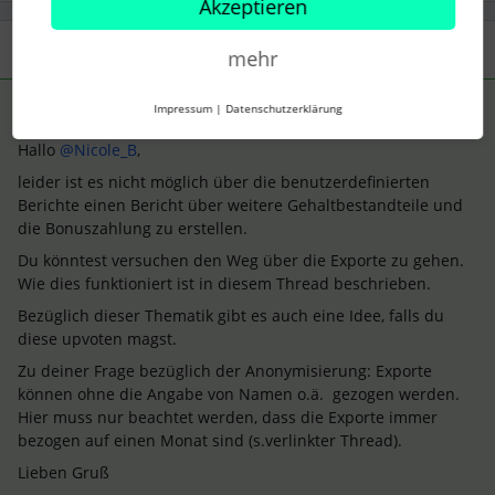
Akzeptieren
1 Antwort
mehr
Anke
Impressum
|
Datenschutzerklärung
Forum|Forum|4 years ago
ANTWORT
Hallo
@Nicole_B
,
leider ist es nicht möglich über die benutzerdefinierten
Berichte einen Bericht über weitere Gehaltbestandteile und
die Bonuszahlung zu erstellen.
Du könntest versuchen den Weg über die Exporte zu gehen.
Wie dies funktioniert ist in diesem Thread beschrieben.
Bezüglich dieser Thematik gibt es auch eine Idee, falls du
diese upvoten magst.
Zu deiner Frage bezüglich der Anonymisierung: Exporte
können ohne die Angabe von Namen o.ä. gezogen werden.
Hier muss nur beachtet werden, dass die Exporte immer
bezogen auf einen Monat sind (s.verlinkter Thread).
Lieben Gruß