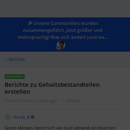
🎉 Unsere Communities wurden
zusammengeführt. Jetzt größer und
mehrsprachig! Was sich ändert (und wa...
Berichte
ANSWERED
Berichte zu Gehaltsbestandteilen
erstellen
Forum|Forum|4 years ago
1 Antwort
Nicole_B
N
Guten Morgen, kennt sich von euch jemand ein bisschen