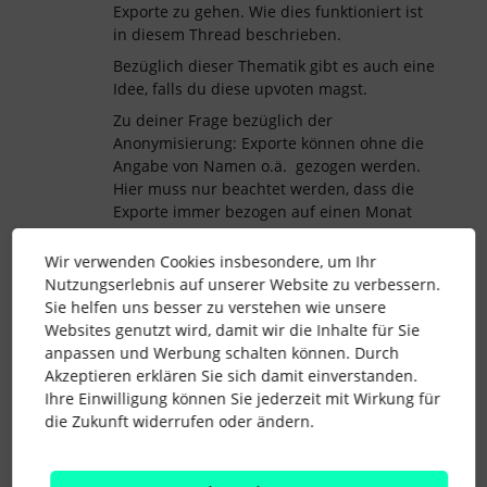
Exporte zu gehen. Wie dies funktioniert ist
in diesem Thread beschrieben.
Bezüglich dieser Thematik gibt es auch eine
Idee, falls du diese upvoten magst.
Zu deiner Frage bezüglich der
Anonymisierung: Exporte können ohne die
Angabe von Namen o.ä. gezogen werden.
Hier muss nur beachtet werden, dass die
Exporte immer bezogen auf einen Monat
sind (s.verlinkter Thread).
Wir verwenden Cookies insbesondere, um Ihr
Lieben Gruß
Nutzungserlebnis auf unserer Website zu verbessern.
Anke
Sie helfen uns besser zu verstehen wie unsere
Websites genutzt wird, damit wir die Inhalte für Sie
anpassen und Werbung schalten können. Durch
Akzeptieren erklären Sie sich damit einverstanden.
bonus
berichte
Gehalt
gehaltsbestandteil
Ihre Einwilligung können Sie jederzeit mit Wirkung für
die Zukunft widerrufen oder ändern.