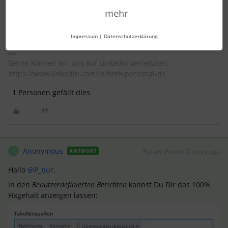
können es derzeit nicht dahin verschieben.
mehr
Beste Grüße
Dash
Impressum
|
Datenschutzerklärung
Gerne können wir uns auf LinkedIn vernetzten:
https://www.linkedin.com/in/hmk-personal-ds
1 Personen gefällt dies
Anonymous
Forum|Forum|5 years ago
ANTWORT
A
Hallo
@P_bur
,
in den
Benutzerdefinierten Berichten
kannst Du Dir das 100%
Fixgehalt anzeigen lassen: