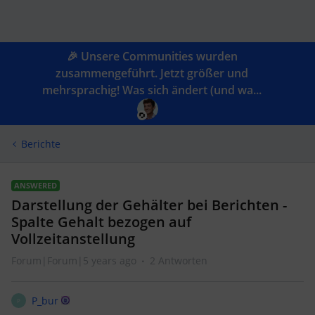
🎉 Unsere Communities wurden
zusammengeführt. Jetzt größer und
mehrsprachig! Was sich ändert (und wa...
Berichte
ANSWERED
Darstellung der Gehälter bei Berichten -
Spalte Gehalt bezogen auf
Vollzeitanstellung
Forum|Forum|5 years ago
2 Antworten
P_bur
P