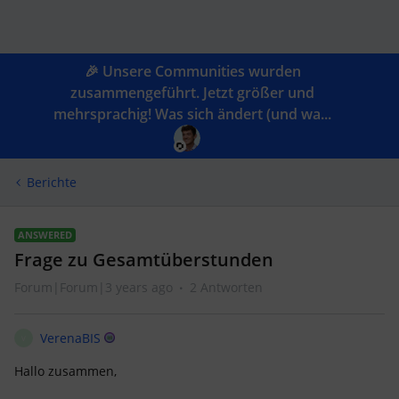
🎉 Unsere Communities wurden
zusammengeführt. Jetzt größer und
mehrsprachig! Was sich ändert (und wa...
Berichte
ANSWERED
Frage zu Gesamtüberstunden
Forum|Forum|3 years ago
2 Antworten
VerenaBIS
V
Hallo zusammen,