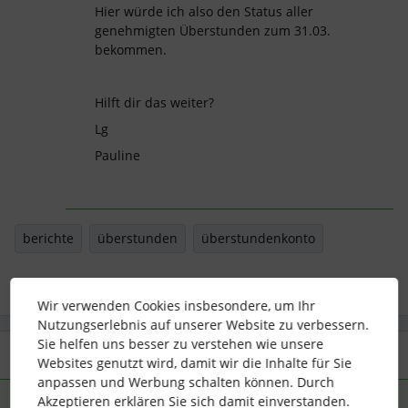
Hier würde ich also den Status aller
genehmigten Überstunden zum 31.03.
bekommen.
Hilft dir das weiter?
Lg
Pauline
berichte
überstunden
überstundenkonto
Wir verwenden Cookies insbesondere, um Ihr
Nutzungserlebnis auf unserer Website zu verbessern.
Sie helfen uns besser zu verstehen wie unsere
2 Antworten
Älteste zuerst
Websites genutzt wird, damit wir die Inhalte für Sie
anpassen und Werbung schalten können. Durch
Akzeptieren erklären Sie sich damit einverstanden.