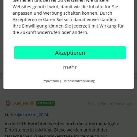
Sie helfen uns besser zu verstehen wie unsere
Eintrittsmonat berechnet Im Folgemonat
Websites genutzt wird, damit wir die Inhalte für Sie
dann mit den vertraglichen 1,0 FTE.
anpassen und Werbung schalten können. Durch
Akzeptieren erklären Sie sich damit einverstanden.
VG, Jan
Ihre Einwilligung können Sie jederzeit mit Wirkung für
die Zukunft widerrufen oder ändern.
personio
FTE Report
Akzeptieren
mehr
Impressum
|
Datenschutzerklärung
1 Antwort
AM_HR
Forum|Forum|1 year ago
ANTWORT
Liebe ​
@christin_2024
,
in den FTE-Berichten werden auch die untermonatigen
Eintritte berücksichtigt. Diese werden anhand der
tatsächlichen Zugehörigkeitstage im Vergleich zur