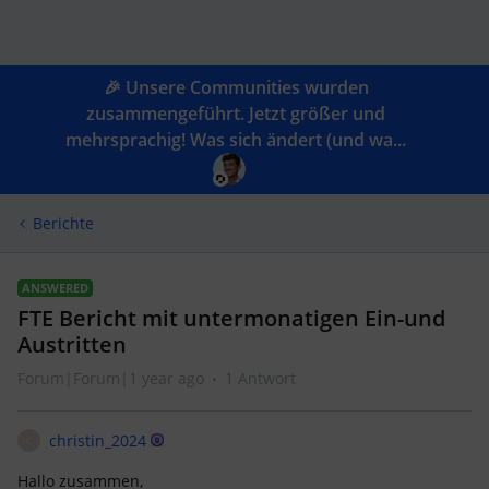
🎉 Unsere Communities wurden
zusammengeführt. Jetzt größer und
mehrsprachig! Was sich ändert (und wa...
Berichte
ANSWERED
FTE Bericht mit untermonatigen Ein-und
Austritten
Forum|Forum|1 year ago
1 Antwort
christin_2024
C
Hallo zusammen,