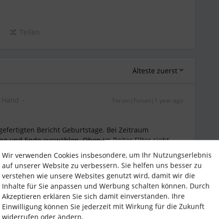
Teilen
Älteste zuerst
g Hand
Forum|Forum|1 year ago
gefertigten Bericht Geburtstage. Bei Zeitraum
g und Ende auswählen. Oben im Reiter Filter sieht
er.
Wir verwenden Cookies insbesondere, um Ihr Nutzungserlebnis
er nutzen”. Dort ist es ziemlich einfach. Einfach im
auf unserer Website zu verbessern. Sie helfen uns besser zu
ame und Geburtstag (evtl. noch weitere, z.B. Abteilung)
verstehen wie unsere Websites genutzt wird, damit wir die
Bedinungen (z.B: Status = Aktiv). Und schon hast du
Inhalte für Sie anpassen und Werbung schalten können. Durch
Akzeptieren erklären Sie sich damit einverstanden. Ihre
Einwilligung können Sie jederzeit mit Wirkung für die Zukunft
widerrufen oder ändern.