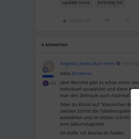
update issue
birthday list
Gefällt mir
4 Antworten
Angelika_Rems-Murr-Kreis
Helpin
A
Hallo ​
@stenner
,
über Berichte gibt es schon einen vor
+11
individuell auswählen und dann Anfan
man den Zeitraum auch nochmal bess
Oder du klickst auf “klassischen Build
zweiten Schritt die Tabellenspalten N
auswählen und im letzten Schritt die 
eine Geburtstagsliste.
Ich hoffe, ich konnte dir helfen.