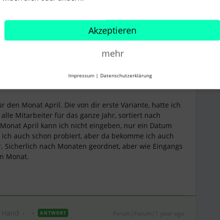
Akzeptieren
mehr
Forum|Forum|1 year ago
Impressum
|
Datenschutzerklärung
ür den Monat April. Die von dir erste Variante, hatte ich
lle Mitarbeiter für das ganze Jahr, sortiert nach
 Monat April kann ich nicht eingeben, nur ein Datum
tte ich auch schon probiert, aber da bekomme ich auch
r. Sicherlich nach Monaten geordnet, aber wie Eingangs
en Monat.
g Hand
Forum|Forum|1 year ago
ANTWORT