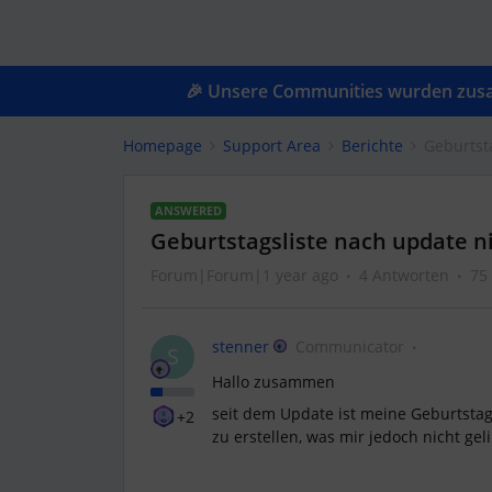
🎉 Unsere Communities wurden zusam
Homepage
Support Area
Berichte
Geburtst
ANSWERED
Geburtstagsliste nach update 
Forum|Forum|1 year ago
4 Antworten
75
stenner
Communicator
S
Hallo zusammen
seit dem Update ist meine Geburtstag
+2
zu erstellen, was mir jedoch nicht ge