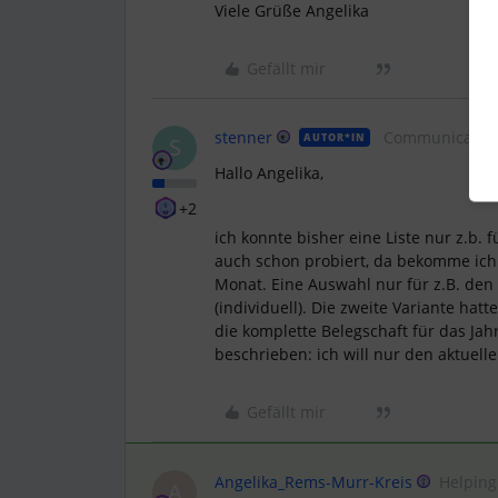
Viele Grüße Angelika
Gefällt mir
stenner
Communicator
AUTOR*IN
S
Hallo Angelika,
+2
ich konnte bisher eine Liste nur z.b. f
auch schon probiert, da bekomme ich a
Monat. Eine Auswahl nur für z.B. den
(individuell). Die zweite Variante ha
die komplette Belegschaft für das Jah
beschrieben: ich will nur den aktuell
Gefällt mir
Angelika_Rems-Murr-Kreis
Helpin
A