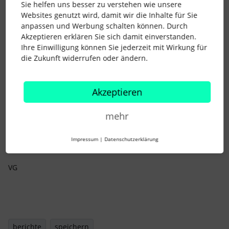
Sie helfen uns besser zu verstehen wie unsere
Websites genutzt wird, damit wir die Inhalte für Sie
anpassen und Werbung schalten können. Durch
Akzeptieren erklären Sie sich damit einverstanden.
Ihre Einwilligung können Sie jederzeit mit Wirkung für
die Zukunft widerrufen oder ändern.
Akzeptieren
Habt ihr hier Tipps oder evtl die Möglichkeit, ein kleines
Ausrufezeichen hinzuzufügen, welches mir angibt, was ich
mehr
noch anpassen muss, dass der Bericht erstellt werden kann?
Impressum
|
Datenschutzerklärung
VG
berichte
speichern