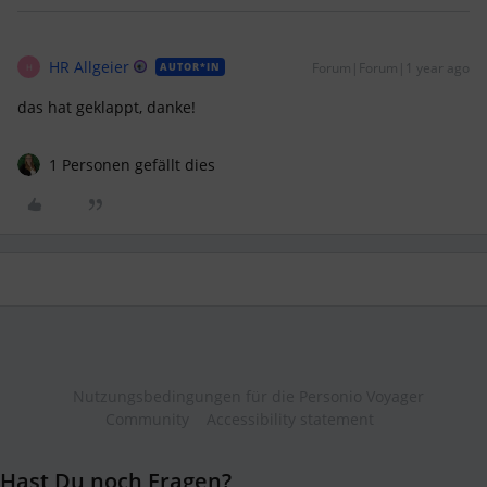
HR Allgeier
Forum|Forum|1 year ago
AUTOR*IN
H
das hat geklappt, danke!
1 Personen gefällt dies
Nutzungsbedingungen für die Personio Voyager
Community
Accessibility statement
Hast Du noch Fragen?