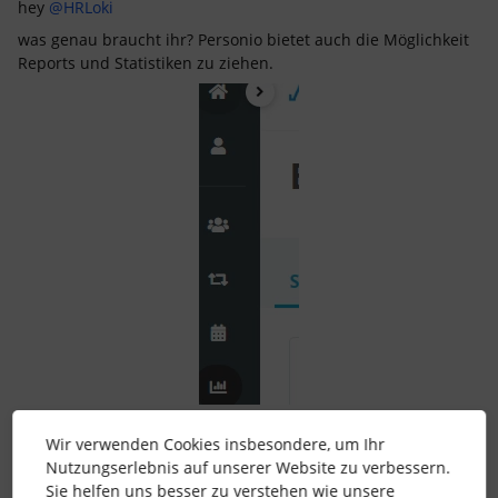
hey
@HRLoki
was genau braucht ihr? Personio bietet auch die Möglichkeit
Reports und Statistiken zu ziehen.
allerdings brauchst du dafür Zugriffsrechte
Wir verwenden Cookies insbesondere, um Ihr
Nutzungserlebnis auf unserer Website zu verbessern.
2 Menschen gefällt dies
Sie helfen uns besser zu verstehen wie unsere