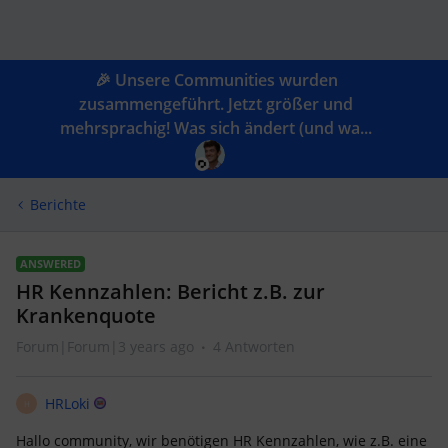
🎉 Unsere Communities wurden
zusammengeführt. Jetzt größer und
mehrsprachig! Was sich ändert (und wa...
Berichte
ANSWERED
HR Kennzahlen: Bericht z.B. zur
Krankenquote
Forum|Forum|3 years ago
4 Antworten
HRLoki
H
Hallo community, wir benötigen HR Kennzahlen, wie z.B. eine