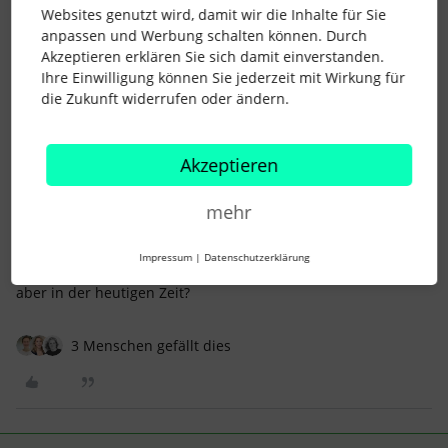
Websites genutzt wird, damit wir die Inhalte für Sie
anpassen und Werbung schalten können. Durch
Akzeptieren erklären Sie sich damit einverstanden.
Ihre Einwilligung können Sie jederzeit mit Wirkung für
die Zukunft widerrufen oder ändern.
HRLoki
Forum|Forum|3 years ago
AUTOR*IN
H
Hallo MaCherie1, danke für deine Antwort. Habe die
Akzeptieren
Zugriffsrechte und auch schon Berichte
zusammengestellt. De vorhandenen Möglichkeiten scheinen
sehr begrenzt zu sein oder auch zu schlicht zu sein.
mehr
Deswegen wollte ich mal fragen, ob jemand eine Möglichkeit
solche Standards abzufragen gefunden hat. Natürlich kann
Impressum
|
Datenschutzerklärung
ich Daten nach Excel exportieren und manuell aufarbeiten,
aber in der heutigen Zeit?
3 Menschen gefällt dies