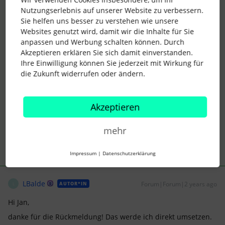
Nutzungserlebnis auf unserer Website zu verbessern.
die Führungskräfte können auch alternativ einen “Bericht”
Sie helfen uns besser zu verstehen wie unsere
über die Mitarbeiterliste anlegen. Hierfür als Spalte
Websites genutzt wird, damit wir die Inhalte für Sie
“Bezahlter Urlaub Kontostand” und evtl. zusätzlich noch
anpassen und Werbung schalten können. Durch
“Bezahlter Urlaub geplante Tage” auswählen. Somit hätten
Akzeptieren erklären Sie sich damit einverstanden.
sie Einsicht in den aktuellen Stand, sowie auf die geplanten
Ihre Einwilligung können Sie jederzeit mit Wirkung für
Urlaube.
die Zukunft widerrufen oder ändern.
VG
Jan
Akzeptieren
3 Menschen gefällt dies
mehr
Impressum
|
Datenschutzerklärung
LBalde
Forum|Forum|2 years ago
AUTOR*IN
L
Hi Jan,
danke für die Rückmeldung! Das werde ich direkt umsetzen.