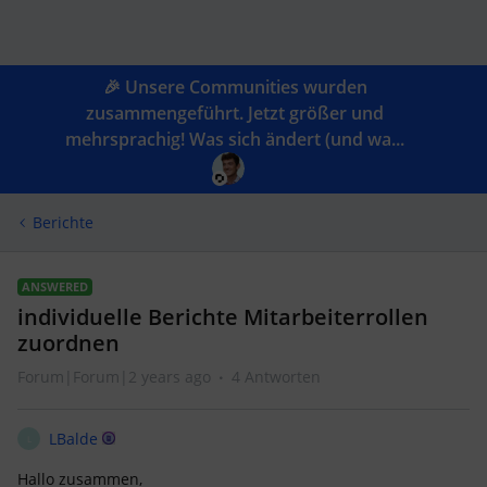
🎉 Unsere Communities wurden
zusammengeführt. Jetzt größer und
mehrsprachig! Was sich ändert (und wa...
Berichte
ANSWERED
individuelle Berichte Mitarbeiterrollen
zuordnen
Forum|Forum|2 years ago
4 Antworten
LBalde
L
Hallo zusammen,