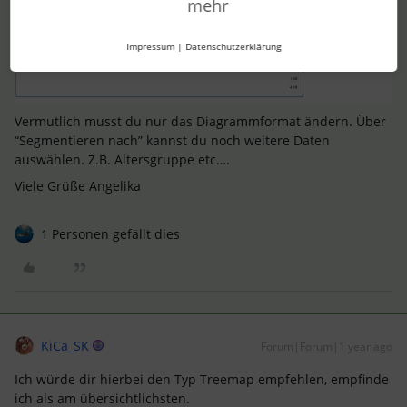
mehr
Impressum
|
Datenschutzerklärung
Vermutlich musst du nur das Diagrammformat ändern. Über
“Segmentieren nach” kannst du noch weitere Daten
auswählen. Z.B. Altersgruppe etc….
Viele Grüße Angelika
1 Personen gefällt dies
KiCa_SK
Forum|Forum|1 year ago
Ich würde dir hierbei den Typ Treemap empfehlen, empfinde
ich als am übersichtlichsten.