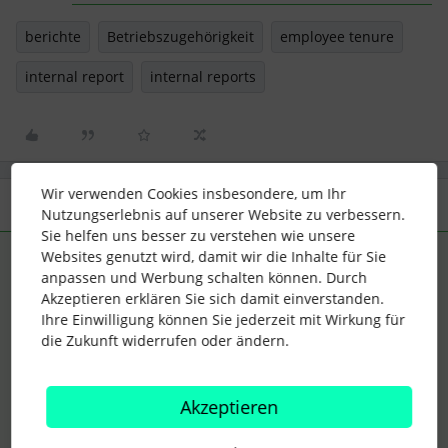
berichte
Betriebszugehörigkeit
employee tenure
internal report
internal reports
Wir verwenden Cookies insbesondere, um Ihr
3 Antworten
Älteste zuerst
Nutzungserlebnis auf unserer Website zu verbessern.
Sie helfen uns besser zu verstehen wie unsere
Websites genutzt wird, damit wir die Inhalte für Sie
Angelika_Rems-Murr-Kreis
ANTWORT
A
anpassen und Werbung schalten können. Durch
Forum|Forum|1 year ago
Akzeptieren erklären Sie sich damit einverstanden.
Hi Pauline,
Ihre Einwilligung können Sie jederzeit mit Wirkung für
die Zukunft widerrufen oder ändern.
bei mir funktioniert das so:
Akzeptieren