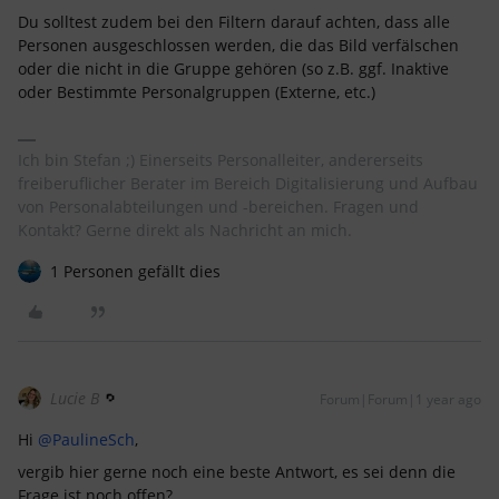
Du solltest zudem bei den Filtern darauf achten, dass alle
Personen ausgeschlossen werden, die das Bild verfälschen
oder die nicht in die Gruppe gehören (so z.B. ggf. Inaktive
oder Bestimmte Personalgruppen (Externe, etc.)
Ich bin Stefan ;) Einerseits Personalleiter, andererseits
freiberuflicher Berater im Bereich Digitalisierung und Aufbau
von Personalabteilungen und -bereichen. Fragen und
Kontakt? Gerne direkt als Nachricht an mich.
1 Personen gefällt dies
Lucie B
Forum|Forum|1 year ago
Hi ​
@PaulineSch
,
vergib hier gerne noch eine beste Antwort, es sei denn die
Frage ist noch offen?