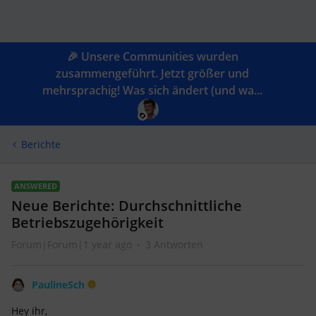
🎉 Unsere Communities wurden
zusammengeführt. Jetzt größer und
mehrsprachig! Was sich ändert (und wa...
Berichte
ANSWERED
Neue Berichte: Durchschnittliche
Betriebszugehörigkeit
Forum|Forum|1 year ago
3 Antworten
PaulineSch
Hey ihr,