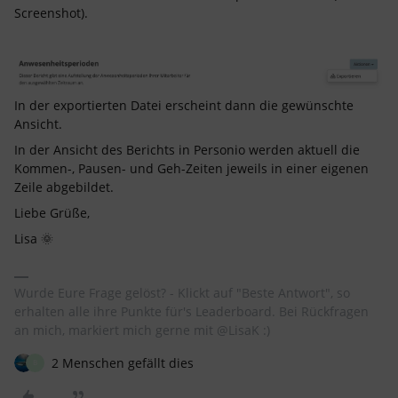
Screenshot).
In der exportierten Datei erscheint dann die gewünschte
Ansicht.
In der Ansicht des Berichts in Personio werden aktuell die
Kommen-, Pausen- und Geh-Zeiten jeweils in einer eigenen
Zeile abgebildet.
Liebe Grüße,
Lisa 🌞
Wurde Eure Frage gelöst? - Klickt auf "Beste Antwort", so
erhalten alle ihre Punkte für's Leaderboard. Bei Rückfragen
an mich, markiert mich gerne mit @LisaK :)
2 Menschen gefällt dies
B