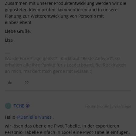
Zusammen mit unserer Produktentwicklung werden wir die
geposteten Ideen prüfen, kommentieren und in unsere
Planung zur Weiterentwicklung von Personio mit
einbeziehen!
Liebe Grüße,
Lisa
Wurde Eure Frage gelöst? - Klickt auf "Beste Antwort", so
erhalten alle ihre Punkte für's Leaderboard. Bei Rückfragen
an mich, markiert mich gerne mit @LisaK :)
TCHB
Forum|Forum|3 years ago
T
Hallo
@Danielle Nunes
,
wir lösen das über eine Pivot Tabelle. In der exportieren
Personio-Tabelle einfach in Excel eine Pivot-Tabelle einfügen.