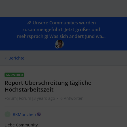
🎉 Unsere Communities wurden
zusammengeführt. Jetzt größer und
mehrsprachig! Was sich ändert (und wa...
Berichte
ANSWERED
Report Überschreitung tägliche
Höchstarbeitszeit
Forum|Forum|3 years ago
6 Antworten
BKMünchen
B
Liebe Community,