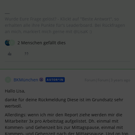
Wurde Eure Frage gelöst? - Klickt auf "Beste Antwort", so
erhalten alle ihre Punkte für's Leaderboard. Bei Rückfragen
an mich, markiert mich gerne mit @LisaK :)
2 Menschen gefällt dies
B
BKMünchen
Forum|Forum|3 years ago
AUTOR*IN
B
Hallo Lisa,
danke für deine Rückmeldung Diese ist im Grundsatz sehr
wertvoll.
Allerdings: wenn ich mir den Report ziehe werden mir die
Mitarbeiter 3x pro Arbeitstag aufgelistet. Dh. einmal mit
Kommen- und Gehenzeit bis zur Mittagspause, einmal mit
Kommen- und Gehenzeit nach der Mittagspause. Und on top