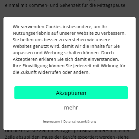
einmal mit Kommen- und Gehenzeit für die Mittagspause.
Was kann ich anders einstellen? Ich gehe davon aus, dass
Wir verwenden Cookies insbesondere, um Ihr
man sich die Stunden inkl. Kommen- und Gehenzeit plus
Nutzungserlebnis auf unserer Website zu verbessern.
Pause(n) in einer Zeile pro Mitarbeiter.
Sie helfen uns besser zu verstehen wie unsere
Denn so ist der Report unübersichtlich und definitiv keine
Websites genutzt wird, damit wir die Inhalte für Sie
Hilfe.
anpassen und Werbung schalten können. Durch
Akzeptieren erklären Sie sich damit einverstanden.
Ihre Einwilligung können Sie jederzeit mit Wirkung für
Danke für deine/ eure Unterstützung!
die Zukunft widerrufen oder ändern.
Akzeptieren
mehr
LisaK
Forum|Forum|3 years ago
Hallo
@BKMünchen
! 😊
Impressum
|
Datenschutzerklärung
Um die erfasste Zeit eines Tages pro Mitarbeiter*in in einer
Zeile abzubilden, muss der
Bericht
exportiert werden (siehe