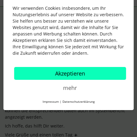
Wir verwenden Cookies insbesondere, um Ihr
Nutzungserlebnis auf unserer Website zu verbessern.
Support Vergütungsmanagement
ANTWORT
S
Sie helfen uns besser zu verstehen wie unsere
Forum|Forum|3 years ago
Websites genutzt wird, damit wir die Inhalte für Sie
Hallo lieber Jan
@AM_HR
anpassen und Werbung schalten können. Durch
Akzeptieren erklären Sie sich damit einverstanden.
du hast bereits alle relevanten Informationen zu dieser
Ihre Einwilligung können Sie jederzeit mit Wirkung für
Thematik gefunden. 😊
die Zukunft widerrufen oder ändern.
Wie Du richtig beschreibst, können
Zugriffsrechte
nur auf
ganze
Sektionen
und nicht auf vereinzelte
Attribute
vergeben werden. In diesem Fall, könnt Ihr entweder eine
Akzeptieren
neue
Sektion
anlegen oder eine bestehende
Sektion
verwenden, auf welche es bereits
Ansichtsrechte
gibt und
mehr
die entsprechenden
Attribute
dort hinein verschieben.
Sobald die
Mitarbeiterrolle
ein Ansichtsrecht auf die
Impressum
|
Datenschutzerklärung
Systemattribute
, wie in
diesem
Artikel beschrieben hat,
können die entsprechenden Daten auch im Systembericht
angezeigt werden.
Ich hoffe, das hilft Dir weiter.
Viele Grüße und einen tollen Tag ☀️