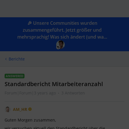
🎉 Unsere Communities wurden
zusammengeführt. Jetzt größer und
mehrsprachig! Was sich ändert (und wa...
Berichte
ANSWERED
Standardbericht Mitarbeiteranzahl
Forum|Forum|3 years ago
3 Antworten
AM_HR
Guten Morgen zusammen,
wir versuchen aktuell den Standardbericht über die