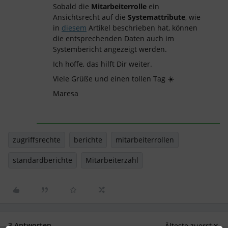
Sobald die
Mitarbeiterrolle
ein
Ansichtsrecht auf die
Systemattribute
, wie
in
diesem
Artikel beschrieben hat, können
die entsprechenden Daten auch im
Systembericht angezeigt werden.
Ich hoffe, das hilft Dir weiter.
Viele Grüße und einen tollen Tag ☀️
Maresa
zugriffsrechte
berichte
mitarbeiterrollen
standardberichte
Mitarbeiterzahl
3 Antworten
Älteste zuerst