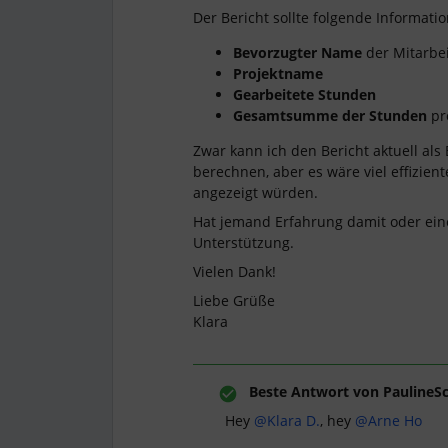
Der Bericht sollte folgende Informati
Bevorzugter Name
der Mitarbe
Projektname
Gearbeitete Stunden
Gesamtsumme der Stunden
pro
Zwar kann ich den Bericht aktuell a
berechnen, aber es wäre viel effizien
angezeigt würden.
Hat jemand Erfahrung damit oder eine
Unterstützung.
Vielen Dank!
Liebe Grüße
Klara
Beste Antwort von
PaulineS
Hey ​
@Klara D.
, hey ​
@Arne Ho