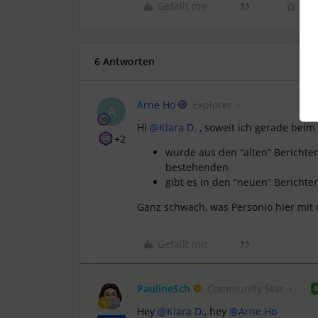
Gefällt mir
6 Antworten
Arne Ho
Explorer
A
Hi ​
@Klara D.
, soweit ich gerade bei
+2
wurde aus den “alten” Berichten
bestehenden
gibt es in den “neuen” Berichte
Ganz schwach, was Personio hier mit
Gefällt mir
PaulineSch
Community Star
Hey ​
@Klara D.
, hey ​
@Arne Ho