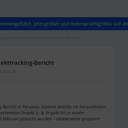
mengeführt. Jetzt größer und mehrsprachig! Was sich änd
zung bei Personio Projekttracking-Bericht
ekttracking-Bericht
4 Aufrufe
ng-Bericht in Personio. Konkret möchte ich herausfinden,
stimmtes Projekt (z. B. Projekt XY) in einem
d Februar) gebucht wurden – idealerweise gruppiert