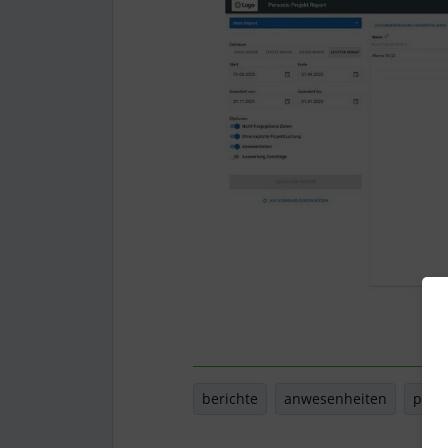
berichte
anwesenheiten
pers