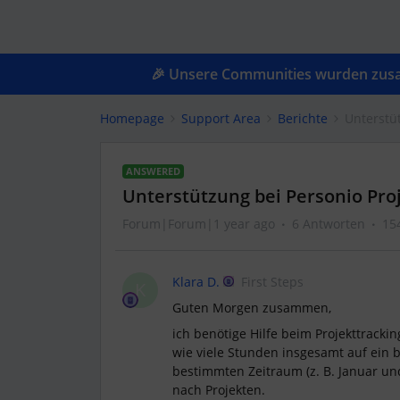
🎉 Unsere Communities wurden zusam
Homepage
Support Area
Berichte
Unterstüt
ANSWERED
Unterstützung bei Personio Proj
Forum|Forum|1 year ago
6 Antworten
15
Klara D.
First Steps
K
Guten Morgen zusammen,
ich benötige Hilfe beim Projekttracki
wie viele Stunden insgesamt auf ein be
bestimmten Zeitraum (z. B. Januar un
nach Projekten.