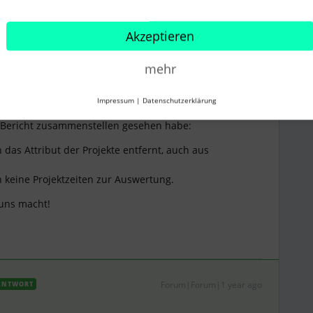
Teilen
Akzeptieren
Älteste zuerst
mehr
Impressum
|
Datenschutzerklärung
Forum|Forum|1 year ago
m Bericht zusammenstellen gesehen habe:
 das Attribut der Projekte entfernt, auch aus
n keine Projektzeiten zur Auswertung.
 uns macht!
Forum|Forum|1 year ago
ANTWORT