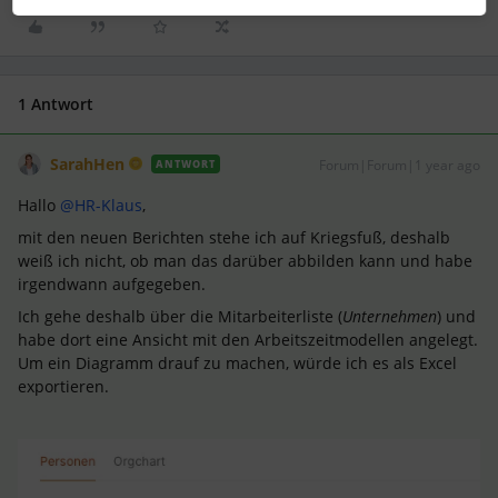
1 Antwort
SarahHen
Forum|Forum|1 year ago
ANTWORT
Hallo ​
@HR-Klaus
,
mit den neuen Berichten stehe ich auf Kriegsfuß, deshalb
weiß ich nicht, ob man das darüber abbilden kann und habe
irgendwann aufgegeben.
Ich gehe deshalb über die Mitarbeiterliste (
Unternehmen
) und
habe dort eine Ansicht mit den Arbeitszeitmodellen angelegt.
Um ein Diagramm drauf zu machen, würde ich es als Excel
exportieren.