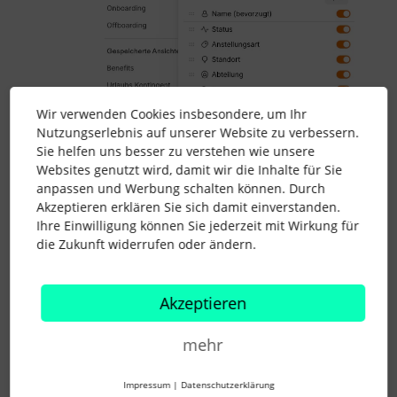
Wir verwenden Cookies insbesondere, um Ihr
Nutzungserlebnis auf unserer Website zu verbessern.
Die Ansichten nutze ich generell für
Sie helfen uns besser zu verstehen wie unsere
Berichte bei denen ich Attribute abrufen
Websites genutzt wird, damit wir die Inhalte für Sie
muss, weil ich es über das neue Analyse
anpassen und Werbung schalten können. Durch
Tool nicht hinbekomme.
Akzeptieren erklären Sie sich damit einverstanden.
Ihre Einwilligung können Sie jederzeit mit Wirkung für
Viele Grüße
die Zukunft widerrufen oder ändern.
Sarah
Akzeptieren
employee report
weekly hours
mehr
1 Personen gefällt dies
Impressum
|
Datenschutzerklärung