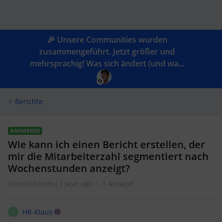
🎉 Unsere Communities wurden
zusammengeführt. Jetzt größer und
mehrsprachig! Was sich ändert (und wa...
Berichte
ANSWERED
Wie kann ich einen Bericht erstellen, der
mir die Mitarbeiterzahl segmentiert nach
Wochenstunden anzeigt?
Forum|Forum|1 year ago
1 Antwort
HR-Klaus
H