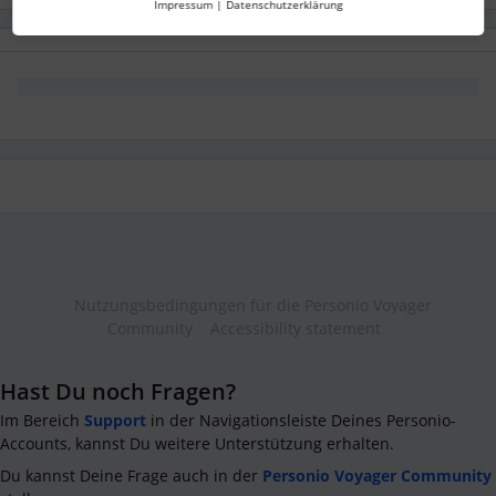
Impressum
|
Datenschutzerklärung
Nutzungsbedingungen für die Personio Voyager
Community
Accessibility statement
Hast Du noch Fragen?
Im Bereich
Support
in der Navigationsleiste Deines Personio-
Accounts, kannst Du weitere Unterstützung erhalten.
Du kannst Deine Frage auch in der
Personio Voyager Community