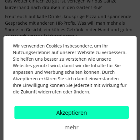
das Wetter einfach zu gut ist, verlegen wir das Ganze
kurzerhand nach draußen in den Garten! 🌞🌿
Freut euch auf kalte Drinks, knusprige Pizza und spannende
Gespräche mit anderen HR-Profis. Was will man mehr als
Sonne im Gesicht, ein kühles Getränk in der Hand und guten
Austausch unter Gleichgesinnten?
Falls ihr euch noch nicht angemeldet habt - kein Problem! Es
Wir verwenden Cookies insbesondere, um Ihr
sind noch ein paar Plätze frei. Wir freuen uns auf euch!
Nutzungserlebnis auf unserer Website zu verbessern.
Sie helfen uns besser zu verstehen wie unsere
👉
Hier
könnt ihr Euch anmelden
Websites genutzt wird, damit wir die Inhalte für Sie
Liebe Grüße
anpassen und Werbung schalten können. Durch
Antonia
Akzeptieren erklären Sie sich damit einverstanden.
Ihre Einwilligung können Sie jederzeit mit Wirkung für
die Zukunft widerrufen oder ändern.
Networking
Berlin
HR Event
Community Event
&Connect
Akzeptieren
5 Menschen gefällt dies
F
mehr