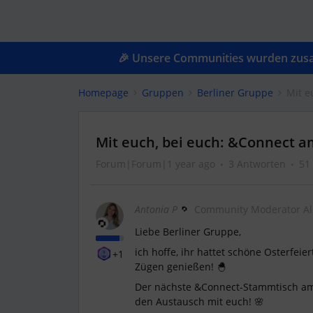
🎉 Unsere Communities wurden zusam
Homepage
Gruppen
Berliner Gruppe
Mit e
Mit euch, bei euch: &Connect am
Forum|Forum|1 year ago
3 Antworten
51
Antonia P
Community Moderator A
Liebe Berliner Gruppe,
ich hoffe, ihr hattet schöne Osterfei
+1
Zügen genießen! 🐣
Der nächste &Connect-Stammtisch 
den Austausch mit euch! 🌸