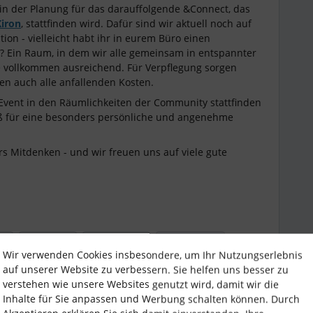
 in der Planung für das darauffolgende &Connect, das
Kiron
, stattfinden wird. Dafür sind wir aktuell noch auf
on - vielleicht habt ihr in eurem Büro einen
? Ein Raum, in dem wir alle gemeinsam in entspannter
vollkommen ausreichend. Für Verpflegung sorgen
en auch alle anfallenden Kosten.
 Event in den Räumlichkeiten der Community stattfinden
ß für eine besonders persönliche und angenehme
rs Mitdenken - und wir freuen uns auf viele gute
nt
&Connect
Stammtisch
Berlin Event
Wir verwenden Cookies insbesondere, um Ihr Nutzungserlebnis
auf unserer Website zu verbessern. Sie helfen uns besser zu
verstehen wie unsere Websites genutzt wird, damit wir die
Inhalte für Sie anpassen und Werbung schalten können. Durch