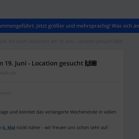
mengeführt. Jetzt größer und mehrsprachig! Was sich änd
uch, bei euch: &Connect am 19. Juni - Location gesucht 🙌🏼
 19. Juni - Location gesucht 🙌🏼
 Aufrufe
lumni
ertage und konntet das verlängerte Wochenende in vollen
am
6. Mai
rückt näher - wir freuen uns schon sehr auf