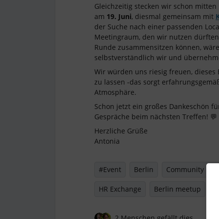
Gleichzeitig stecken wir schon mitten
am
19. Juni
, diesmal gemeinsam mit
der Suche nach einer passenden Locati
Meetingraum, den wir nutzen dürften
Runde zusammensitzen können, wäre 
selbstverständlich wir und übernehm
Wir würden uns riesig freuen, dieses
zu lassen -das sorgt erfahrungsgemä
Atmosphäre.
Schon jetzt ein großes Dankeschön fü
Gespräche beim nächsten Treffen! 💬
Herzliche Grüße
Antonia
#Event
Berlin
Community Eve
HR Exchange
Berlin meetup
2 Menschen gefällt dies