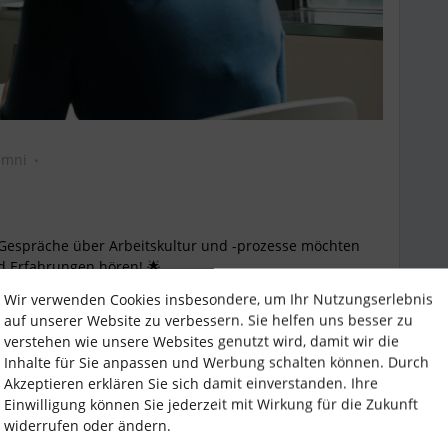
umni
Gespräche über Arbeitskultur und -prozesse möchten
d Erfahrungen hören! 🌟
ehmenskultur maßgeblich prägt, sind
Wir verwenden Cookies insbesondere, um Ihr Nutzungserlebnis
inen erheblichen Einfluss auf die Zufriedenheit und
auf unserer Website zu verbessern. Sie helfen uns besser zu
Doch wie sollten solche Gespräche idealerweise geführt
verstehen wie unsere Websites genutzt wird, damit wir die
oaktive Gespräche geben, oder ist es besser, nur nach
Inhalte für Sie anpassen und Werbung schalten können. Durch
Akzeptieren erklären Sie sich damit einverstanden. Ihre
Einwilligung können Sie jederzeit mit Wirkung für die Zukunft
Wenn Ihr zusätzlich Gedanken, Erfahrungen oder
widerrufen oder ändern.
uns, wenn Ihr diese in den Kommentaren teilt!