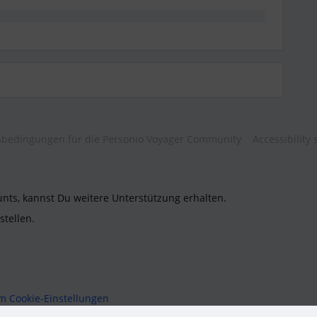
bedingungen für die Personio Voyager Community
Accessibility
unts, kannst Du weitere Unterstützung erhalten.
stellen.
um
Cookie-Einstellungen