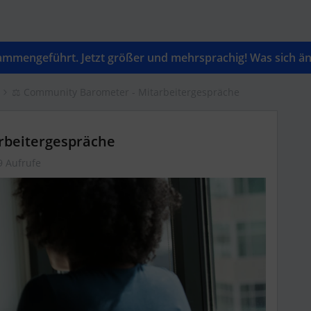
mengeführt. Jetzt größer und mehrsprachig! Was sich änd
⚖️ Community Barometer - Mitarbeitergespräche
rbeitergespräche
9 Aufrufe