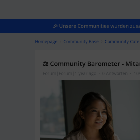
🎉 Unsere Communities wurden zusam
Homepage
Community Base
Community Café
⚖️ Community Barometer - Mita
Forum|Forum|1 year ago
0 Antworten
10