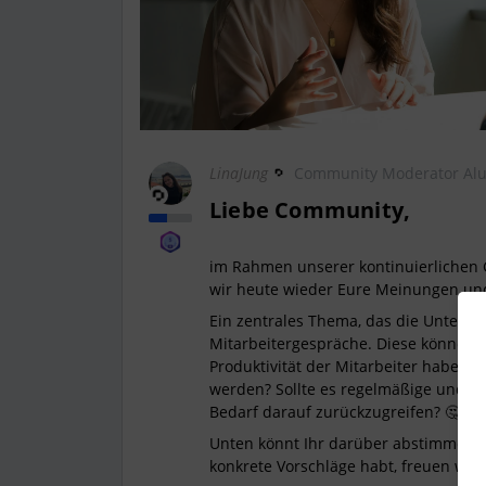
LinaJung
Community Moderator Al
Liebe Community,
im Rahmen unserer kontinuierlichen 
wir heute wieder Eure Meinungen un
Ein zentrales Thema, das die Untern
Mitarbeitergespräche. Diese können e
Produktivität der Mitarbeiter haben. 
werden? Sollte es regelmäßige und pr
Bedarf darauf zurückzugreifen? 🤔
Unten könnt Ihr darüber abstimmen! 
konkrete Vorschläge habt, freuen wir 