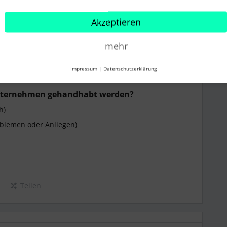
und auf die unterschiedlichen Perspektiven 😊
Akzeptieren
mehr
Impressum
|
Datenschutzerklärung
 Unternehmen gehandhabt werden?
h)
oblemen oder Anliegen)
Teilen