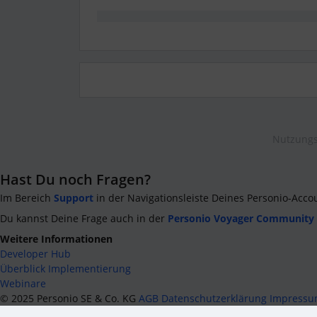
Nutzungs
Hast Du noch Fragen?
Im Bereich
Support
in der Navigationsleiste Deines Personio-Acco
Du kannst Deine Frage auch in der
Personio Voyager Community
Weitere Informationen
Developer Hub
Überblick Implementierung
Webinare
©
2025
Personio SE & Co. KG
AGB
Datenschutzerklärung
Impress