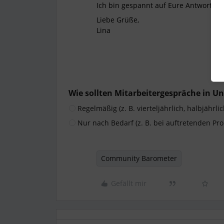
Ich bin gespannt auf Eure Antworten 
Liebe Grüße,
Lina
Wie sollten Mitarbeitergespräche in
Regelmäßig (z. B. vierteljährlich, halbjährlic
Nur nach Bedarf (z. B. bei auftretenden Pr
Community Barometer
Gefällt mir