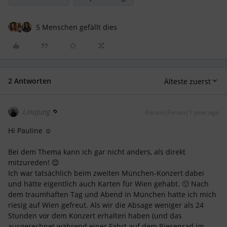
5 Menschen gefällt dies
2 Antworten
Älteste zuerst
LinaJung
Forum|Forum|1 year ago
Hi Pauline ☺️
Bei dem Thema kann ich gar nicht anders, als direkt
mitzureden! 😊
Ich war tatsächlich beim zweiten München-Konzert dabei
und hätte eigentlich auch Karten für Wien gehabt. 🙁 Nach
dem traumhaften Tag und Abend in München hatte ich mich
riesig auf Wien gefreut. Als wir die Absage weniger als 24
Stunden vor dem Konzert erhalten haben (und das
ausgerechnet während einer Fahrt auf dem Riesenrad im