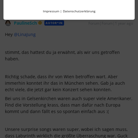
Impressum
|
Datenschutzerklärung
PaulineSch
Forum|Forum|1 year ago
AUTOR*IN
Hey
@LinaJung
stimmt, das hattest du ja erwähnt, als wir uns getroffen
haben.
Richtig schade, dass ihr von Wien betroffen wart. Aber
immerhin konntet ihr das in München sehen. Gab ja auch
echt viele, die jetzt gar kein Konzert sehen konnten.
Bei uns in Gelsenkirchen waren auch super viele Amerikaner.
Find die Vorstellung krass, dass man dafür nach Europa
kommt und dann fällt es so spontan einfach aus :(
Unsere surprise songs waren super, wobei ich sagen muss,
dass Labyrinth wirklich die größte Überraschung war. Guck