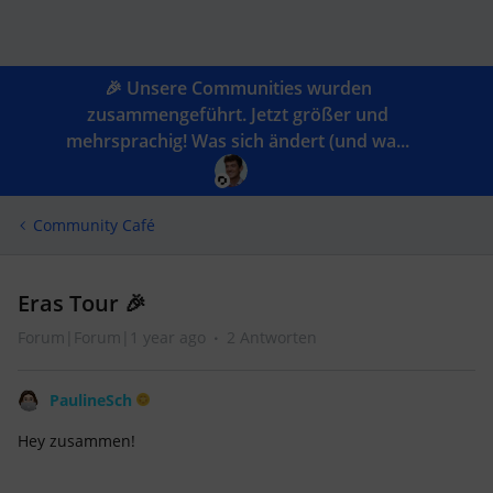
🎉 Unsere Communities wurden
zusammengeführt. Jetzt größer und
mehrsprachig! Was sich ändert (und wa...
Community Café
Eras Tour 🎉
Forum|Forum|1 year ago
2 Antworten
PaulineSch
Hey zusammen!