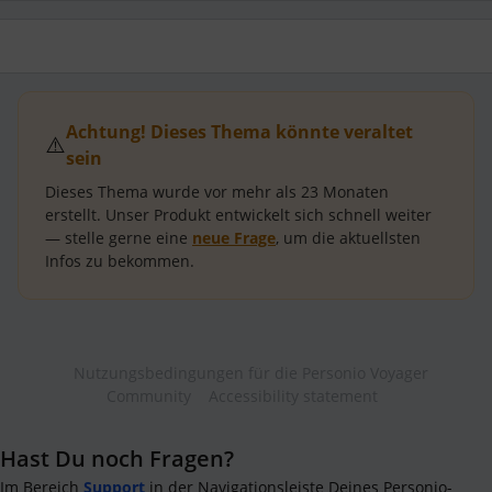
Achtung! Dieses Thema könnte veraltet
⚠️
sein
Dieses Thema wurde vor mehr als
23 Monaten
erstellt.
Unser Produkt entwickelt sich schnell weiter
— stelle gerne eine
neue Frage
, um die aktuellsten
Infos zu bekommen.
Nutzungsbedingungen für die Personio Voyager
Community
Accessibility statement
Hast Du noch Fragen?
Im Bereich
Support
in der Navigationsleiste Deines Personio-