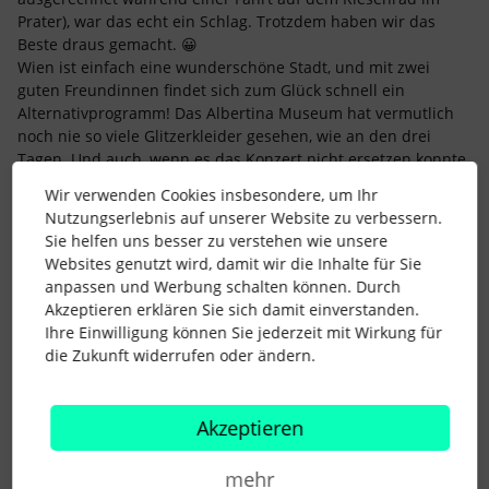
Prater), war das echt ein Schlag. Trotzdem haben wir das
Beste draus gemacht. 😀
Wien ist einfach eine wunderschöne Stadt, und mit zwei
guten Freundinnen findet sich zum Glück schnell ein
Alternativprogramm! Das Albertina Museum hat vermutlich
noch nie so viele Glitzerkleider gesehen, wie an den drei
Tagen. Und auch, wenn es das Konzert nicht ersetzen konnte,
war die Stimmung in der Stadt mit all den Swifties wirklich
Wir verwenden Cookies insbesondere, um Ihr
unglaublich schön!
Nutzungserlebnis auf unserer Website zu verbessern.
Sie helfen uns besser zu verstehen wie unsere
Ich habe übrigens kurz nachgeschaut, welche Surprise Songs
Websites genutzt wird, damit wir die Inhalte für Sie
du hattest, und bei „this is me trying“ bin ich fast ein
anpassen und Werbung schalten können. Durch
bisschen neidisch – das ist einer meiner absoluten
Akzeptieren erklären Sie sich damit einverstanden.
Lieblingssongs! Wie war der Abend für dich? 😊
Ihre Einwilligung können Sie jederzeit mit Wirkung für
die Zukunft widerrufen oder ändern.
Liebe Grüße
Lina
Akzeptieren
3 Menschen gefällt dies
mehr