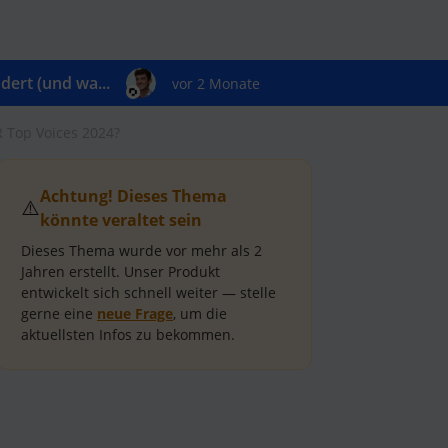
ert (und wa...
vor 2 Monate
R Top Voices 2024?
Achtung! Dieses Thema
⚠️
könnte veraltet sein
Dieses Thema wurde vor mehr als
2
Jahren
erstellt.
Unser Produkt
entwickelt sich schnell weiter — stelle
gerne eine
neue Frage
, um die
aktuellsten Infos zu bekommen.