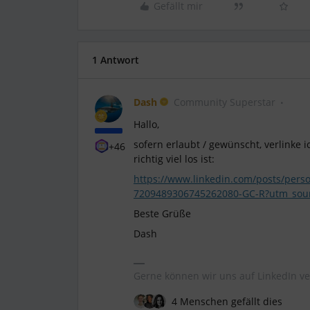
Gefällt mir
1 Antwort
Dash
Community Superstar
Hallo,
sofern erlaubt / gewünscht, verlinke 
+46
richtig viel los ist:
https://www.linkedin.com/posts/person
7209489306745262080-GC-R?utm_so
Beste Grüße
Dash
Gerne können wir uns auf LinkedIn ve
4 Menschen gefällt dies