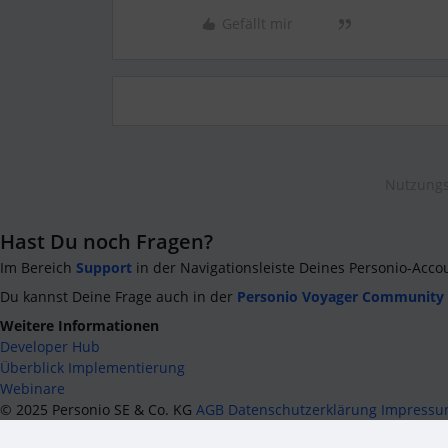
Gefällt mir
Nutzungs
Hast Du noch Fragen?
Im Bereich
Support
in der Navigationsleiste Deines Personio-Acco
Du kannst Deine Frage auch in der
Personio Voyager Community
Weitere Informationen
Developer Hub
Überblick Implementierung
Webinare
©
2025
Personio SE & Co. KG
AGB
Datenschutzerklärung
Impress