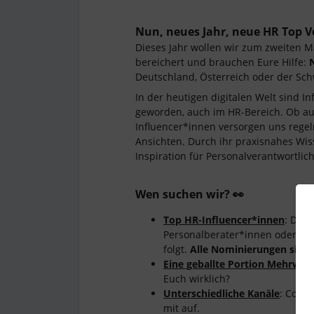
Nun, neues Jahr, neue HR Top Voi
Dieses Jahr wollen wir zum zweiten 
bereichert und brauchen Eure Hilfe:
Deutschland, Österreich oder der Sch
In der heutigen digitalen Welt sind 
geworden, auch im HR-Bereich. Ob auf
Influencer*innen versorgen uns rege
Ansichten. Durch ihr praxisnahes Wi
Inspiration für Personalverantwortlic
Wen suchen wir? 👀
Top HR-Influencer*innen
: Das 
Personalberater*innen oder ein
folgt.
Alle Nominierungen sin
Eine geballte Portion Mehrwer
Euch wirklich?
Unterschiedliche Kanäle
: Commu
mit auf.