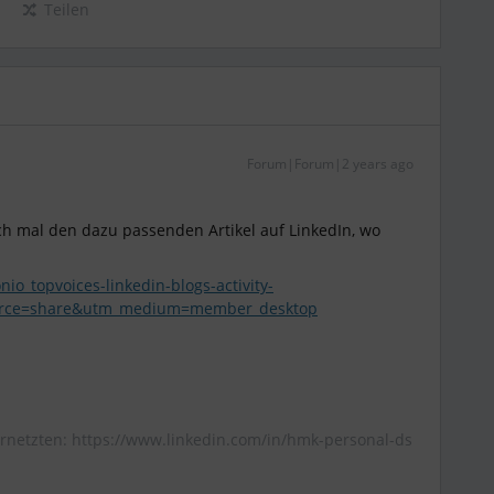
Teilen
Forum|Forum|2 years ago
ich mal den dazu passenden Artikel auf LinkedIn, wo
io_topvoices-linkedin-blogs-activity-
urce=share&utm_medium=member_desktop
rnetzten: https://www.linkedin.com/in/hmk-personal-ds