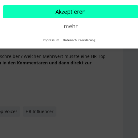
Akzeptieren
en
📣
mehr
p Voices 2024 mit ein paar wenigen Klicks hier:
ices/
Impressum
|
Datenschutzerklärung
beschreiben? Welchen Mehrwert müsste eine HR Top
rn in den Kommentaren und dann direkt zur
p Voices
HR Influencer