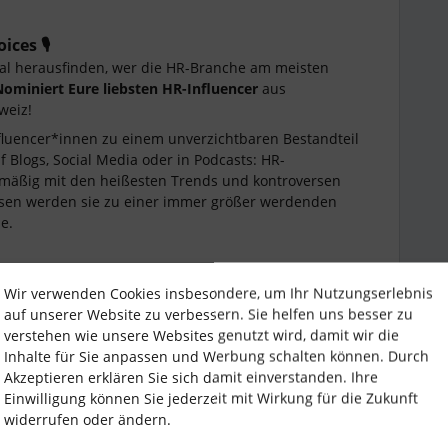
ces 🎙️
Mal herausfinden, wer die HR-Branche am meisten
Nominiert Eure liebsten HR-Influencer
aus
weiz!
Influencer*innen zu einem unverzichtbaren Bestandteil
 Blogs, Social Media oder in Podcasts: HR-
lmäßig mit den heißesten Trends und kontroversen
ssen werden sie zu einer immer größer werdenden
he.
Wir verwenden Cookies insbesondere, um Ihr Nutzungserlebnis
könnt Ihr selbst, Eure HR-Kolleg*innen sein,
auf unserer Website zu verbessern. Sie helfen uns besser zu
fach spannende HR-Persönlichkeiten, denen Ihr gerne
verstehen wie unsere Websites genutzt wird, damit wir die
d willkommen!
Inhalte für Sie anpassen und Werbung schalten können. Durch
t
: Beständig posten ist das eine, aber wer inspiriert
Akzeptieren erklären Sie sich damit einverstanden. Ihre
Einwilligung können Sie jederzeit mit Wirkung für die Zukunft
nity, LinkedIn, Blogs oder Podcasts – wir nehmen alle
widerrufen oder ändern.