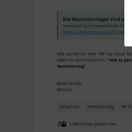
Die Nominierungen sind off
Nominiert Eure favorisierten HR To
https://www.personio.de/hr-top-vo
Wie würdet Ihr eine “HR Top Voice” 
Voice für Euch liefern? 👉
Teilt es ge
Nominierung!
Beste Grüße,
Melissa
Influencer
Nominierung
HR To
2 Menschen gefällt dies