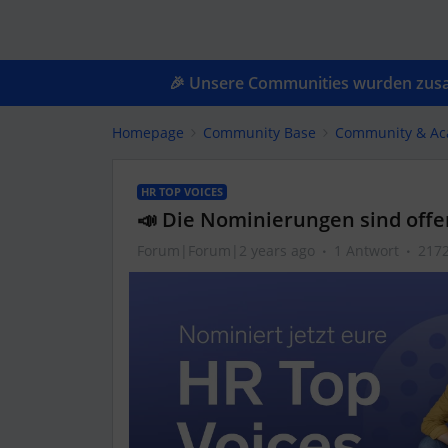
🎉 Unsere Communities wurden zusam
Homepage
Community Base
Community & A
HR TOP VOICES
📣 Die Nominierungen sind offe
Forum|Forum|2 years ago
1 Antwort
2172