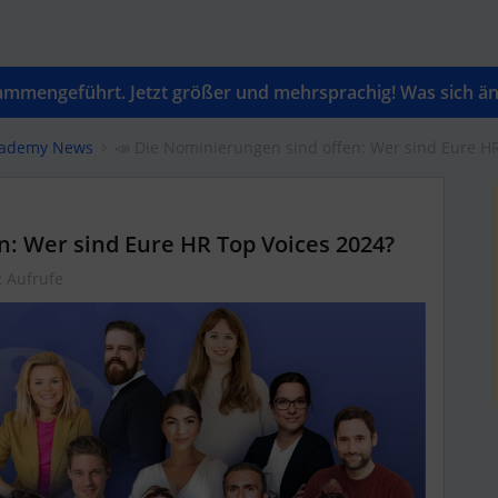
mengeführt. Jetzt größer und mehrsprachig! Was sich änd
cademy News
📣 Die Nominierungen sind offen: Wer sind Eure H
n: Wer sind Eure HR Top Voices 2024?
 Aufrufe