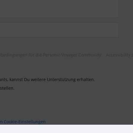
bedingungen für die Personio Voyager Community
Accessibility
unts, kannst Du weitere Unterstützung erhalten.
stellen.
um
Cookie-Einstellungen