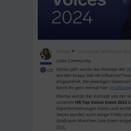
Melissa
Community Moderator Alu
Liebe Community,
letztes Jahr wurde das Konzept der
HR
+23
wurden knapp 500 HR-Influencer*inn
eingeordnet. Die jeweiligen Gewinne
könnt Ihr gern einmal hier
im offiziel
Ebenso wurde das Konzept von der vi
unserem
HR Top Voices Event 2023
k
Expertenmeinungen hören und wicht
Voices wurden auch einige STARs un
Großraum München zum Event eingela
Post.