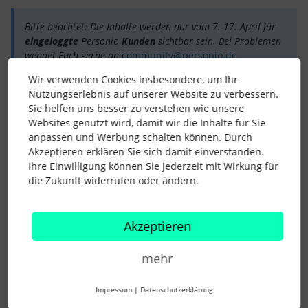
Bitte beachtet: Die Inhalte werden nur vom 7.-17. April für
eingeloggte
Personio
Kunden
sichtbar sein. Bei Problemen
wendet Euch gerne an
community@personio.de
Wir verwenden Cookies insbesondere, um Ihr
Nutzungserlebnis auf unserer Website zu verbessern.
Wir hoffen, dass Ihr Euch über dieses Angebot freut und
Sie helfen uns besser zu verstehen wie unsere
zahlreich teilnehmen werdet. Denn nur wenn die Woche für
Websites genutzt wird, damit wir die Inhalte für Sie
alle ein Erfolg wird, gibt es vielleicht auch eine Chance, dass
anpassen und Werbung schalten können. Durch
wir das so oder so ähnlich wiederholen. Wir können es kaum
Akzeptieren erklären Sie sich damit einverstanden.
erwarten zu sehen, was wir im Rahmen des virtuellen
Ihre Einwilligung können Sie jederzeit mit Wirkung für
Produktsprints gemeinsam erreichen können!
die Zukunft widerrufen oder ändern.
– Lucie und Eure Personio Voyager Community Team
Akzeptieren
mehr
Ehemalige Community Managerin @ Personio
Impressum
|
Datenschutzerklärung
Produktentwicklung
FutureLab
co-creation