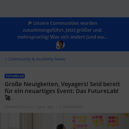
🎉 Unsere Communities wurden
zusammengeführt. Jetzt größer und
mehrsprachig! Was sich ändert (und wa...
Community & Academy News
FUTURELAB
Große Neuigkeiten, Voyagers! Seid bereit
für ein neuartiges Event: Das FutureLab!
🚀
Forum|Forum|1 year ago
2 Antworten