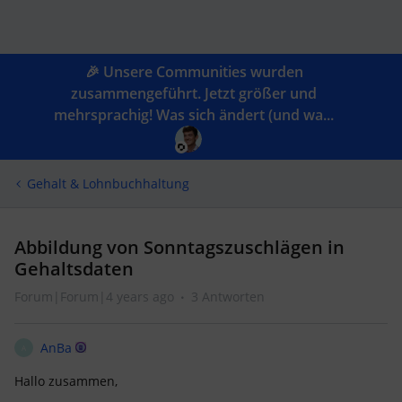
🎉 Unsere Communities wurden
zusammengeführt. Jetzt größer und
mehrsprachig! Was sich ändert (und wa...
Gehalt & Lohnbuchhaltung
Abbildung von Sonntagszuschlägen in
Gehaltsdaten
Forum|Forum|4 years ago
3 Antworten
AnBa
A
Hallo zusammen,