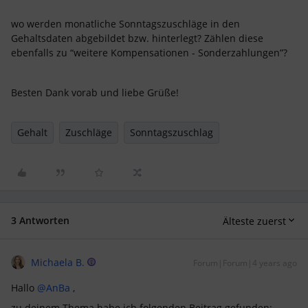
wo werden monatliche Sonntagszuschläge in den
Gehaltsdaten abgebildet bzw. hinterlegt? Zählen diese
ebenfalls zu “weitere Kompensationen - Sonderzahlungen”?
Besten Dank vorab und liebe Grüße!
Gehalt
Zuschläge
Sonntagszuschlag
3 Antworten
Älteste zuerst
Michaela B.
Forum|Forum|4 years ago
Hallo
@AnBa
,
zu deinem Thema habe ich folgenden Beitrag gefunden: