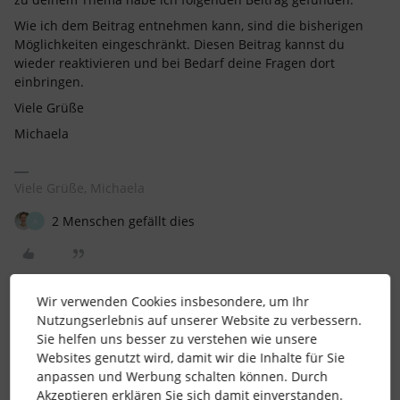
Wie ich dem Beitrag entnehmen kann, sind die bisherigen
Möglichkeiten eingeschränkt. Diesen Beitrag kannst du
wieder reaktivieren und bei Bedarf deine Fragen dort
einbringen.
Viele Grüße
Michaela
Viele Grüße, Michaela
2 Menschen gefällt dies
A
Wir verwenden Cookies insbesondere, um Ihr
Nutzungserlebnis auf unserer Website zu verbessern.
Lena
Forum|Forum|4 years ago
Sie helfen uns besser zu verstehen wie unsere
Websites genutzt wird, damit wir die Inhalte für Sie
Hallo
@AnBa
,
anpassen und Werbung schalten können. Durch
Man kann Schichten bis zu einem gewissen Grad bspw. über
Akzeptieren erklären Sie sich damit einverstanden.