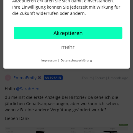
Akzeptieren erklären Sie sich damit einverstanden.
Ihre Einwilligung können Sie jederzeit mit Wirkung für
eigentlich sieht man das in der Historie und auch in der
die Zukunft widerrufen oder ändern.
Detailansicht.
Vermutlich liegt es bei dir dann an fehlenden
Berechtigungen für diese Informationen.
Akzeptieren
Viele Grüße
mehr
Impressum
|
Datenschutzerklärung
EmmaEmily
Forum|Forum|1 month ago
AUTOR*IN
E
Hallo ​
@SarahHen
,
du meinst die erste Anzeige bei Historie? Da sehe ich die
jährlichen Gehaltsanpassungen, aber wo kann ich sehen,
wenn z.B. eine andere Vergütung geändert wurde?
Lieben Dank