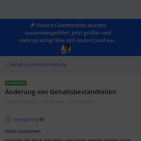
🎉 Unsere Communities wurden
zusammengeführt. Jetzt größer und
mehrsprachig! Was sich ändert (und wa...
Gehalt & Lohnbuchhaltung
ANSWERED
Änderung von Gehaltsbestandteilen
Forum|Forum|1 month ago
3 Antworten
EmmaEmily
E
Hallo zusammen,
wo kann ich denn einsehen, wer wann welche Vergütungen