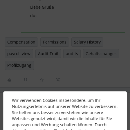
Liebe Grüße
duci
Compensation
Permissions
Salary History
payroll view
Audit Trail
audits
Gehaltschanges
Profilzugang
3 Antworten
Wir verwenden Cookies insbesondere, um Ihr
Älteste zuerst
Nutzungserlebnis auf unserer Website zu verbessern.
Sie helfen uns besser zu verstehen wie unsere
SarahHen
Forum|Forum|1 month ago
Websites genutzt wird, damit wir die Inhalte für Sie
anpassen und Werbung schalten können. Durch
Hi ​
@EmmaEmily
,