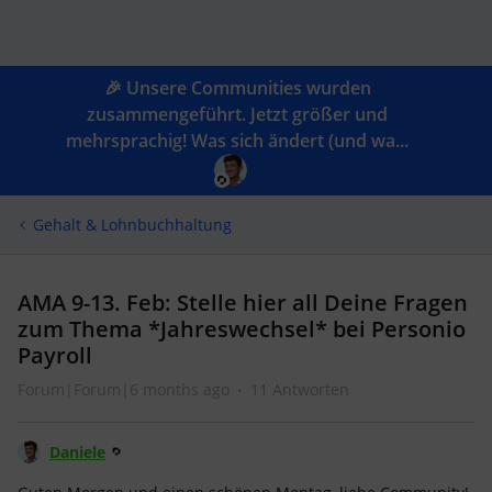
🎉 Unsere Communities wurden
zusammengeführt. Jetzt größer und
mehrsprachig! Was sich ändert (und wa...
Gehalt & Lohnbuchhaltung
AMA 9-13. Feb: Stelle hier all Deine Fragen
zum Thema *Jahreswechsel* bei Personio
Payroll
Forum|Forum|6 months ago
11 Antworten
Daniele