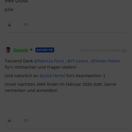
Viele Grüße,
Julia
Daniele
Forum|Forum|6 months ago
AUTOR*IN
Tausend Dank ​
@Patricia Fisch
, ​
@IT-Leona
, ​
@Vivian Fieber
für’s mitmachen und Fragen stellen!
Und natürlich an ​
@Julia Hertel
für’s beantworten :)
Unser nächstes AMA findet im Februar 2026 statt. Gerne
vormerken und anmelden!