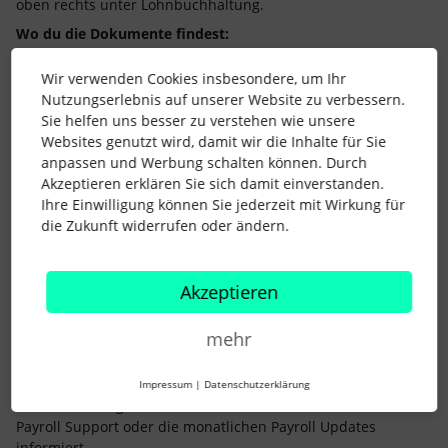
oben rechts unter Lohnbuchhaltung.
Wo du die Dokumente findest:
Lohnsteuerbescheinigungen:
im Mitarbeitendenprofil
Wir verwenden Cookies insbesondere, um Ihr
unter
Dokumente
oder unter
Lohnbuchhaltung >
Nutzungserlebnis auf unserer Website zu verbessern.
Dokumente
Sie helfen uns besser zu verstehen wie unsere
DEÜV-Meldungen:
unter
Lohnbuchhaltung >
Websites genutzt wird, damit wir die Inhalte für Sie
Meldewesen
oder ebenfalls im
Mitarbeitendenprofil
anpassen und Werbung schalten können. Durch
Akzeptieren erklären Sie sich damit einverstanden.
Thema Gefahrtarifstelle: Letztes Jahr wurde mir angekündigt,
Ihre Einwilligung können Sie jederzeit mit Wirkung für
dass Personio daran arbeitet, dass die Gefahrtarifstelle
die Zukunft widerrufen oder ändern.
automatisch übertragen wird. Scheint nicht passiert zu sein.
Stattdessen muss ich bei jedem Mitarbeitenden den
Zeitraum Januar bis Dezember angeben und dann die
Akzeptieren
Gefahrtarifstelle. Wann wird es so sein, dass ihr das
automatisch übernehmt?
mehr
Aktuell kann ich dir leider noch keine konkrete Auskunft dazu
geben, wann dieses Feature automatisiert verfügbar sein
wird. Soweit mir bekannt ist, befindet es sich derzeit noch in
Impressum
|
Datenschutzerklärung
der Entwicklung. Sobald es so weit ist, wirst du über unseren
Payroll Support oder die monatlichen Payroll Updates
informiert.