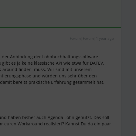
Forum|Forum|1 year ago
t der Anbindung der Lohnbuchhaltungssoftware
gibt es ja keine klassische API wie etwa für DATEV,
k-around finden muss. Wir sind mit unserem
ntierungsphase und würden uns sehr über den
damit bereits praktische Erfahrung gesammelt hat.
und haben bisher auch Agenda Lohn genutzt. Das soll
hr euren Workaround realisiert? Kannst Du da ein paar