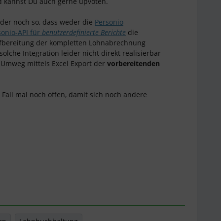
 kannst Du auch gerne upvoten.
eider noch so, dass weder die
Personio
onio-API für
benutzerdefinierte Berichte
die
ufbereitung der kompletten Lohnabrechnung
olche Integration leider nicht direkt realisierbar
n Umweg mittels Excel Export der
vorbereitenden
n Fall mal noch offen, damit sich noch andere