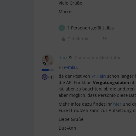
Viele Grüße
Marcel
1 Personen gefällt dies
A
Gefällt mir
duci
Community Moderator
Hi
@mku
,
da der Post von
@IHein
schon länger he
+11
die API-Funktion
Vergütungsdaten
üb
ist, aber zu beachten, ob die anderen
aber möglich, dass Personio diese Dat
Mehr Infos dazu findet Ihr
hier
und de
Eure IT nutzen kann zur Aufsetzung de
Liebe Grüße
Duc-Anh