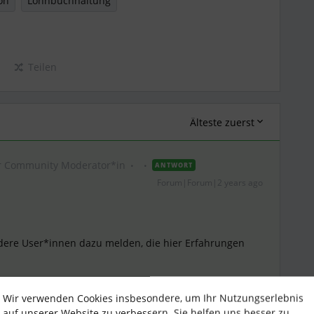
on
Lohnbuchhaltung
Teilen
Älteste zuerst
r Community Moderator*in
ANTWORT
Forum|Forum|2 years ago
andere User*innen dazu melden, die hier Erfahrungen
Wir verwenden Cookies insbesondere, um Ihr Nutzungserlebnis
olgende mitteilen: Personio bietet seinen Kund*innen
auf unserer Website zu verbessern. Sie helfen uns besser zu
ltung im Reiter Gehalt
die Möglichkeit, verschiedene