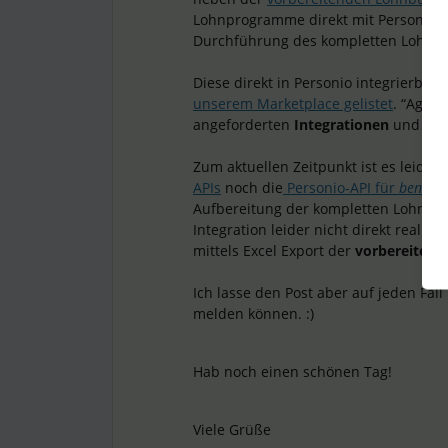
Lohnprogramme direkt mit Personio z
Durchführung des kompletten Lohnpr
Diese direkt in Personio integrierb
unserem Marketplace gelistet
. “Agend
angeforderten
Integrationen
und kan
Zum aktuellen Zeitpunkt ist es leider
APIs
noch die
Personio-API für
benutze
Aufbereitung der kompletten Lohnabr
Integration leider nicht direkt realis
mittels Excel Export der
vorbereiten
Ich lasse den Post aber auf jeden Fal
melden können. :)
Hab noch einen schönen Tag!
Viele Grüße