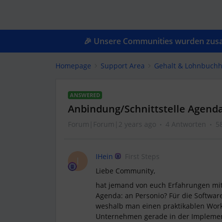
🎉 Unsere Communities wurden zusam
Homepage
Support Area
Gehalt & Lohnbuchh
ANSWERED
Anbindung/Schnittstelle Agen
Forum|Forum|2 years ago
4 Antworten
5
IHein
First Steps
I
Liebe Community,
hat jemand von euch Erfahrungen mi
Agenda: an Personio? Für die Software 
weshalb man einen praktikablen Wor
Unternehmen gerade in der Impleme