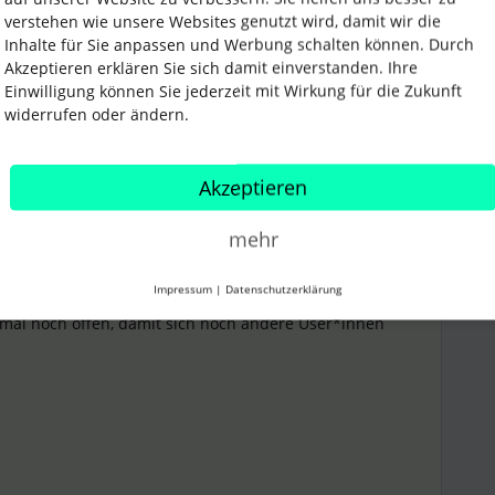
verstehen wie unsere Websites genutzt wird, damit wir die
u verknüpfen und ermöglicht so eine reibungslose
Inhalte für Sie anpassen und Werbung schalten können. Durch
ozesses.
Akzeptieren erklären Sie sich damit einverstanden. Ihre
Einwilligung können Sie jederzeit mit Wirkung für die Zukunft
aren Lohnprogramme sind
in
widerrufen oder ändern.
a” findest dabei unter den
nst Du auch gerne upvoten.
 noch so, dass weder die
Personio Personaldaten-
Akzeptieren
rdefinierte Berichte
die benötigten Informationen zur
echnung bereitstellen kann, weshalb eine solche
mehr
ierbar ist. Eventuell kann es über einen Umweg
den Lohnbuchhaltung
funktionieren.
Impressum
|
Datenschutzerklärung
l mal noch offen, damit sich noch andere User*innen