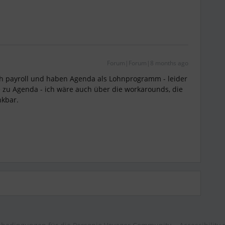
Forum|Forum|8 months ago
ch payroll und haben Agenda als Lohnprogramm - leider
le zu Agenda - ich wäre auch über die workarounds, die
nkbar.