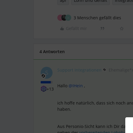
api
Lohn und Gehalt
Integrati
3 Menschen gefällt dies
L
A
Gefällt mir
4 Antworten
Support Integrationen
Ehemalige*
S
Hallo
@IHein
,
+13
ich hoffe natürlich, dass sich noch 
haben.
Aus Personio-Sicht kann ich Dir das f
neben der
vorbereitenden Lohnbuchha