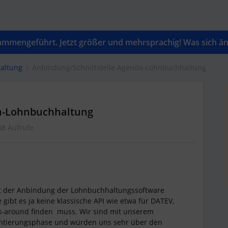
mengeführt. Jetzt größer und mehrsprachig! Was sich änd
altung
Anbindung/Schnittstelle Agenda-Lohnbuchhaltung
da-Lohnbuchhaltung
88 Aufrufe
t der Anbindung der Lohnbuchhaltungssoftware
gibt es ja keine klassische API wie etwa für DATEV,
k-around finden muss. Wir sind mit unserem
ntierungsphase und würden uns sehr über den