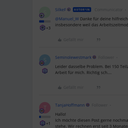
SilkeF
Communicator
AUTOR*IN
S
@Manuel_W
Danke für deine hilfreich
insbesondere weil das Arbeitszeitmodel
+3
Gefällt mir
Seminolewestmark
Follower
S
Leider dasselbe Problem. Bei 150 Tei
Arbeit für mich. Richtig sch….
Gefällt mir
TanjaHoffmann
Follower
T
Hallo!
Ich möchte diesen Post gerne nochmal
+1
stehe. Wir rechnen erst seit 3 Monaten