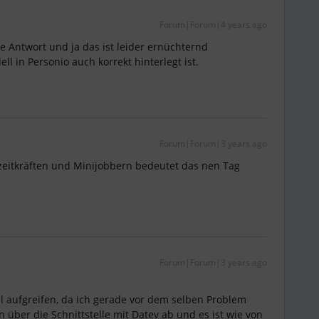
Forum|Forum|4 years ago
e Antwort und ja das ist leider ernüchternd
l in Personio auch korrekt hinterlegt ist.
Forum|Forum|3 years ago
lzeitkräften und Minijobbern bedeutet das nen Tag
Forum|Forum|3 years ago
 aufgreifen, da ich gerade vor dem selben Problem
 über die Schnittstelle mit Datev ab und es ist wie von