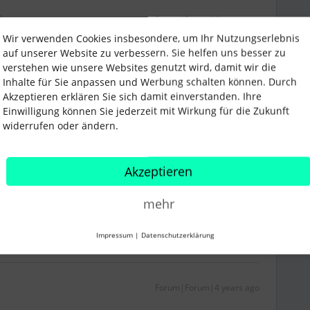
i
Forum|Forum|4 years ago
Wir verwenden Cookies insbesondere, um Ihr Nutzungserlebnis
auf unserer Website zu verbessern. Sie helfen uns besser zu
ür das betroffene Profil vornehmen. Für die
verstehen wie unsere Websites genutzt wird, damit wir die
d dann weiterhin immer die oberste Zeile in der
Inhalte für Sie anpassen und Werbung schalten können. Durch
ev übertragen. Eure Steuerkanzlei muss dies daher
Akzeptieren erklären Sie sich damit einverstanden. Ihre
 passiert automatisch.
Einwilligung können Sie jederzeit mit Wirkung für die Zukunft
eilzeitmodell oder Neuanstellungen trägst Du das
widerrufen oder ändern.
 terminierst die Umstellung der Wochenstunden.
 Historie wie im letzten Kommentar beschrieben
Akzeptieren
mehr
Impressum
|
Datenschutzerklärung
Forum|Forum|4 years ago