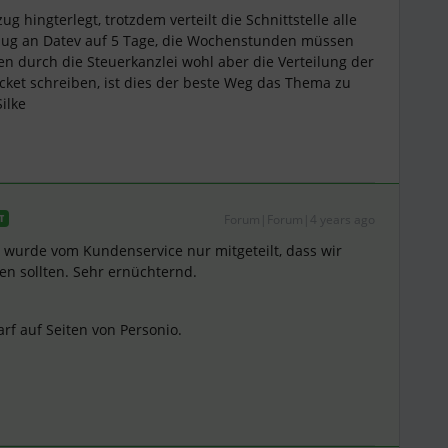
 hingterlegt, trotzdem verteilt die Schnittstelle alle
ttlug an Datev auf 5 Tage, die Wochenstunden müssen
n durch die Steuerkanzlei wohl aber die Verteilung der
icket schreiben, ist dies der beste Weg das Thema zu
Silke
Forum|Forum|4 years ago
T
 wurde vom Kundenservice nur mitgeteilt, dass wir
ßen sollten. Sehr ernüchternd.
f auf Seiten von Personio.