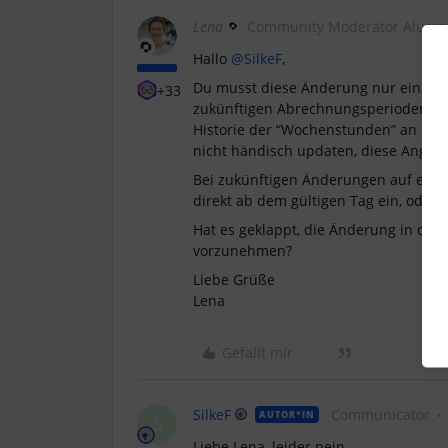
Lena
Community Moderator Alumn
Hallo
@SilkeF
,
Du musst diese Änderung nur einmal f
+33
zukünftigen Abrechnungsperioden wir
Historie der “Wochenstunden” an Dat
nicht händisch updaten, diese Angabe
Bei zukünftigen Änderungen auf ein T
direkt ab dem gültigen Tag ein, oder
Hat es geklappt, die Änderung in der
vorzunehmen?
Liebe Grüße
Lena
Gefällt mir
SilkeF
Communicator
AUTOR*IN
S
Liebe Lena, leider nein.