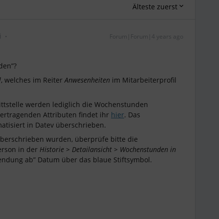
Älteste zuerst
i
Forum|Forum|4 years ago
den”?
l
, welches im Reiter
Anwesenheiten
im Mitarbeiterprofil
ttstelle werden lediglich die Wochenstunden
ertragenden Attributen findet ihr
hier
. Das
tisiert in Datev überschrieben.
berschrieben wurden, überprüfe bitte die
erson in der
Historie >
Detailansicht > Wochenstunden in
wendung ab” Datum über das blaue Stiftsymbol.