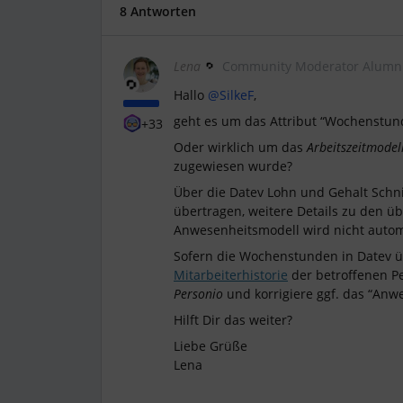
8 Antworten
Lena
Community Moderator Alumn
Hallo
@SilkeF
,
geht es um das Attribut “Wochenstun
+33
Oder wirklich um das
Arbeitszeitmodel
zugewiesen wurde?
Über die Datev Lohn und Gehalt Schni
übertragen, weitere Details zu den üb
Anwesenheitsmodell wird nicht automa
Sofern die Wochenstunden in Datev ü
Mitarbeiterhistorie
der betroffenen P
Personio
und korrigiere ggf. das “An
Hilft Dir das weiter?
Liebe Grüße
Lena