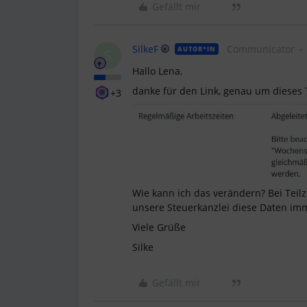
Gefällt mir
SilkeF
Communicator
AUTOR*IN
S
Hallo Lena,
danke für den Link, genau um dieses
+3
Wie kann ich das verändern? Bei Teil
unsere Steuerkanzlei diese Daten imm
Viele Grüße
Silke
Gefällt mir