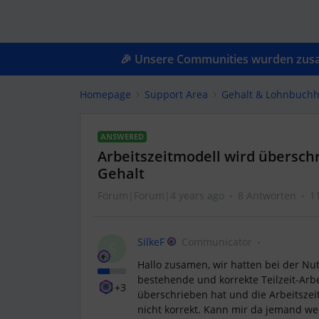
🎉 Unsere Communities wurden zusam
Homepage
Support Area
Gehalt & Lohnbuchh
ANSWERED
Arbeitszeitmodell wird übersch
Gehalt
Forum|Forum|4 years ago
8 Antworten
1
SilkeF
Communicator
S
Hallo zusamen, wir hatten bei der Nut
bestehende und korrekte Teilzeit-Arb
+3
überschrieben hat und die Arbeitszeit 
nicht korrekt. Kann mir da jemand we