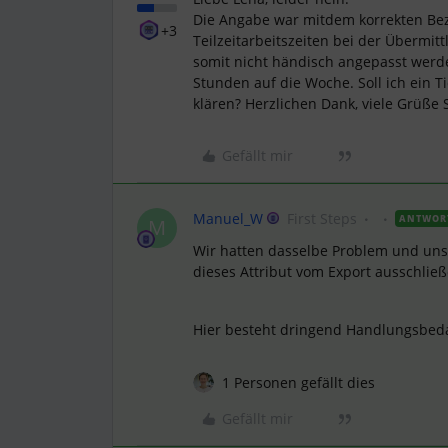
Die Angabe war mitdem korrekten Bezug
+3
Teilzeitarbeitszeiten bei der Übermi
somit nicht händisch angepasst werde
Stunden auf die Woche. Soll ich ein T
klären? Herzlichen Dank, viele Grüße 
Gefällt mir
Manuel_W
First Steps
ANTWOR
M
Wir hatten dasselbe Problem und uns
dieses Attribut vom Export ausschlie
Hier besteht dringend Handlungsbedar
1 Personen gefällt dies
Gefällt mir