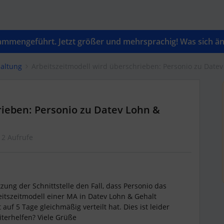
mengeführt. Jetzt größer und mehrsprachig! Was sich änd
altung
Arbeitszeitmodell wird überschrieben: Personio zu Datev
rieben: Personio zu Datev Lohn &
12 Aufrufe
zung der Schnittstelle den Fall, dass Personio das
eitszeitmodell einer MA in Datev Lohn & Gehalt
auf 5 Tage gleichmäßig verteilt hat. Dies ist leider
iterhelfen? Viele Grüße