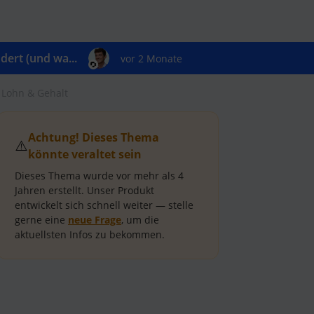
ert (und wa...
vor 2 Monate
 Lohn & Gehalt
Achtung! Dieses Thema
⚠️
könnte veraltet sein
Dieses Thema wurde vor mehr als
4
Jahren
erstellt.
Unser Produkt
entwickelt sich schnell weiter — stelle
gerne eine
neue Frage
, um die
aktuellsten Infos zu bekommen.