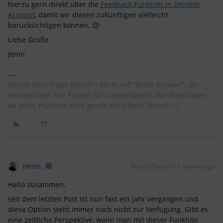
hierzu gern direkt über die
Feedback-Funktion in Deinem
Account
, damit wir diesen zukünftigen vielleicht
berücksichtigen können. 😊
Liebe Grüße
Jenni
Wurde Eure Frage gelöst? - Klickt auf "Beste Antwort", so
erhalten alle ihre Punkte für's Leaderboard. Bei Rückfragen
an mich, markiert mich gerne mit @Jenni Pietsch. :)
Heike_
Forum|Forum|11 months ago
Hallo zusammen,
seit dem letzten Post ist nun fast ein Jahr vergangen und
diese Option steht immer noch nicht zur Verfügung. Gibt es
eine zeitliche Perspektive, wann man mit dieser Funktion