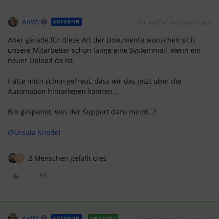
AnWi
Forum|Forum|2 years ago
AUTOR*IN
Aber gerade für diese Art der Dokumente wünschen sich
unsere Mitarbeiter schon lange eine Systemmail, wenn ein
neuer Upload da ist.
Hatte mich schon gefreut, dass wir das jetzt über die
Automation hinterlegen können...
Bin gespannt, was der Support dazu meint…?
@Ursula Knodel
2 Menschen gefällt dies
M
AnWi
Forum|Forum|2 years ago
AUTOR*IN
ANTWORT