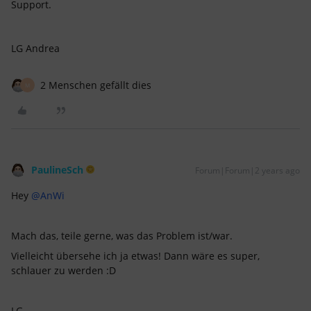
Support.
LG Andrea
2 Menschen gefällt dies
M
PaulineSch
Forum|Forum|2 years ago
Hey
@AnWi
Mach das, teile gerne, was das Problem ist/war.
Vielleicht übersehe ich ja etwas! Dann wäre es super,
schlauer zu werden :D
LG