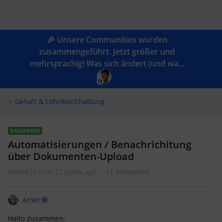
🎉 Unsere Communities wurden
zusammengeführt. Jetzt größer und
mehrsprachig! Was sich ändert (und wa...
Gehalt & Lohnbuchhaltung
ANSWERED
Automatisierungen / Benachrichitung
über Dokumenten-Upload
Forum|Forum|2 years ago
11 Antworten
AnWi
Hallo zusammen,