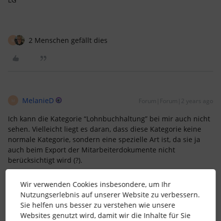
2 Menschen gefällt dies
M
MelanieD
Forum|Forum|2 years ago
M
Ich kann die Kategorie “Lohnbuchhaltung” bei mir auch nicht
sehen. Vielleicht liegt es daran, dass diese Kategorie keine
normale Kategorie, sondern eine spezielle Art ist, da sie ja
auch beim Export der Mitarbeiterdokumente nicht
berücksichtigt wird (?).
Wir verwenden Cookies insbesondere, um Ihr
Nutzungserlebnis auf unserer Website zu verbessern.
Sie helfen uns besser zu verstehen wie unsere
Websites genutzt wird, damit wir die Inhalte für Sie