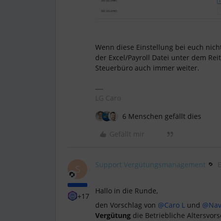
Wenn diese Einstellung bei euch nicht 
der Excel/Payroll Datei unter dem Rei
Steuerbüro auch immer weiter.
LG Caro
6 Menschen gefällt dies
Gefällt mir
Support Vergütungsmanagement
S
Hallo in die Runde,
+17
den Vorschlag von
@Caro L
und
@Nav
Vergütung
die Betriebliche Altersvor