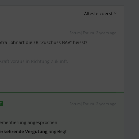
Älteste zuerst
Forum|Forum|2 years ago
tra Lohnart die zB “Zuschuss BAV” heisst?
Kraft voraus in Richtung Zukunft.
Forum|Forum|2 years ago
T
lementierung angesprochen.
erkehrende Vergütung
angelegt