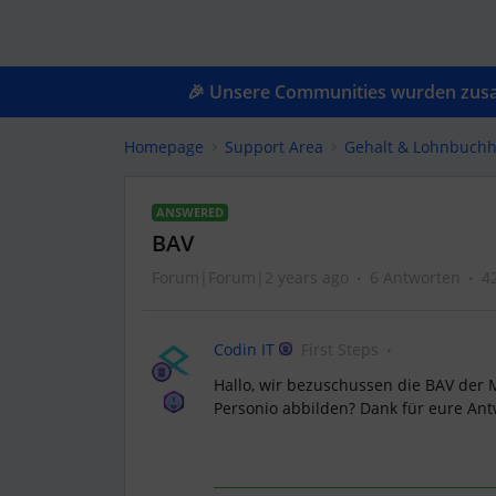
🎉 Unsere Communities wurden zusam
Homepage
Support Area
Gehalt & Lohnbuchh
ANSWERED
BAV
Forum|Forum|2 years ago
6 Antworten
4
Codin IT
First Steps
Hallo, wir bezuschussen die BAV der M
Personio abbilden? Dank für eure Ant