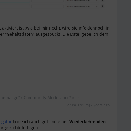
aktiviert ist (wie bei mir noch), wird sie Info dennoch in
ter “Gehaltsdaten” ausgespuckt. Die Datei gebe ich dem
Ehemalige*r Community Moderatior*in
Forum|Forum|2 years ago
igator
finde ich auch gut, mit einer
Wiederkehrenden
sorge zu hinterlegen.