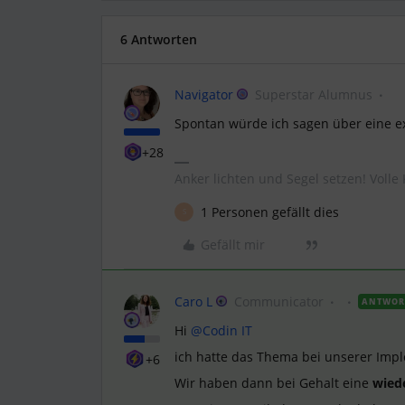
6 Antworten
Navigator
Superstar Alumnus
Spontan würde ich sagen über eine ex
+28
Anker lichten und Segel setzen! Volle 
1 Personen gefällt dies
S
Gefällt mir
Caro L
Communicator
ANTWOR
Hi
@Codin IT
ich hatte das Thema bei unserer Imp
+6
Wir haben dann bei Gehalt eine
wied