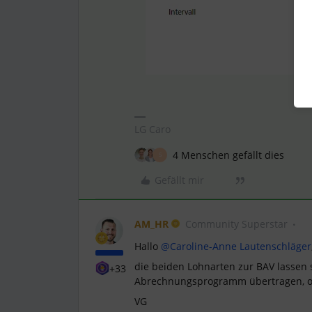
LG Caro
4 Menschen gefällt dies
S
Gefällt mir
AM_HR
Community Superstar
Hallo
@Caroline-Anne Lautenschläger
die beiden Lohnarten zur BAV lassen s
+33
Abrechnungsprogramm übertragen, 
VG