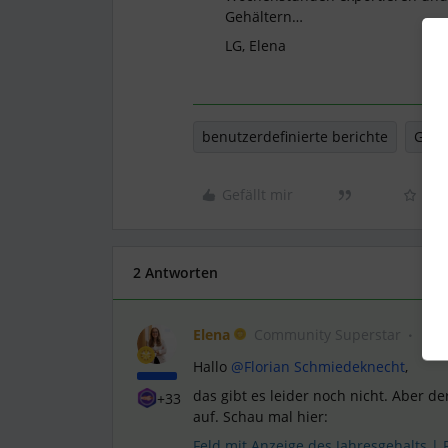
Gehältern…
LG, Elena
benutzerdefinierte berichte
Geha
Gefällt mir
2 Antworten
Elena
Community Superstar
Hallo
@Florian Schmiedeknecht
,
das gibt es leider noch nicht. Aber 
+33
auf. Schau mal hier:
Feld mit Anzeige des Jahresgehalts |