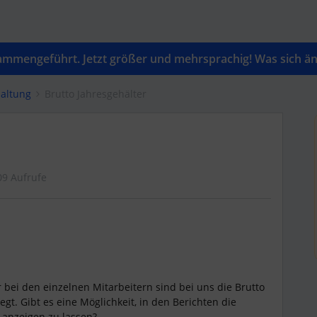
mengeführt. Jetzt größer und mehrsprachig! Was sich änd
altung
Brutto Jahresgehälter
09 Aufrufe
r bei den einzelnen Mitarbeitern sind bei uns die Brutto
gt. Gibt es eine Möglichkeit, in den Berichten die
r anzeigen zu lassen?