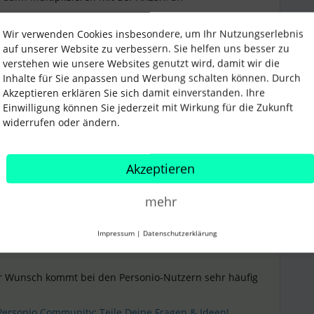
Wir verwenden Cookies insbesondere, um Ihr Nutzungserlebnis
auf unserer Website zu verbessern. Sie helfen uns besser zu
verstehen wie unsere Websites genutzt wird, damit wir die
Inhalte für Sie anpassen und Werbung schalten können. Durch
Akzeptieren erklären Sie sich damit einverstanden. Ihre
lt
Einwilligung können Sie jederzeit mit Wirkung für die Zukunft
widerrufen oder ändern.
Teilen
Akzeptieren
Älteste zuerst
mehr
Impressum
|
Datenschutzerklärung
Forum|Forum|3 years ago
ANTWORT
der Wunsch kommt bei den Personio-Nutzern sehr häufig
 Personio Community: Teile Deine Fragen & Ideen!