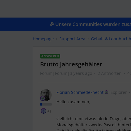
🎉 Unsere Communities wurden zusam
Homepage
Support Area
Gehalt & Lohnbuchh
ANSWERED
Brutto Jahresgehälter
Forum|Forum|3 years ago
2 Antworten
4
Florian Schmiedeknecht
Explorer
Hello zusammen,
+1
vielleicht eine etwas blöde Frage, abe
Monatsgehälter zwecks Payroll hinterle
Gehälter als die Brutto Jahresgehälte