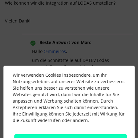
Wie können wir die Integration auf LODAS umstellen?
Vielen Dank!
Beste Antwort von
Marc
Hallo
@mineiros
,
um die Schnittstelle auf DATEV Lodas
umzustellen, müssen einige Anpassungen
von unserer Seite in Eurem Account
Wir verwenden Cookies insbesondere, um Ihr
vorgenommen werden.
Nutzungserlebnis auf unserer Website zu verbessern.
Sie helfen uns besser zu verstehen wie unsere
Bitte kontaktiere dafür Deinen Growth
Websites genutzt wird, damit wir die Inhalte für Sie
Manager über
Antworten finden (Hilfe >
anpassen und Werbung schalten können. Durch
Support und Updates > Antworten finden)
Akzeptieren erklären Sie sich damit einverstanden.
direkt aus Deinem Personio-Account.
Ihre Einwilligung können Sie jederzeit mit Wirkung für
Liebe Grüße
die Zukunft widerrufen oder ändern.
Marc