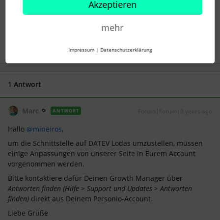
Akzeptieren
DATEV
DATEV Integration
LODAS
mehr
Impressum
|
Datenschutzerklärung
1 Antwort
Marc
Forum|Forum|3 years ago
ANTWORT
Hallo
@mineiros
,
um die Schnittstelle auf DATEV Lodas umzustellen, müssen
einige Anpassungen von unserer Seite in Eurem Account
vorgenommen werden.
Bitte kontaktiere dafür Deinen Growth Manager über
Antworten finden (Hilfe > Support und Updates > Antworten
finden)
direkt aus Deinem Personio-Account.
Liebe Grüße