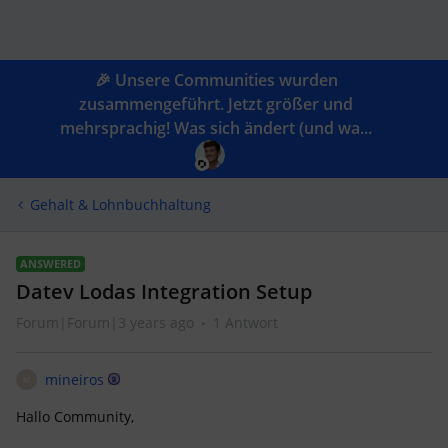
🎉 Unsere Communities wurden
zusammengeführt. Jetzt größer und
mehrsprachig! Was sich ändert (und wa...
Gehalt & Lohnbuchhaltung
ANSWERED
Datev Lodas Integration Setup
Forum|Forum|3 years ago
1 Antwort
mineiros
M
Hallo Community,