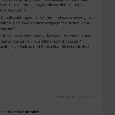
nicht vollständig ausgezahlt werden soll, ist es
ende Vergütung.
i Gehaltszahlungen ist das immer etwas schwierig - wie
chbezug als zwei ähnlich Vorgänge mal testen, ohne
t werden?
d frage, ob es eine Lösung dazu gab? Wir stehen aktuell
den Einstellungen “Ausfallmonat nicht kürzen”
Sachbezüge Sodexo und Deutschlandticket reduziert
Forum|Forum|6 months ago
g der
wiederkehrenden