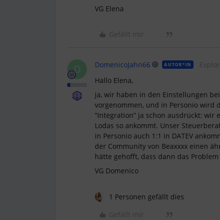
VG Elena
Gefällt mir
DomenicoJahn66
Explor
AUTOR*IN
D
Hallo Elena,
ja, wir haben in den Einstellungen be
vorgenommen, und in Personio wird 
“Integration” ja schon ausdrückt: wir
Lodas so ankommt. Unser Steuerberate
in Personio auch 1:1 in DATEV ankomme
der Community von Beaxxxx einen ähnli
hätte gehofft, dass dann das Problem
VG Domenico
1 Personen gefällt dies
Gefällt mir