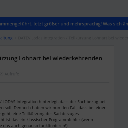
mengeführt. Jetzt größer und mehrsprachig! Was sich änd
altung
DATEV Lodas Integration / Teilkürzung Lohnart bei wie
kürzung Lohnart bei wiederkehrenden
59 Aufrufe
 LODAS Integration hinterlegt, dass der Sachbezug bei
 soll. Dennoch haben wir nun den Fall, dass bei einer
tz geht, eine Teilkürzung des Sachbezuges
t ist das ein klassischer Programmfehler (wenn
te das auch genauso funktionieren!)