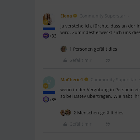
Elena
Community Superstar
Ja verstehe ich, fürchte, dass an der I
wird. Zumindest erweckt sich uns die
+33
1 Personen gefällt dies
Gefällt mir
MaCherie1
Community Superstar
M
wenn in der Vergütung in Personio 
so bei Datev übertragen. Wie habt ih
+35
2 Menschen gefällt dies
Gefällt mir