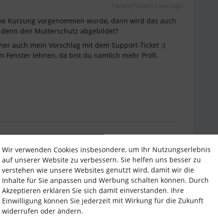
Forum|Forum|1 year ago
eine Kürzung vorgenommen wurde, dann wird das auch
r denn den Mutterschutz abgebildet?
Daher auch mein Vorschlag mit dem Support-Ticket :)
 Fenster lehnen, da bist du nämlich mehr Profi, ​
mni
Forum|Forum|1 year ago
Wir verwenden Cookies insbesondere, um Ihr Nutzungserlebnis
chmal zur Sicherheit 😊
auf unserer Website zu verbessern. Sie helfen uns besser zu
verstehen wie unsere Websites genutzt wird, damit wir die
Inhalte für Sie anpassen und Werbung schalten können. Durch
ersonio
Akzeptieren erklären Sie sich damit einverstanden. Ihre
Einwilligung können Sie jederzeit mit Wirkung für die Zukunft
widerrufen oder ändern.