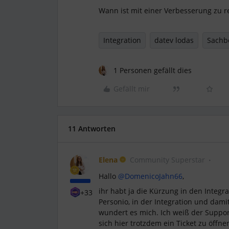
Wann ist mit einer Verbesserung zu 
Integration
datev lodas
Sachb
1 Personen gefällt dies
Gefällt mir
11 Antworten
Elena
Community Superstar
Hallo ​
@DomenicoJahn66
,
ihr habt ja die Kürzung in den Integra
+33
Personio, in der Integration und damit
wundert es mich. Ich weiß der Support
sich hier trotzdem ein Ticket zu öffne