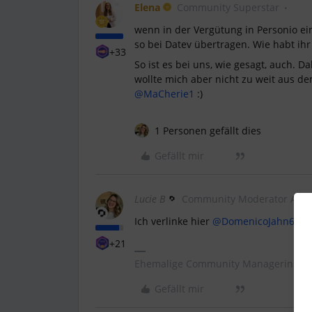
Elena
Community Superstar
wenn in der Vergütung in Personio 
so bei Datev übertragen. Wie habt ih
+33
So ist es bei uns, wie gesagt, auch. 
wollte mich aber nicht zu weit aus dem
@MaCherie1
:)
1 Personen gefällt dies
Gefällt mir
Lucie B
Community Moderator Alu
Ich verlinke hier ​
@DomenicoJahn66
no
+21
Ehemalige Community Managerin @ P
Gefällt mir