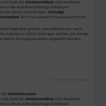
r zum Ende des
Arbeitsverhältnis
nicht deaktiviert
ferenz des Auszahlungsbetrags stattdessen
henden Monat zu hinterlegen.
Einmalige
sbestandteil
, der nicht automatisch anteilig berechnet
DATEV-Integration gedacht, dies bedeutet dass wenn
ollen Summen an DATEV übertragen werden. Die Beträge
egal welche Kürzungsparameter ausgewählt wurden.
Forum|Forum|6 months ago
g der
wiederkehrenden
r zum Ende des
Arbeitsverhältnis
nicht deaktiviert
ferenz des Auszahlungsbetrags stattdessen