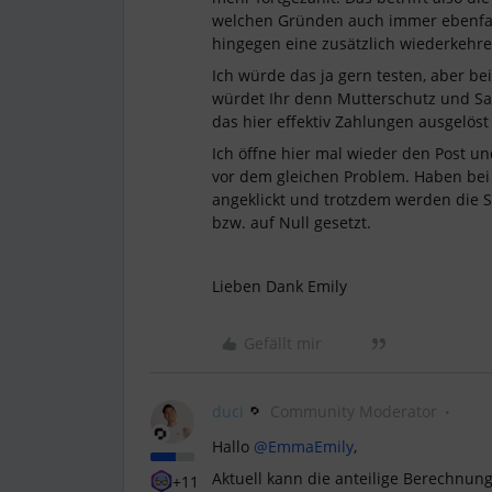
welchen Gründen auch immer ebenfals 
hingegen eine zusätzlich wiederkehr
Ich würde das ja gern testen, aber be
würdet Ihr denn Mutterschutz und Sa
das hier effektiv Zahlungen ausgelös
Ich öffne hier mal wieder den Post un
vor dem gleichen Problem. Haben bei 
angeklickt und trotzdem werden die 
bzw. auf Null gesetzt.
Lieben Dank Emily
Gefällt mir
duci
Community Moderator
Hallo ​
@EmmaEmily
,
Aktuell kann die anteilige Berechnun
+11