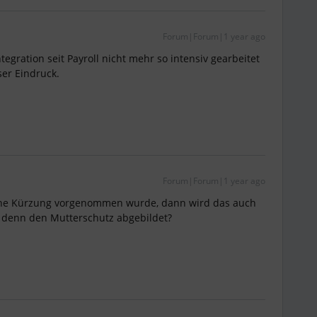
Forum|Forum|1 year ago
ntegration seit Payroll nicht mehr so intensiv gearbeitet
ser Eindruck.
Forum|Forum|1 year ago
eine Kürzung vorgenommen wurde, dann wird das auch
r denn den Mutterschutz abgebildet?