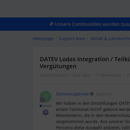
🎉 Unsere Communities wurden zusam
Homepage
Support Area
Gehalt & Lohnbuchh
DATEV Lodas Integration / Teil
Vergütungen
Forum|Forum|1 year ago
11 Antworten
1
DomenicoJahn66
Explorer
D
Wir haben in den Einstellungen DATEV
einem Teilmonat NICHT gekürzt werden
Mitarbeiterin, die in den Mutterschu
vorgenommen wurde. Aus unserer Sich
Personio diese Auswahl anbietet, soll