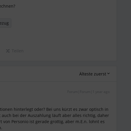
rechnen?
ezug
Teilen
Älteste zuerst
Forum|Forum|1 year ago
tionen hinterlegt oder? Bei uns kürzt es zwar optisch in
 auch bei der Auszahlung läuft aber alles richtig, daher
 von Personio ist gerade grottig, aber m.E.n. lohnt es
n.