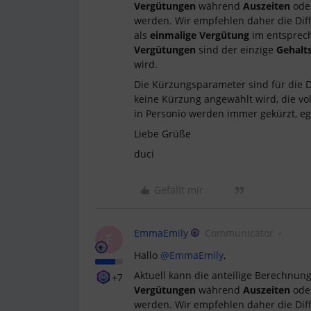
Vergütungen
während
Auszeiten
ode
werden. Wir empfehlen daher die Dif
als
einmalige Vergütung
im entsprec
Vergütungen
sind der einzige
Gehalt
wird.
Die Kürzungsparameter sind für die 
keine Kürzung angewählt wird, die v
in Personio werden immer gekürzt, 
Liebe Grüße
duci
Gefällt mir
EmmaEmily
Communicator
E
Hallo ​
@EmmaEmily
,
Aktuell kann die anteilige Berechnun
+7
Vergütungen
während
Auszeiten
ode
werden. Wir empfehlen daher die Dif