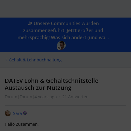
🎉 Unsere Communities wurden
zusammengeführt. Jetzt größer und
mehrsprachig! Was sich ändert (und wa...
Gehalt & Lohnbuchhaltung
DATEV Lohn & Gehaltschnitstelle
Austausch zur Nutzung
Forum|Forum|4 years ago
21 Antworten
Sara
Hallo Zusammen,