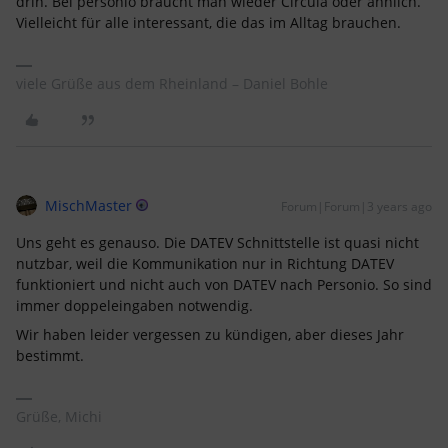
drin. Bei personio braucht man wieder Circula oder ähnlich.
Vielleicht für alle interessant, die das im Alltag brauchen.
viele Grüße aus dem Rheinland – Daniel Bohle
MischMaster
Forum|Forum|3 years ago
Uns geht es genauso. Die DATEV Schnittstelle ist quasi nicht
nutzbar, weil die Kommunikation nur in Richtung DATEV
funktioniert und nicht auch von DATEV nach Personio. So sind
immer doppeleingaben notwendig.
Wir haben leider vergessen zu kündigen, aber dieses Jahr
bestimmt.
Grüße, Michi