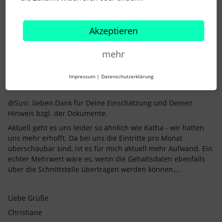
3 Menschen gefällt dies
Akzeptieren
mehr
Impressum
|
Datenschutzerklärung
Sommer2021
Forum|Forum|4 years ago
S
@Susi: lieben Dank für Deine Einschätzung und Deinen
Hinweis bzgl. der Dokumente.
Aktuell geht es uns leider so ähnlich wie Katha - wir hatten
uns mehr erhofft. Da bei uns die Eintritte pro Monat
überschaubar sind, ist es für mich aktuell mehr Aufwand. Ein
echter Mehrwert wäre es, wenn die Gehaltsdaten ebenfalls
über die Schnittstelle übertragen werden können….
Liebe Grüße
Christiane