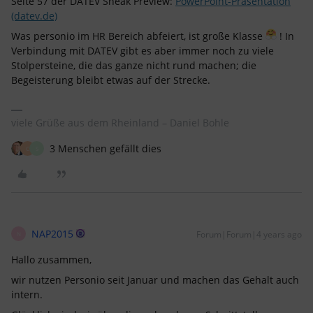
Seite 57 der DATEV Sneak Preview:
PowerPoint-Präsentation
(datev.de)
Was personio im HR Bereich abfeiert, ist große Klasse
! In
Verbindung mit DATEV gibt es aber immer noch zu viele
Stolpersteine, die das ganze nicht rund machen; die
Begeisterung bleibt etwas auf der Strecke.
viele Grüße aus dem Rheinland – Daniel Bohle
3 Menschen gefällt dies
C
S
NAP2015
Forum|Forum|4 years ago
N
Hallo zusammen,
wir nutzen Personio seit Januar und machen das Gehalt auch
intern.