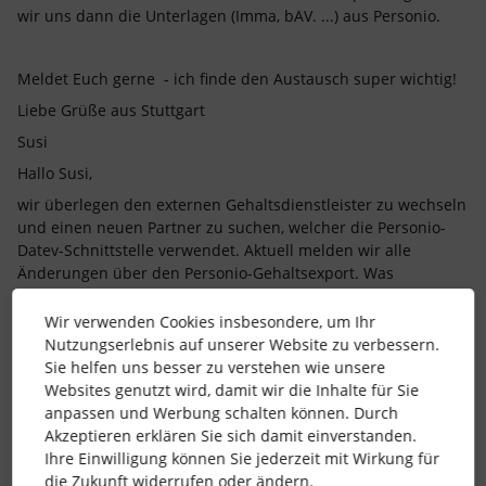
wir uns dann die Unterlagen (Imma, bAV. ...) aus Personio.
Meldet Euch gerne - ich finde den Austausch super wichtig!
Liebe Grüße aus Stuttgart
Susi
Hallo Susi,
wir überlegen den externen Gehaltsdienstleister zu wechseln
und einen neuen Partner zu suchen, welcher die Personio-
Datev-Schnittstelle verwendet. Aktuell melden wir alle
Änderungen über den Personio-Gehaltsexport. Was
suboptimal ist. Du schreibst ihr habt Erfahrung mit der
Personio-Datev-Schnittstelle. Können wir uns dazu mal
Wir verwenden Cookies insbesondere, um Ihr
austauschen. Mich würde interessieren, welche
Nutzungserlebnis auf unserer Website zu verbessern.
Möglichkeiten die Schnittstelle bietet (insb. Automatisierung)
Sie helfen uns besser zu verstehen wie unsere
und wo die Grenzen sind.
Websites genutzt wird, damit wir die Inhalte für Sie
anpassen und Werbung schalten können. Durch
Akzeptieren erklären Sie sich damit einverstanden.
Danke und Grüße
Ihre Einwilligung können Sie jederzeit mit Wirkung für
Sven
die Zukunft widerrufen oder ändern.