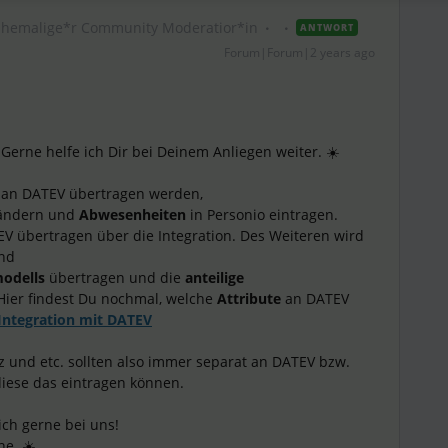
Ehemalige*r Community Moderatior*in
ANTWORT
Forum|Forum|2 years ago
 Gerne helfe ich Dir bei Deinem Anliegen weiter. ☀️
 an DATEV übertragen werden,
 ändern und
Abwesenheiten
in Personio eintragen.
V übertragen über die Integration. Des Weiteren wird
und
modells
übertragen und die
anteilige
Hier findest Du nochmal, welche
Attribute
an DATEV
 Integration mit DATEV
tz und etc. sollten also immer separat an DATEV bzw.
iese das eintragen können.
ich gerne bei uns!
e. ☀️