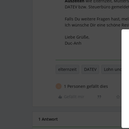
Auszeiten
wie Elternzeit, Mutter
DATEV bzw. Steuerbüro gemeldet
Falls Du weitere Fragen hast, me
Ich wünsche Dir eine schöne Res
Liebe Grüße,
Duc-Anh
elternzeit
DATEV
Lohn und Ge
1 Personen gefällt dies
S
Gefällt mir
1 Antwort