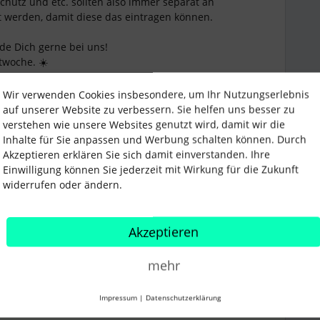
schutz und etc. sollten also immer separat an
 werden, damit diese das eintragen können.
lde Dich gerne bei uns!
twoche. ☀️
Wir verwenden Cookies insbesondere, um Ihr Nutzungserlebnis
auf unserer Website zu verbessern. Sie helfen uns besser zu
verstehen wie unsere Websites genutzt wird, damit wir die
Inhalte für Sie anpassen und Werbung schalten können. Durch
Akzeptieren erklären Sie sich damit einverstanden. Ihre
Einwilligung können Sie jederzeit mit Wirkung für die Zukunft
halt
Einstellungen
Workarounds
widerrufen oder ändern.
Akzeptieren
Teilen
mehr
Impressum
|
Datenschutzerklärung