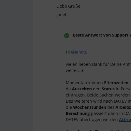
Liebe Grüße
Janett
Beste Antwort von
Support 
Hi
@Janett
,
vielen lieben Dank für Deine Anf
weiter. ☀️
Momentan können
Elternzeiten
n
da
Auszeiten
den
Status
in Pers
eintragen. Beide Sachen werden 
Des Weiteren wird nach DATEV i
die
Wochenstunden
des
Arbeits
Berechnung
passiert dann in DA
DATEV übertragen werden
Attri