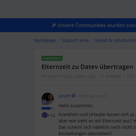
🎉 Unsere Communities wurden zusam
Homepage
Support Area
Gehalt & Lohnbuchh
ANSWERED
Elternzeit zu Datev übertragen
Forum|Forum|2 years ago
1 Antwort
229 
Janett
Helping Hand
Hallo zusammen,
Krankheit und Urlaube lassen sich ja
+12
aber wie sieht es mit Elternzeit aus?
Das scheint sich nämlich noch nicht z
Einstellungen übersehen?