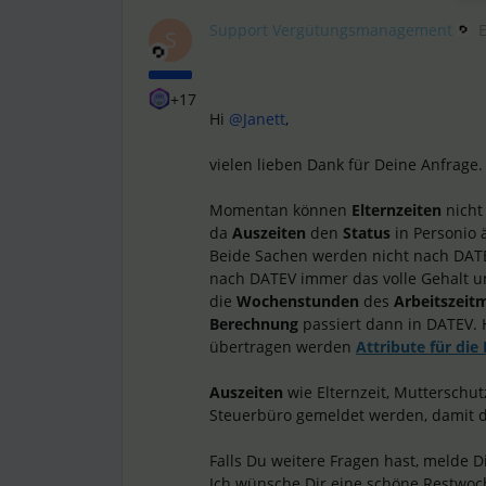
Support Vergütungsmanagement
S
+17
Hi
@Janett
,
vielen lieben Dank für Deine Anfrage.
Momentan können
Elternzeiten
nicht
da
Auszeiten
den
Status
in Personio
Beide Sachen werden nicht nach DATE
nach DATEV immer das volle Gehalt 
die
Wochenstunden
des
Arbeitszeit
Berechnung
passiert dann in DATEV. 
übertragen werden
Attribute für die
Auszeiten
wie Elternzeit, Mutterschu
Steuerbüro gemeldet werden, damit d
Falls Du weitere Fragen hast, melde D
Ich wünsche Dir eine schöne Restwoch