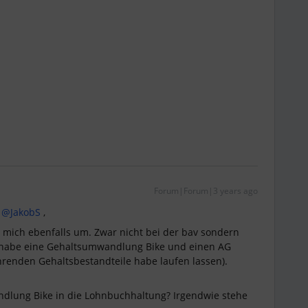
Forum|Forum|3 years ago
@JakobS
,
mich ebenfalls um. Zwar nicht bei der bav sondern
Ich habe eine Gehaltsumwandlung Bike und einen AG
hrenden Gehaltsbestandteile habe laufen lassen).
dlung Bike in die Lohnbuchhaltung? Irgendwie stehe