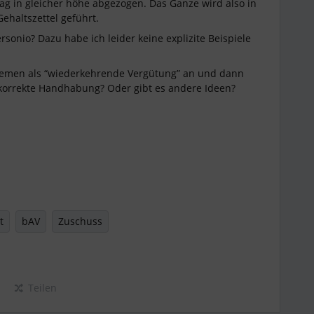
rag in gleicher höhe abgezogen. Das Ganze wird also in
ehaltszettel geführt.
onio? Dazu habe ich leider keine explizite Beispiele
 Themen als “wiederkehrende Vergütung” an und dann
e korrekte Handhabung? Oder gibt es andere Ideen?
t
bAV
Zuschuss
Teilen