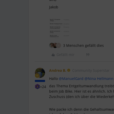
Jakob
3 Menschen gefällt dies
M
Gefällt mir
Andrea B.
Community Superstar
Hallo
@ManuelGard
@Nina Hellmann
das Thema Entgeltumwandlung treibt 
+24
beim Job Bike. Hier ist es ähnlich. 
Zuschuss (den ich über die Wiederke
Wie packe ich denn die Gehaltsumwan