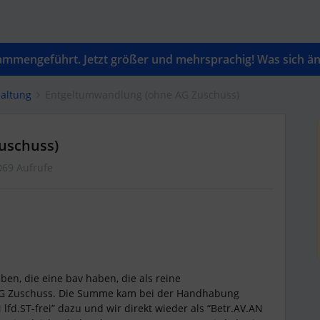
mengeführt. Jetzt größer und mehrsprachig! Was sich änd
altung
Entgeltumwandlung (ohne AG Zuschuss)
uschuss)
069 Aufrufe
en, die eine bav haben, die als reine
 AG Zuschuss. Die Summe kam bei der Handhabung
lfd.ST-frei” dazu und wir direkt wieder als “Betr.AV.AN