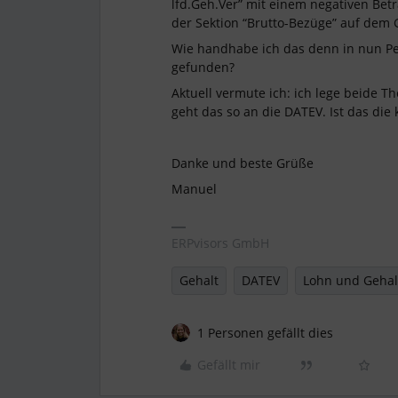
lfd.Geh.Ver” mit einem negativen Bet
der Sektion “Brutto-Bezüge” auf dem G
Wie handhabe ich das denn in nun Pers
gefunden?
Aktuell vermute ich: ich lege beide
geht das so an die DATEV. Ist das di
Danke und beste Grüße
Manuel
ERPvisors GmbH
Gehalt
DATEV
Lohn und Gehal
1 Personen gefällt dies
Gefällt mir