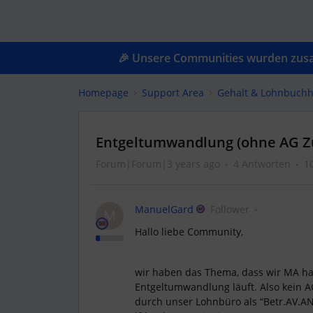
🎉 Unsere Communities wurden zusam
Homepage
Support Area
Gehalt & Lohnbuchh
Entgeltumwandlung (ohne AG Z
Forum|Forum|3 years ago
4 Antworten
1
ManuelGard
Follower
M
Hallo liebe Community,
wir haben das Thema, dass wir MA hab
Entgeltumwandlung läuft. Also kein
durch unser Lohnbüro als “Betr.AV.AN 