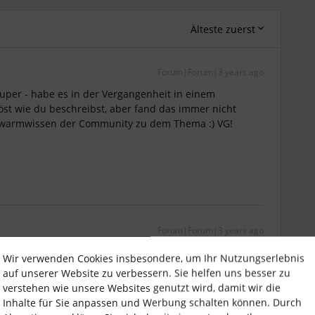
Älteste zuerst
Forum|Forum|3 years ago
super - habe es in der Vergangenheit in einem
t wie du beschreibst, aber fand das immer nicht
hwarmwissen der Community zu dem Thema :) VG!
Forum|Forum|3 years ago
Antworten :D
Wir verwenden Cookies insbesondere, um Ihr Nutzungserlebnis
auf unserer Website zu verbessern. Sie helfen uns besser zu
verstehen wie unsere Websites genutzt wird, damit wir die
Inhalte für Sie anpassen und Werbung schalten können. Durch