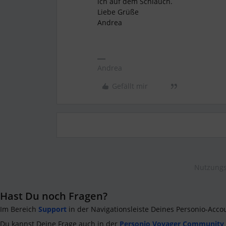
ich auf dem Schlauch.
Liebe Grüße
Andrea
Andrea
Gefällt mir
Nutzungs
Hast Du noch Fragen?
Im Bereich
Support
in der Navigationsleiste Deines Personio-Acco
Du kannst Deine Frage auch in der
Personio Voyager Community