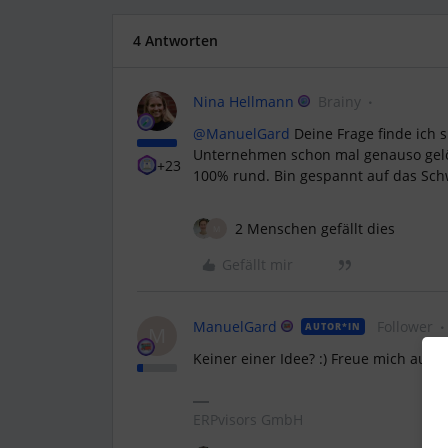
4 Antworten
Nina Hellmann
Brainy
@ManuelGard
Deine Frage finde ich 
Unternehmen schon mal genauso gelös
+23
100% rund. Bin gespannt auf das Sc
2 Menschen gefällt dies
M
Gefällt mir
ManuelGard
Follower
AUTOR*IN
M
Keiner einer Idee? :) Freue mich auf 
ERPvisors GmbH