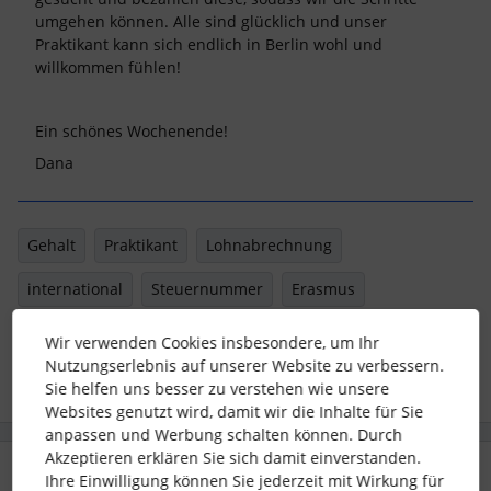
umgehen können. Alle sind glücklich und unser
Praktikant kann sich endlich in Berlin wohl und
willkommen fühlen!
Ein schönes Wochenende!
Dana
Gehalt
Praktikant
Lohnabrechnung
international
Steuernummer
Erasmus
Wir verwenden Cookies insbesondere, um Ihr
1 Personen gefällt dies
Nutzungserlebnis auf unserer Website zu verbessern.
Sie helfen uns besser zu verstehen wie unsere
Websites genutzt wird, damit wir die Inhalte für Sie
anpassen und Werbung schalten können. Durch
Akzeptieren erklären Sie sich damit einverstanden.
3 Antworten
Älteste zuerst
Ihre Einwilligung können Sie jederzeit mit Wirkung für