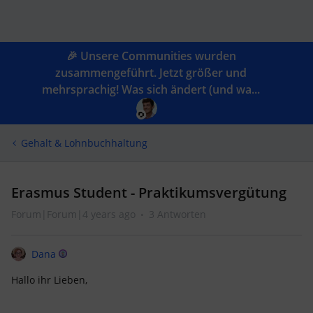
🎉 Unsere Communities wurden
zusammengeführt. Jetzt größer und
mehrsprachig! Was sich ändert (und wa...
Gehalt & Lohnbuchhaltung
Erasmus Student - Praktikumsvergütung
Forum|Forum|4 years ago
3 Antworten
Dana
Hallo ihr Lieben,