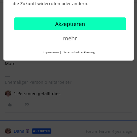
die Zukunft widerrufen oder ändern.
Marc
Forum|Forum|4 years ago
Akzeptieren
Hallo
@Dana
,
sehr spannende Frage!
mehr
Ich bin gespannt, welche Erfahrungen die Community hier
mit Dir teilen kann.
Impressum
|
Datenschutzerklärung
Liebe Grüße
Marc
Ehemaliger Personio Mitarbeiter
1 Personen gefällt dies
Dana
Forum|Forum|4 years ago
AUTOR*IN