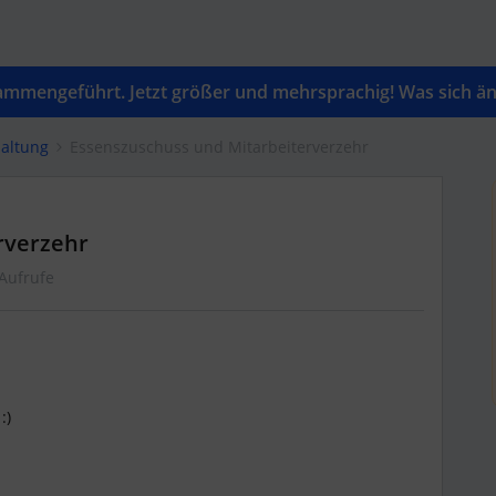
mengeführt. Jetzt größer und mehrsprachig! Was sich änd
altung
Essenszuschuss und Mitarbeiterverzehr
rverzehr
Aufrufe
:)