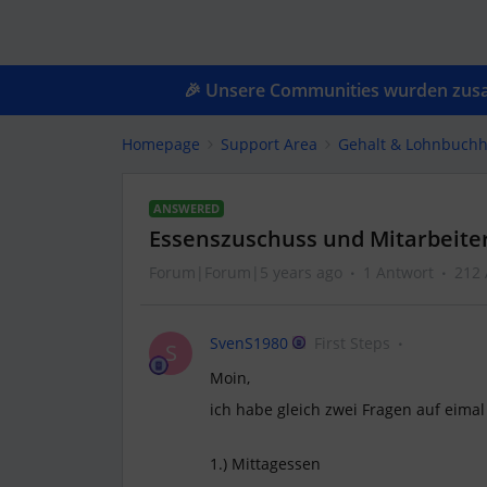
🎉 Unsere Communities wurden zusam
Homepage
Support Area
Gehalt & Lohnbuchh
ANSWERED
Essenszuschuss und Mitarbeite
Forum|Forum|5 years ago
1 Antwort
212 
SvenS1980
First Steps
S
Moin,
ich habe gleich zwei Fragen auf eimal 
1.) Mittagessen