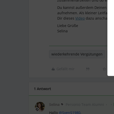
zusammenarbeiten und ob eine d
Du kannst außerdem Deinen Wun
aufnehmen. Als kleiner Leitfaden
Dir dieses
Video
dazu anschaue
Liebe Grüße
Selina
wiederkehrende Vergütungen
Zu
Gefällt mir
1 Antwort
Selina
Personio Team Alumni
Hallo
@SvenS1980
,