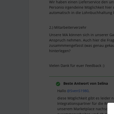
Wir haben einen Lieferservice den un
Personio irgendeine Möglichkeit hier
automatisch in die Lohnbuchhaltun
2.) Mitarbeiterverzehr
Unsere MA können sich in unserer Gas
Anspruch nehmen. Auch hier die Frage
zusammmengefasst (was genau gekauft
hinterlegen?
Vielen Dank für euer Feedback :)
Beste Antwort von
Selina
Hallo
@SvenS1980
,
diese Möglichkeit gibt es leider n
Integrationspartner für die Rei
unserem Marketplace nachschaue