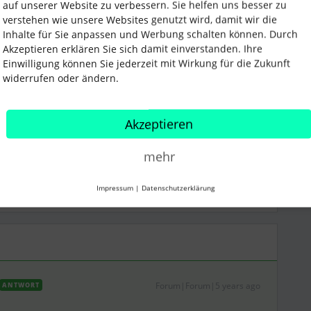
er Integrationen für Euch in Frage kommt.
auf unserer Website zu verbessern. Sie helfen uns besser zu
verstehen wie unsere Websites genutzt wird, damit wir die
sch als Idee in unserem
Ideation Bereich
mit
Inhalte für Sie anpassen und Werbung schalten können. Durch
, wie Du Deine Idee am besten postest, kannst Du
Akzeptieren erklären Sie sich damit einverstanden. Ihre
n.
Einwilligung können Sie jederzeit mit Wirkung für die Zukunft
widerrufen oder ändern.
Akzeptieren
schuss
mehr
Teilen
Impressum
|
Datenschutzerklärung
Forum|Forum|5 years ago
ANTWORT