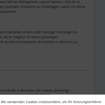
sere MA für Mittagessen nutzen können. Gibt es in
 die Summen monatlich zu hinterlegen, damit ich diese
g bekomme?
tro Getränke ordern oder sonstige Leistungen in
, ob es möglich ist diese Leistungen
 wurde ist irrelevant) als Summe in Personio zu
icht direkt in Personio. Wir haben allerdings
sekostenabrechnung. Du kannst gerne einmal in
n, mit welchen Partnern wir hier
Wir verwenden Cookies insbesondere, um Ihr Nutzungserlebnis