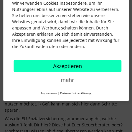
Wir verwenden Cookies insbesondere, um Ihr
LG MobiLab
Nutzungserlebnis auf unserer Website zu verbessern.
Sie helfen uns besser zu verstehen wie unsere
Websites genutzt wird, damit wir die Inhalte für Sie
anpassen und Werbung schalten können. Durch
Akzeptieren erklären Sie sich damit einverstanden.
Ihre Einwilligung können Sie jederzeit mit Wirkung für
die Zukunft widerrufen oder ändern.
Lena
Forum|Forum|3 years ago
Hi
@MobiLab
,
Akzeptieren
ok, wenn Euer Steuerberater kein DATEV comfort hat, dann
könnt ihr leider den
Datev Daly Import
nicht nutzen, sondern
bringt am besten die Daten in das korrekte Format für einen
mehr
Mitarbeiterstammdaten-Import. Sprecht das am besten in
Eurer Implementierung auch an, damit die Kollegen Bescheid
Impressum
|
Datenschutzerklärung
wissen, vor allem, wenn ihr die Datev Integration in Zukunft
nutzen möchtet. :) Ggf. kann man sich hier dann Schritte
sparen.
Was die EU-Sozialversicherungsnummer angeht, welche
Auskunft fehlt Dir hier? Diese hat Euer Steuerberater, oder?
Möchtest Du wissen, ob diese übertragen werden kann, mit