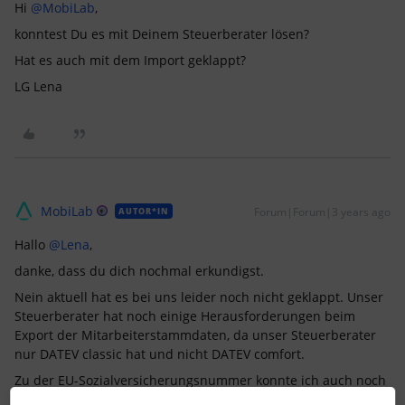
Hi
@MobiLab
,
konntest Du es mit Deinem Steuerberater lösen?
Hat es auch mit dem Import geklappt?
LG Lena
MobiLab
Forum|Forum|3 years ago
AUTOR*IN
Hallo
@Lena
,
danke, dass du dich nochmal erkundigst.
Nein aktuell hat es bei uns leider noch nicht geklappt. Unser
Steuerberater hat noch einige Herausforderungen beim
Export der Mitarbeiterstammdaten, da unser Steuerberater
nur DATEV classic hat und nicht DATEV comfort.
Zu der EU-Sozialversicherungsnummer konnte ich auch noch
keine Auskunft erhalten.