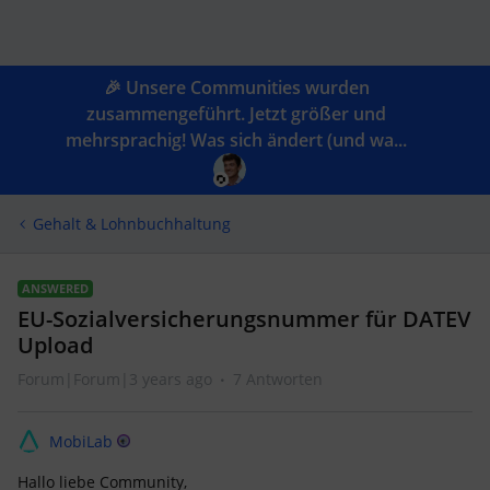
🎉 Unsere Communities wurden
zusammengeführt. Jetzt größer und
mehrsprachig! Was sich ändert (und wa...
Gehalt & Lohnbuchhaltung
ANSWERED
EU-Sozialversicherungsnummer für DATEV
Upload
Forum|Forum|3 years ago
7 Antworten
MobiLab
Hallo liebe Community,