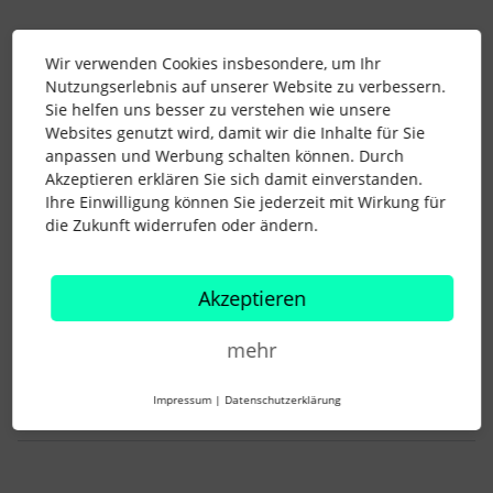
Cata
Forum|Forum|5 years ago
AUTOR*IN
C
Wir verwenden Cookies insbesondere, um Ihr
Nutzungserlebnis auf unserer Website zu verbessern.
Hi Selina,
Sie helfen uns besser zu verstehen wie unsere
Websites genutzt wird, damit wir die Inhalte für Sie
Elias von eurem Support konnte mir eigentlich nur sagen,
anpassen und Werbung schalten können. Durch
was bei euch auf der Seite steht (Festbezugs-ID und Lohnart
Akzeptieren erklären Sie sich damit einverstanden.
müssen bei Personio und Datev identisch angelegt sein).
Ihre Einwilligung können Sie jederzeit mit Wirkung für
Der Datev Support hat unser Steuerbüro auf eure
die Zukunft widerrufen oder ändern.
Helpcenterseite mit der selben Info geschickt.
Beides leider wenig hilfreich.
Hast du noch eine Idee bezüglich der Fehlermeldung?
Akzeptieren
Ich komme hier nicht weiter.
mehr
Beste Grüße, Cata
Impressum
|
Datenschutzerklärung