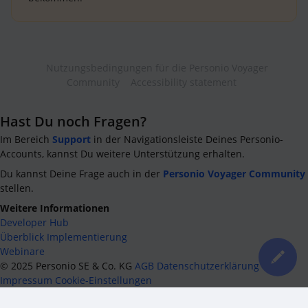
Nutzungsbedingungen für die Personio Voyager
Community
Accessibility statement
Hast Du noch Fragen?
Im Bereich
Support
in der Navigationsleiste Deines Personio-
Accounts, kannst Du weitere Unterstützung erhalten.
Du kannst Deine Frage auch in der
Personio Voyager Community
stellen.
Weitere Informationen
Developer Hub
Überblick Implementierung
Webinare
©
2025
Personio SE & Co. KG
AGB
Datenschutzerklärung
Impressum
Cookie-Einstellungen