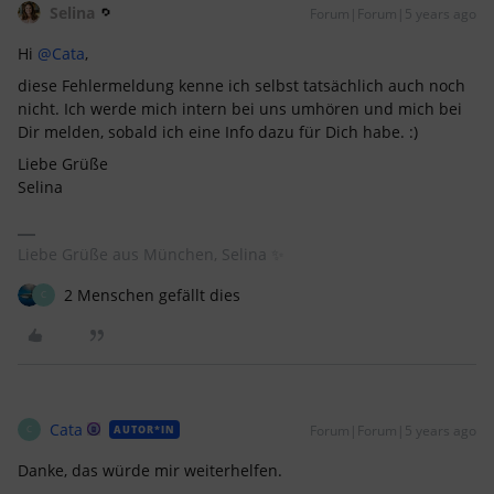
Selina
Forum|Forum|5 years ago
Hi
@Cata
,
diese Fehlermeldung kenne ich selbst tatsächlich auch noch
nicht. Ich werde mich intern bei uns umhören und mich bei
Dir melden, sobald ich eine Info dazu für Dich habe. :)
Liebe Grüße
Selina
Liebe Grüße aus München, Selina ✨
2 Menschen gefällt dies
C
Cata
Forum|Forum|5 years ago
AUTOR*IN
C
Danke, das würde mir weiterhelfen.