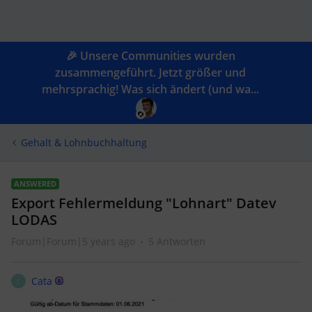
🎉 Unsere Communities wurden
zusammengeführt. Jetzt größer und
mehrsprachig! Was sich ändert (und wa...
Gehalt & Lohnbuchhaltung
ANSWERED
Export Fehlermeldung "Lohnart" Datev
LODAS
Forum|Forum|5 years ago
5 Antworten
Cata
C