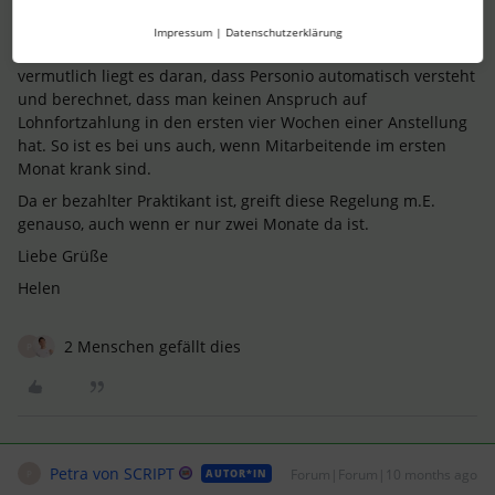
Helen_S
Forum|Forum|10 months ago
ANTWORT
H
Impressum
|
Datenschutzerklärung
Hi Petra,
vermutlich liegt es daran, dass Personio automatisch versteht
und berechnet, dass man keinen Anspruch auf
Lohnfortzahlung in den ersten vier Wochen einer Anstellung
hat. So ist es bei uns auch, wenn Mitarbeitende im ersten
Monat krank sind.
Da er bezahlter Praktikant ist, greift diese Regelung m.E.
genauso, auch wenn er nur zwei Monate da ist.
Liebe Grüße
Helen
2 Menschen gefällt dies
P
Petra von SCRIPT
Forum|Forum|10 months ago
AUTOR*IN
P