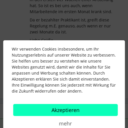
hat. So ist es bei uns auch, wenn
Mitarbeitende im ersten Monat krank sind.
Da er bezahlter Praktikant ist, greift diese
Regelung m.E. genauso, auch wenn er nur
zwei Monate da ist.
Liebe Grüße
Helen
Wir verwenden Cookies insbesondere, um Ihr
Nutzungserlebnis auf unserer Website zu verbessern.
Sie helfen uns besser zu verstehen wie unsere
Websites genutzt wird, damit wir die Inhalte für Sie
anpassen und Werbung schalten können. Durch
krankheit
Praktikant
Lohnabzug
Akzeptieren erklären Sie sich damit einverstanden.
Ihre Einwilligung können Sie jederzeit mit Wirkung für
die Zukunft widerrufen oder ändern.
Akzeptieren
2 Antworten
Älteste zuerst
mehr