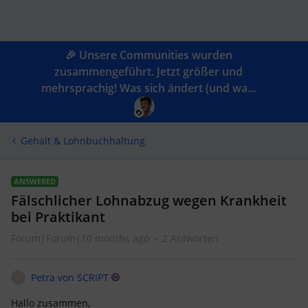
🎉 Unsere Communities wurden
zusammengeführt. Jetzt größer und
mehrsprachig! Was sich ändert (und wa...
Gehalt & Lohnbuchhaltung
ANSWERED
Fälschlicher Lohnabzug wegen Krankheit
bei Praktikant
Forum|Forum|10 months ago
2 Antworten
Petra von SCRIPT
P
Hallo zusammen,