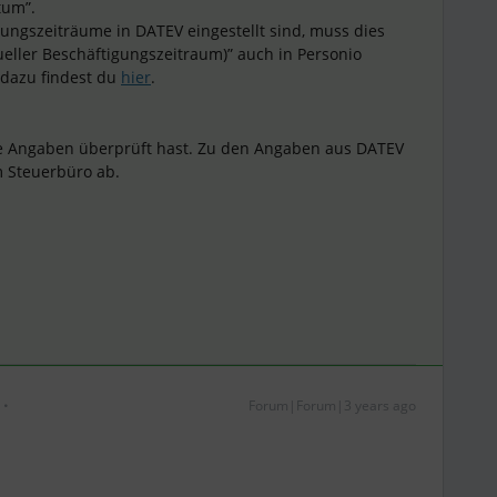
tum”.
ngszeiträume in DATEV eingestellt sind, muss dies
ueller Beschäftigungszeitraum)” auch in Personio
dazu findest du
hier
.
e Angaben überprüft hast. Zu den Angaben aus DATEV
 Steuerbüro ab.
Forum|Forum|3 years ago