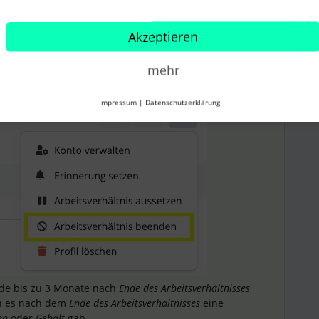
in
Ende des Arbeitsverhältnisses
eingetragen? Sobald dies
Mitarbeitenden nicht mehr in der
vorbereitenden
Akzeptieren
 und Gehalt Datei
auftauchen. Mehr zu dieser Funktion
mehr
Impressum
|
Datenschutzerklärung
nde bis zu 3 Monate nach
Ende des Arbeitsverhältnisses
n es nach dem
Ende des Arbeitsverhältnisses
eine
en
oder
Gehalt
gab.