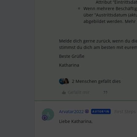
Attribut “Eintrittsda
Wenn mehrere Beschäftigu
über “Austrittsdatum (akt
abgebildet werden. Mehr 
Melde dich gerne zurück, wenn du di
stimmst du dich am besten mit eurem
Beste Grüße
Katharina
2 Menschen gefällt dies
Gefällt mir
Arvatar2022
First Steps
AUTOR*IN
A
Liebe Katharina,