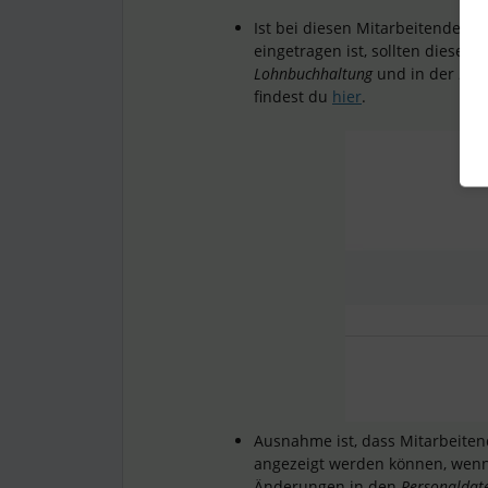
Ist bei diesen Mitarbeitenden e
eingetragen ist, sollten diese 
Lohnbuchhaltung
und in der
Lohn
findest du
hier
.
Ausnahme ist, dass Mitarbeite
angezeigt werden können, wen
Änderungen in den
Personaldat