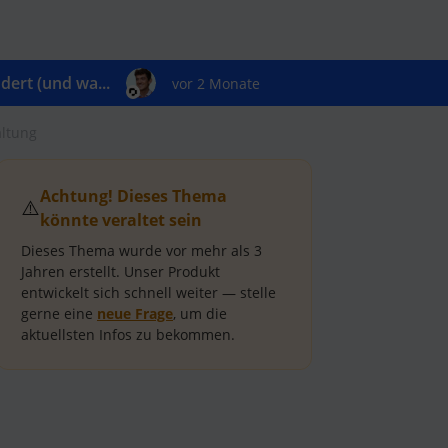
ert (und wa...
vor 2 Monate
altung
Achtung! Dieses Thema
⚠️
könnte veraltet sein
Dieses Thema wurde vor mehr als
3
Jahren
erstellt.
Unser Produkt
entwickelt sich schnell weiter — stelle
gerne eine
neue Frage
, um die
aktuellsten Infos zu bekommen.