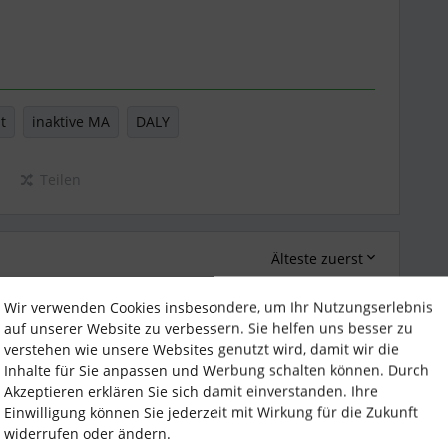
t
inaktive MA
DALY
Teilen
Älteste zuerst
Wir verwenden Cookies insbesondere, um Ihr Nutzungserlebnis
Forum|Forum|3 years ago
ANTWORT
auf unserer Website zu verbessern. Sie helfen uns besser zu
verstehen wie unsere Websites genutzt wird, damit wir die
Inhalte für Sie anpassen und Werbung schalten können. Durch
bertragen werden, kannst du folgendes überprüfen:
Akzeptieren erklären Sie sich damit einverstanden. Ihre
Einwilligung können Sie jederzeit mit Wirkung für die Zukunft
widerrufen oder ändern.