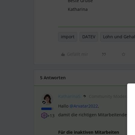
Beste Grüße
Katharina
import
DATEV
Lohn und Gehal
Gefällt mir
5 Antworten
KatharinaS.
Community Moderator
Hallo
@Arvatar2022
,
damit die richtigen Mitarbeitenden ü
+13
Für die inaktiven Mitarbeiten