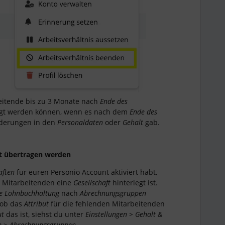
eitende bis zu 3 Monate nach
Ende des
gt werden können, wenn es nach dem
Ende des
derungen in den
Personaldaten
oder
Gehalt
gab.
ht übertragen werden
aften
für euren Personio Account aktiviert habt,
n Mitarbeitenden eine
Gesellschaft
hinterlegt ist.
de Lohnbuchhaltung
nach
Abrechnungsgruppen
, ob das
Attribut
für die fehlenden Mitarbeitenden
ut
das ist, siehst du unter
Einstellungen > Gehalt &
n > Abrechnungsgruppen
.