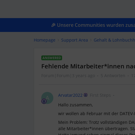
🎉 Unsere Communities wurden zusam
Homepage
Support Area
Gehalt & Lohnbuchh
ANSWERED
Fehlende Mitarbeiter*innen na
Forum|Forum|3 years ago
5 Antworten
1
Arvatar2022
First Steps
A
Hallo zusammen,
wir wollen ab Februar mit der DATEV-
Mein Problem: Trotz vollständigen DAL
alle Mitarbeiter*innen übertragen. St
Hatte jemand schon einmal dieses Pr