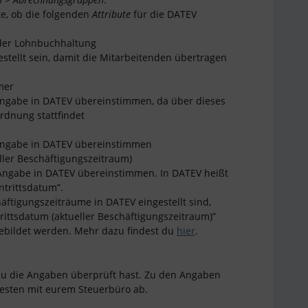
te, ob die folgenden
Attribute
für die DATEV
 der Lohnbuchhaltung
estellt sein, damit die Mitarbeitenden übertragen
mer
ngabe in DATEV übereinstimmen, da über dieses
rdnung stattfindet
Angabe in DATEV übereinstimmen
eller Beschäftigungszeitraum)
Angabe in DATEV übereinstimmen. In DATEV heißt
intrittsdatum”.
tigungszeiträume in DATEV eingestellt sind,
rittsdatum (aktueller Beschäftigungszeitraum)”
ebildet werden. Mehr dazu findest du
hier
.
du die Angaben überprüft hast. Zu den Angaben
esten mit eurem Steuerbüro ab.