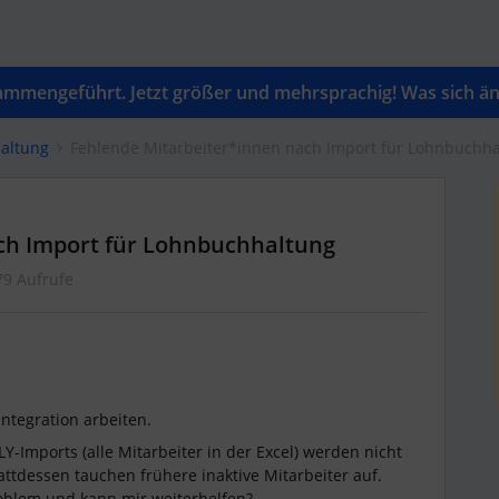
mengeführt. Jetzt größer und mehrsprachig! Was sich änd
altung
Fehlende Mitarbeiter*innen nach Import für Lohnbuchh
ch Import für Lohnbuchhaltung
79 Aufrufe
Integration arbeiten.
Y-Imports (alle Mitarbeiter in der Excel) werden nicht
attdessen tauchen frühere inaktive Mitarbeiter auf.
oblem und kann mir weiterhelfen?