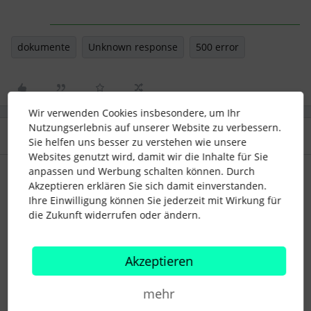
dokumente
Unknown response
500 error
Wir verwenden Cookies insbesondere, um Ihr
Nutzungserlebnis auf unserer Website zu verbessern.
2 Antworten
Älteste zuerst
Sie helfen uns besser zu verstehen wie unsere
Websites genutzt wird, damit wir die Inhalte für Sie
anpassen und Werbung schalten können. Durch
Mell
Forum|Forum|2 years ago
Akzeptieren erklären Sie sich damit einverstanden.
Ihre Einwilligung können Sie jederzeit mit Wirkung für
Hallo
@Nancy Hermes
,
die Zukunft widerrufen oder ändern.
ich da müsst ihr euch an den Support wenden. Es hört sich
nach einem Problem an, dass man denke ich hier nicht lösen
kann
Akzeptieren
Das kann der Vertragsverantwortliche leider nur
machen. Aber dann sollte euch schnell geholfen werden.
mehr