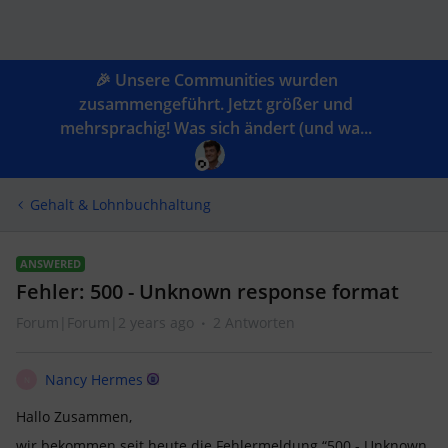
🎉 Unsere Communities wurden
zusammengeführt. Jetzt größer und
mehrsprachig! Was sich ändert (und wa...
Gehalt & Lohnbuchhaltung
ANSWERED
Fehler: 500 - Unknown response format
Forum|Forum|2 years ago
2 Antworten
Nancy Hermes
N
Hallo Zusammen,
wir bekommen seit heute die Fehlermeldung “500 - Unknown