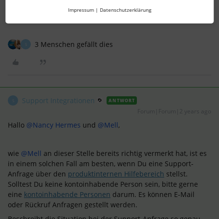
Liebe Grüße
Impressum
|
Datenschutzerklärung
Melina
3 Menschen gefällt dies
S
Support Integrationen
ANTWORT
S
Forum|Forum|2 years ago
Hallo
@Nancy Hermes
und
@Mell
,
wie
@Mell
an dieser Stelle bereits richtig vermerkt hat, ist es
in einem solchen Fall am besten, wenn Du eine Support-
Anfrage über den
produktinternen Hilfebereich
stellst.
Solltest Du keine kontoinhabende Person sein, bitte gerne
eine
kontoinhabende Personen
darum. Es können E-Mail
oder Rückruf Anfragen gestellt werden.
Beschreibt die Situation bei der Support-Anfrage so genau