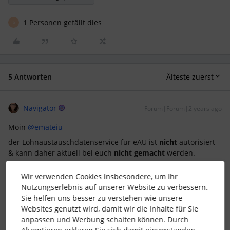
1 Personen gefällt dies
S
5 Antworten
Älteste zuerst
Navigator
Forum|Forum|2 years ago
Moin
@emateiu
der Lohnaustauschdatenservice für eAU ist
nicht
autorisiert
& kann daher aktuell bei euch
nicht gemacht
werden.
Dafür müsst ihr den Punkt sowohl in DATEV als auch in
Wir verwenden Cookies insbesondere, um Ihr
Personio korrekt autorisieren, danach sollte es sogar für
Nutzungserlebnis auf unserer Website zu verbessern.
beide Seiten möglich sein die eAU abzurufen. So ist es
Sie helfen uns besser zu verstehen wie unsere
zumindest bei uns.
Websites genutzt wird, damit wir die Inhalte für Sie
anpassen und Werbung schalten können. Durch