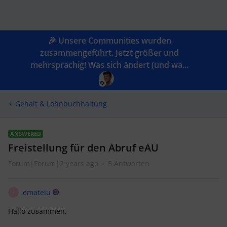
🎉 Unsere Communities wurden
zusammengeführt. Jetzt größer und
mehrsprachig! Was sich ändert (und wa...
Gehalt & Lohnbuchhaltung
ANSWERED
Freistellung für den Abruf eAU
Forum|Forum|2 years ago
5 Antworten
emateiu
E
Hallo zusammen,