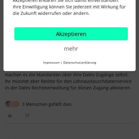
Akzeptieren erklären Sie sich damit einverstanden.
Anker lichten und Segel setzen! Volle Kraft voraus in Richtung
Ihre Einwilligung können Sie jederzeit mit Wirkung für
Zukunft.
die Zukunft widerrufen oder ändern.
2 Menschen gefällt dies
S
Akzeptieren
mehr
MaCherie1
Forum|Forum|2 years ago
M
Impressum
|
Datenschutzerklärung
wer hat den bisher die Authorisierung gemacht? Bei uns
machen es die Mandanten über ihre Datev Zugänge selbst.
Ihr müsstet aber Rechte für den Lohnaustauschdatenservice
in der Datev Rechteverwaltung für diesen Zugang aktivieren
3 Menschen gefällt dies
E
S