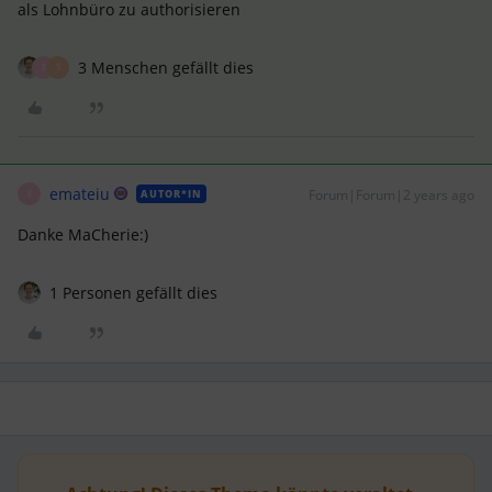
als Lohnbüro zu authorisieren
3 Menschen gefällt dies
E
S
emateiu
Forum|Forum|2 years ago
AUTOR*IN
E
Danke MaCherie:)
1 Personen gefällt dies