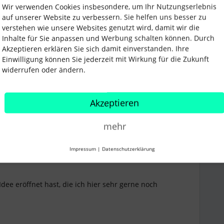
Wir verwenden Cookies insbesondere, um Ihr Nutzungserlebnis
auf unserer Website zu verbessern. Sie helfen uns besser zu
Forum|Forum|2 years ago
verstehen wie unsere Websites genutzt wird, damit wir die
Inhalte für Sie anpassen und Werbung schalten können. Durch
ch so, aber das kann Personio aktuell leider noch nicht.
Akzeptieren erklären Sie sich damit einverstanden. Ihre
Einwilligung können Sie jederzeit mit Wirkung für die Zukunft
widerrufen oder ändern.
Akzeptieren
mehr
Impressum
|
Datenschutzerklärung
Forum|Forum|2 years ago
dee eröffnet hast, die ich hier sehr gerne noch