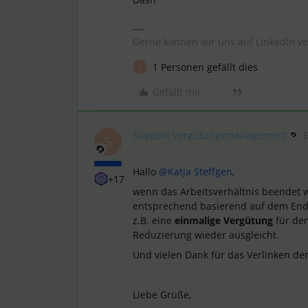
Gerne können wir uns auf LinkedIn ve
1 Personen gefällt dies
S
Gefällt mir
Support Vergütungsmanagement
S
Hallo
@Katja Steffgen
,
+17
wenn das Arbeitsverhältnis beendet 
entsprechend basierend auf dem Ende 
z.B. eine
einmalige Vergütung
für den
Reduzierung wieder ausgleicht.
Und vielen Dank für das Verlinken de
Liebe Grüße,