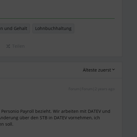
n und Gehalt
Lohnbuchhaltung
Teilen
Älteste zuerst
Forum|Forum|2 years ago
f Personio Payroll bezieht. Wir arbeiten mit DATEV und
Änderung über den STB in DATEV vornehmen, ich
n soll.