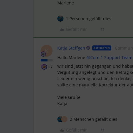
Marlene
1 Personen gefällt dies
Gefällt mir
Katja Steffgen
Communi
AUTOR*IN
K
Hallo Marlene
@Core 1 Support Team
wir sind jetzt hin gegangen und hab
+7
Vergütung angelegt und den Betrag s
Leider ein wenig unschön. Ich denke,
sollte eine manuelle Korrektur der a
Viele Grüße
Katja
2 Menschen gefällt dies
S
Gefällt mir