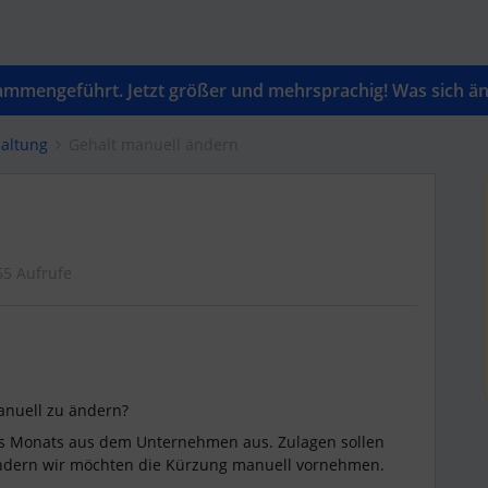
mengeführt. Jetzt größer und mehrsprachig! Was sich änd
altung
Gehalt manuell ändern
65 Aufrufe
manuell zu ändern?
ines Monats aus dem Unternehmen aus. Zulagen sollen
ondern wir möchten die Kürzung manuell vornehmen.