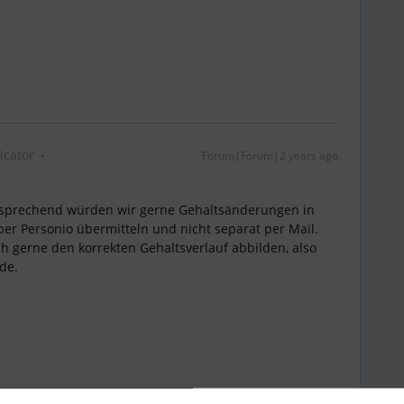
cator
Forum|Forum|2 years ago
ntsprechend würden wir gerne Gehaltsänderungen in
er Personio übermitteln und nicht separat per Mail.
h gerne den korrekten Gehaltsverlauf abbilden, also
rde.