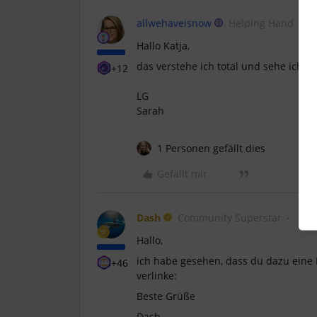
allwehaveisnow
Helping Hand
Hallo Katja,
das verstehe ich total und sehe ich au
+12
LG
Sarah
1 Personen gefällt dies
Gefällt mir
Dash
Community Superstar
Hallo,
ich habe gesehen, dass du dazu eine I
+46
verlinke:
Beste Grüße
Dash