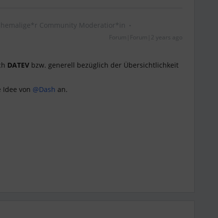
Ehemalige*r Community Moderatior*in
Forum|Forum|2 years ago
ich
DATEV
bzw. generell bezüglich der Übersichtlichkeit
e Idee von
@Dash
an.