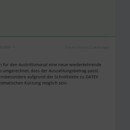
cator
Forum|Forum|2 years ago
,
en für den Austrittsmonat eine neue wiederkehrende
o umgerechnet, dass der Auszahlungsbetrag passt.
 insbesondere aufgrund der Schnittstelle zu DATEV
utomatischen Kürzung möglich sein.