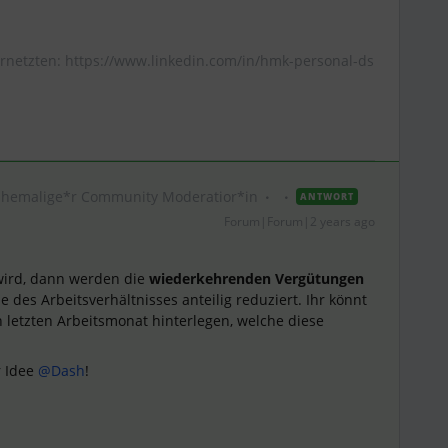
rnetzten: https://www.linkedin.com/in/hmk-personal-ds
Ehemalige*r Community Moderatior*in
ANTWORT
Forum|Forum|2 years ago
wird, dann werden die
wiederkehrenden Vergütungen
des Arbeitsverhältnisses anteilig reduziert. Ihr könnt
 letzten Arbeitsmonat hinterlegen, welche diese
r Idee
@Dash
!