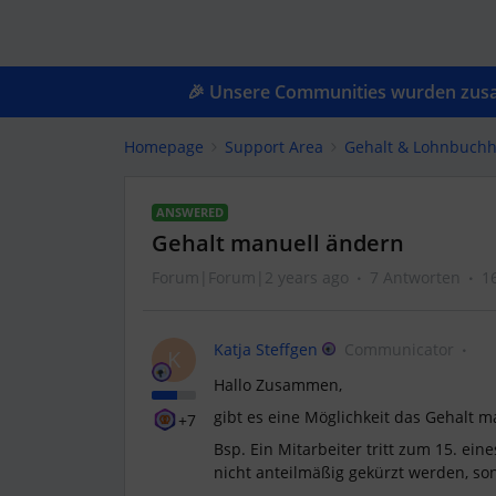
🎉 Unsere Communities wurden zusam
Homepage
Support Area
Gehalt & Lohnbuchh
ANSWERED
Gehalt manuell ändern
Forum|Forum|2 years ago
7 Antworten
1
Katja Steffgen
Communicator
K
Hallo Zusammen,
gibt es eine Möglichkeit das Gehalt 
+7
Bsp. Ein Mitarbeiter tritt zum 15. e
nicht anteilmäßig gekürzt werden, s