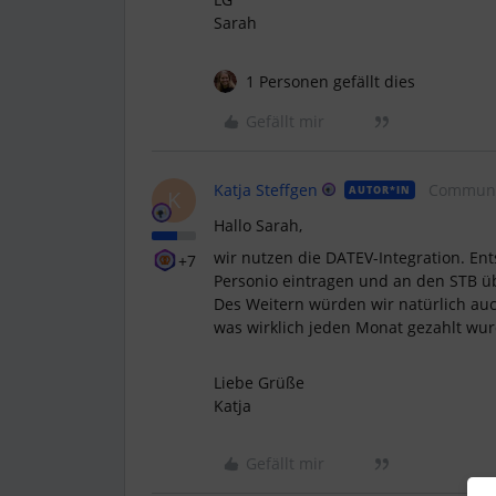
Sarah
1 Personen gefällt dies
Gefällt mir
Katja Steffgen
Communi
AUTOR*IN
K
Hallo Sarah,
wir nutzen die DATEV-Integration. E
+7
Personio eintragen und an den STB üb
Des Weitern würden wir natürlich auc
was wirklich jeden Monat gezahlt wu
Liebe Grüße
Katja
Gefällt mir