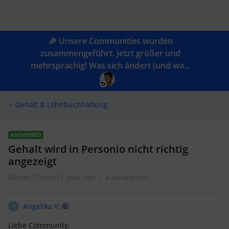
🎉 Unsere Communities wurden
zusammengeführt. Jetzt größer und
mehrsprachig! Was sich ändert (und wa...
Gehalt & Lohnbuchhaltung
ANSWERED
Gehalt wird in Personio nicht richtig
angezeigt
Forum|Forum|1 year ago
6 Antworten
Angelika V.
A
Liebe Community,