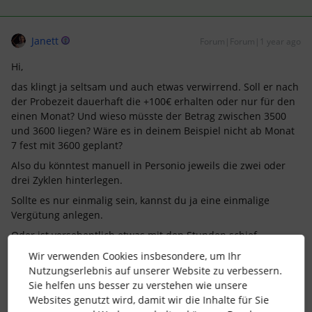
Janett
Forum|Forum|1 year ago
Hi,
das klingt ja seltsam und auch etwas verwirrend. Soll er nach
der Probezeit dauerhaft die +100€ erhalten oder nur für den
einen Monat? Und wieso müsste der Betrag zwischen 3500
und 3600 liegen? Wäre es in deinem Beispiel nicht ab Monat
7 fest mit 3600 geplant?
Also du könntest manuell in Personio jeweils die zwei oder
drei Zyklen hinterlegen.
Sollte es nur einmalig sein, kannst du ja eine einmalige
Vergütung anlegen.
Oder ist versehentlich etwas mit den Stunden schief
gegangen?
Wir verwenden Cookies insbesondere, um Ihr
Liebe Grüße
Nutzungserlebnis auf unserer Website zu verbessern.
Sie helfen uns besser zu verstehen wie unsere
Websites genutzt wird, damit wir die Inhalte für Sie