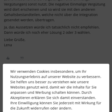
Vergütungen) sonst nutzt. Die negative Einmalige Vergütung
wird dort erscheinen und so wird sie mit den anderen
Gehaltsbestandteilen, welche nicht über die Integration
gesendet werden, übertragen.
Ja, das Aussetzen würde ich tatsächlich nicht empfehlen.
Dann würde ich noch eher Lösung 2 oder 3 wählen.
Liebe Grüße,
Lena
Wir verwenden Cookies insbesondere, um Ihr
Nutzungserlebnis auf unserer Website zu verbessern.
Lena
Forum|Forum|4 years ago
Sie helfen uns besser zu verstehen wie unsere
Websites genutzt wird, damit wir die Inhalte für Sie
Haha
@Chipmunkie
, da warst Du einen Ticken schneller mit
anpassen und Werbung schalten können. Durch
Deiner Antwort.
Akzeptieren erklären Sie sich damit einverstanden.
Vielen Dank für das Teilen, Deiner Erfahrung. :)
Ihre Einwilligung können Sie jederzeit mit Wirkung für
die Zukunft widerrufen oder ändern.
Liebe Grüße,