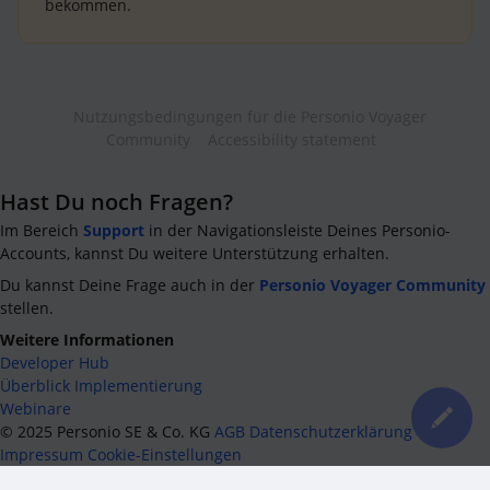
bekommen.
Nutzungsbedingungen für die Personio Voyager
Community
Accessibility statement
Hast Du noch Fragen?
Im Bereich
Support
in der Navigationsleiste Deines Personio-
Accounts, kannst Du weitere Unterstützung erhalten.
Du kannst Deine Frage auch in der
Personio Voyager Community
stellen.
Weitere Informationen
Developer Hub
Überblick Implementierung
Webinare
©
2025
Personio SE & Co. KG
AGB
Datenschutzerklärung
Impressum
Cookie-Einstellungen