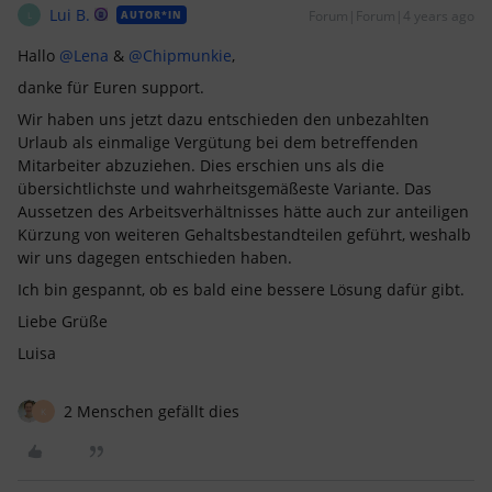
Lui B.
Forum|Forum|4 years ago
AUTOR*IN
L
Hallo
@Lena
&
@Chipmunkie
,
danke für Euren support.
Wir haben uns jetzt dazu entschieden den unbezahlten
Urlaub als einmalige Vergütung bei dem betreffenden
Mitarbeiter abzuziehen. Dies erschien uns als die
übersichtlichste und wahrheitsgemäßeste Variante. Das
Aussetzen des Arbeitsverhältnisses hätte auch zur anteiligen
Kürzung von weiteren Gehaltsbestandteilen geführt, weshalb
wir uns dagegen entschieden haben.
Ich bin gespannt, ob es bald eine bessere Lösung dafür gibt.
Liebe Grüße
Luisa
2 Menschen gefällt dies
K