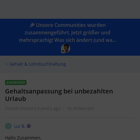
🎉 Unsere Communities wurden
zusammengeführt. Jetzt größer und
mehrsprachig! Was sich ändert (und wa...
Gehalt & Lohnbuchhaltung
ANSWERED
Gehaltsanpassung bei unbezahlten
Urlaub
Forum|Forum|4 years ago
16 Antworten
Lui B.
L
Hallo Zusammen,