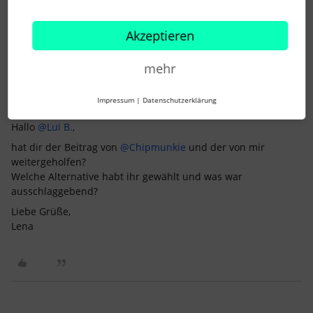
Lena
Akzeptieren
mehr
Lena
Impressum
|
Datenschutzerklärung
Forum|Forum|4 years ago
Hallo
@Lui B.
,
hat dir der Beitrag von
@Chipmunkie
und der von mir
weitergeholfen?
Welche Alternative habt ihr gewählt und was war
ausschlaggebend?
Liebe Grüße,
Lena