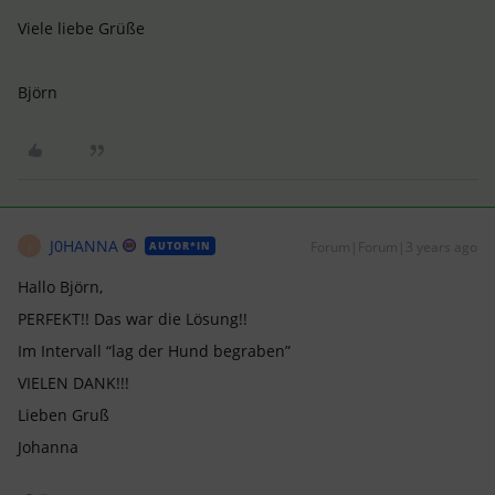
Viele liebe Grüße
Björn
J0HANNA
Forum|Forum|3 years ago
AUTOR*IN
J
Hallo Björn,
PERFEKT!! Das war die Lösung!!
Im Intervall “lag der Hund begraben”
VIELEN DANK!!!
Lieben Gruß
Johanna