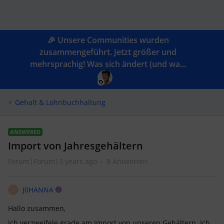
🎉 Unsere Communities wurden
zusammengeführt. Jetzt größer und
mehrsprachig! Was sich ändert (und wa...
Gehalt & Lohnbuchhaltung
ANSWERED
Import von Jahresgehältern
Forum|Forum|3 years ago
8 Antworten
J0HANNA
J
Hallo zusammen,
ich verzweifele grade am Import von unseren Gehältern. Ich