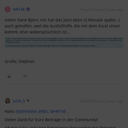
HRT4E
Forum|Forum|3 years ago
H
vielen Dank Björn, mir hat das jetzt eben (3 Monate später..)
auch geholfen, weil die Ausfüllhilfe, die mit dem Excel sheet
kommt, eher widersprüchlich ist…
Grüße, Stephan
Julia_S
Forum|Forum|2 years ago
Hallo
@J0HANNA
@BEC
@HRT4E
,
Vielen Dank für Eure Beiträge in der Community!
Ich bin Julia und User Experience Researcher bei Personio.