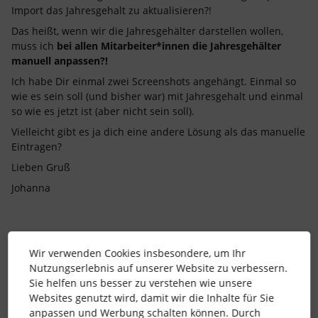
Import das Jahresgehalt zu aktualisieren?!
Das heißt, wenn wir die Jahresgehälter darstellen wollen,
muss ich
bei allen Mitarbeiter*innen die Jahresgehälter
manuell anpassen?!
Ich habe Dir einmal zwei Screenshots angehängt. Einmal so
wie es sein soll (und bisher war) mit Jahresgehalt und einmal
so wie es jetzt ist (aber nicht sein soll).
Vielleicht gibt es ja dich eine andere Lösung als das manuelle
Eintragen?
Lieben Gruß
Johanna
Wir verwenden Cookies insbesondere, um Ihr
Nutzungserlebnis auf unserer Website zu verbessern.
Sie helfen uns besser zu verstehen wie unsere
Websites genutzt wird, damit wir die Inhalte für Sie
anpassen und Werbung schalten können. Durch