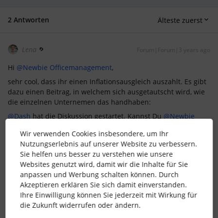
2 Antworten
Älteste zuerst
Lena
Forum|Forum|3 years ago
Hi
@Newbie Officemanagement
,
sehr cool, dass ihr einen Inflationsausgleich auszahlt. Es gibt
dazu einen Beitrag, in welchem sich ausgetautscht wird, wie
die einzelnen Unternemen das handhaben:
@Dash
hat die Diskussion gestartet. Kannst Du
@Newbie
Officemanagement
weiterhelfen, wie ihr das macht?
Wir verwenden Cookies insbesondere, um Ihr
FYI: In Personio werden keine Steuern abgezogen, das
Nutzungserlebnis auf unserer Website zu verbessern.
passiert immer erst im Lohntool. In Personio werden immer
Sie helfen uns besser zu verstehen wie unsere
die Bruttobeträge eingetragen, weitere Funktionen gibt es
Websites genutzt wird, damit wir die Inhalte für Sie
hier auch bisher nicht.
anpassen und Werbung schalten können. Durch
Akzeptieren erklären Sie sich damit einverstanden.
LG Lena
Ihre Einwilligung können Sie jederzeit mit Wirkung für
die Zukunft widerrufen oder ändern.
1 Personen gefällt dies