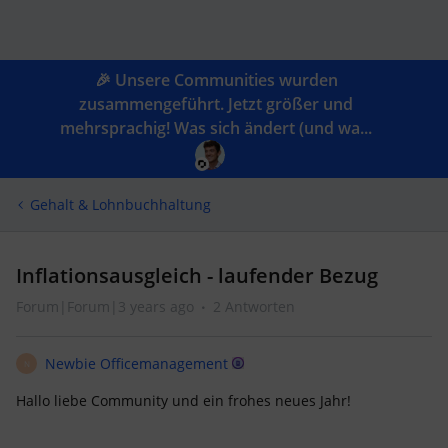
🎉 Unsere Communities wurden
zusammengeführt. Jetzt größer und
mehrsprachig! Was sich ändert (und wa...
Gehalt & Lohnbuchhaltung
Inflationsausgleich - laufender Bezug
Forum|Forum|3 years ago
2 Antworten
Newbie Officemanagement
N
Hallo liebe Community und ein frohes neues Jahr!