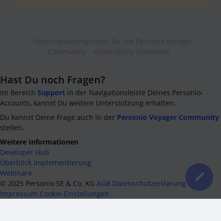
Nutzungsbedingungen für die Personio Voyager
Community
Accessibility statement
Hast Du noch Fragen?
Im Bereich
Support
in der Navigationsleiste Deines Personio-
Accounts, kannst Du weitere Unterstützung erhalten.
Du kannst Deine Frage auch in der
Personio Voyager Community
stellen.
Weitere Informationen
Developer Hub
Überblick Implementierung
Webinare
©
2025
Personio SE & Co. KG
AGB
Datenschutzerklärung
Impressum
Cookie-Einstellungen