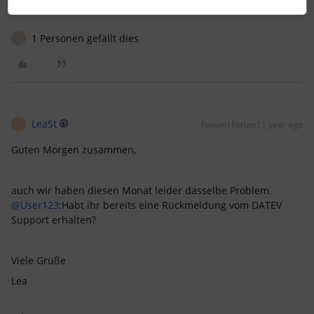
bereits zur Verfügung gestellt wurden.
1 Personen gefällt dies
I
LeaSt
Forum|Forum|1 year ago
L
Guten Morgen zusammen,
auch wir haben diesen Monat leider dasselbe Problem. ​
@User123
:Habt ihr bereits eine Rückmeldung vom DATEV
Support erhalten?
Viele Grüße
Lea