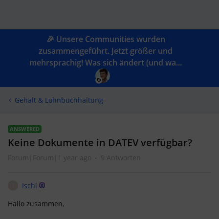
🎉 Unsere Communities wurden
zusammengeführt. Jetzt größer und
mehrsprachig! Was sich ändert (und wa...
Gehalt & Lohnbuchhaltung
ANSWERED
Keine Dokumente in DATEV verfügbar?
Forum|Forum|1 year ago
9 Antworten
Ischi
I
Hallo zusammen,