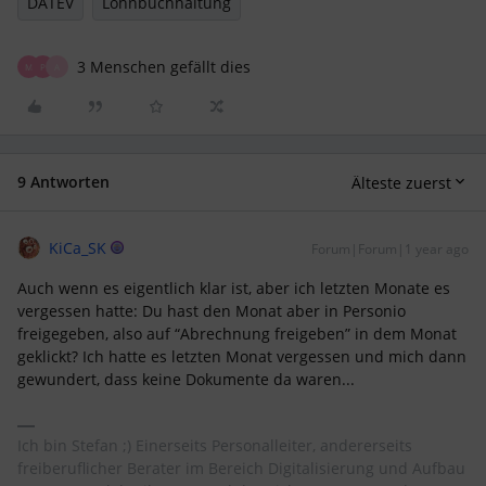
DATEV
Lohnbuchhaltung
3 Menschen gefällt dies
M
P
A
9 Antworten
Älteste zuerst
KiCa_SK
Forum|Forum|1 year ago
Auch wenn es eigentlich klar ist, aber ich letzten Monate es
vergessen hatte: Du hast den Monat aber in Personio
freigegeben, also auf “Abrechnung freigeben” in dem Monat
geklickt? Ich hatte es letzten Monat vergessen und mich dann
gewundert, dass keine Dokumente da waren...
Ich bin Stefan ;) Einerseits Personalleiter, andererseits
freiberuflicher Berater im Bereich Digitalisierung und Aufbau