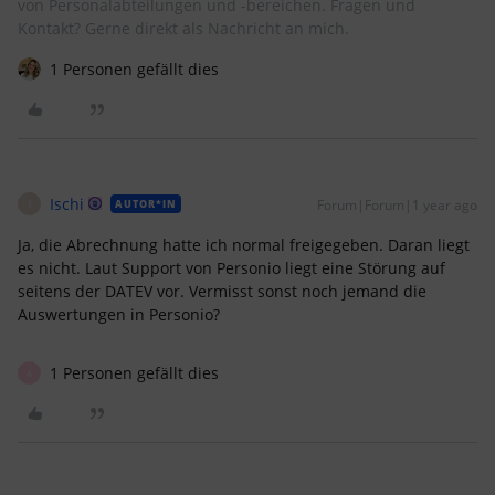
von Personalabteilungen und -bereichen. Fragen und
Kontakt? Gerne direkt als Nachricht an mich.
1 Personen gefällt dies
Ischi
Forum|Forum|1 year ago
AUTOR*IN
I
Ja, die Abrechnung hatte ich normal freigegeben. Daran liegt
es nicht. Laut Support von Personio liegt eine Störung auf
seitens der DATEV vor. Vermisst sonst noch jemand die
Auswertungen in Personio?
1 Personen gefällt dies
A