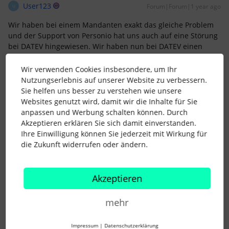
User123
Forum|Forum|1 year ago
U
Wir haben bei einem Mandanten exakt das gleiche Problem
und der Support von Personio hat uns auch auf eine Störung
bei DATEV hingewiesen. Wir haben nun bei DATEV einen
Servicekontakt platziert und warten auf Rückmeldung. Als
Hinweis: Es gibt aktuelle Updates für Lohn und Gehalt vom
Wir verwenden Cookies insbesondere, um Ihr
12.06. und Hotfixes vom 20.06. Eventuell funktioniert es nach
Nutzungserlebnis auf unserer Website zu verbessern.
der Installation wieder wie gewohnt. Das konnten wir bislang
Sie helfen uns besser zu verstehen wie unsere
allerdings auch noch nicht testen.
Websites genutzt wird, damit wir die Inhalte für Sie
anpassen und Werbung schalten können. Durch
Akzeptieren erklären Sie sich damit einverstanden.
4 Menschen gefällt dies
I
Ihre Einwilligung können Sie jederzeit mit Wirkung für
die Zukunft widerrufen oder ändern.
Akzeptieren
Antje Toplek
Forum|Forum|1 year ago
A
mehr
Wir haben ebenfalls das gleiche Problem diesen Monat,
können keine Datev Dokumente abrufen, obwohl sie von EY
Impressum
|
Datenschutzerklärung