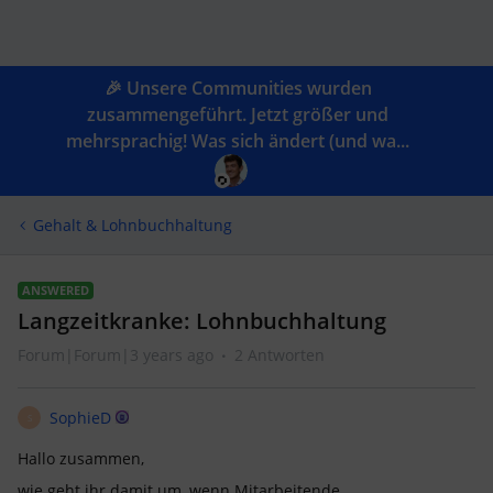
🎉 Unsere Communities wurden
zusammengeführt. Jetzt größer und
mehrsprachig! Was sich ändert (und wa...
Gehalt & Lohnbuchhaltung
ANSWERED
Langzeitkranke: Lohnbuchhaltung
Forum|Forum|3 years ago
2 Antworten
SophieD
S
Hallo zusammen,
wie geht ihr damit um, wenn Mitarbeitende