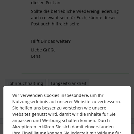
diesen Post an:
Sollte die betriebliche Wiedereingliederung
auch relevant sein für Euch, könnte dieser
Post auch hilfreich sein:
Hilft Dir das weiter?
Liebe Grüße
Lena
Lohnbuchhaltung
Langzeitkrankheit
Krankheitstage
Wir verwenden Cookies insbesondere, um Ihr
Nutzungserlebnis auf unserer Website zu verbessern.
Sie helfen uns besser zu verstehen wie unsere
Websites genutzt wird, damit wir die Inhalte für Sie
anpassen und Werbung schalten können. Durch
Akzeptieren erklären Sie sich damit einverstanden.
2 Antworten
Älteste zuerst
Ihre Einwilligung können Sie jederzeit mit Wirkung für