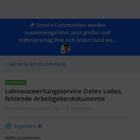
🎉 Unsere Communities wurden
zusammengeführt. Jetzt größer und
mehrsprachig! Was sich ändert (und wa...
Gehalt & Lohnbuchhaltung
ANSWERED
Lohnauswertungsservice Datev Lodas,
fehlende Arbeitgeberdokumente
Forum|Forum|3 years ago
3 Antworten
Angelika V.
A
Hallo zusammen,