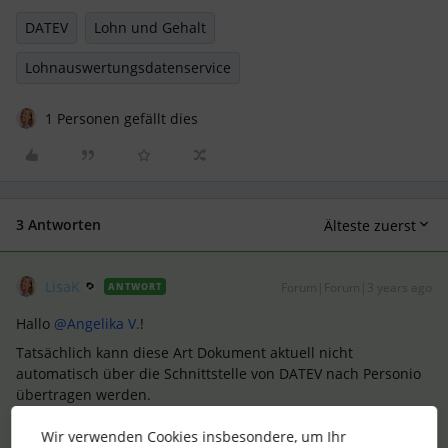
DATEV
Lohn und Gehalt
Lohnauswertungsdatenservice
1 Personen gefällt dies
3 Antworten
Älteste zuerst
LisaK
Forum|Forum|3 years ago
ANTWORT
Hallo
@Angelika V.
!
Tatsächlich kann diese Art Dokument aktuell nicht
automatisch über die Schnittstelle von DATEV nach Personio
übertragen werden.
In diesem
Helpcenter Artikel
findest Du unter dem Punkt ‘
Zum
Wir verwenden Cookies insbesondere, um Ihr
Import freistehende Dokumente’
eine Gesamtübersicht aller