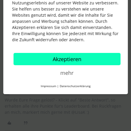
Nutzungserlebnis auf unserer Website zu verbessern.
hierfür verfügbaren Dokumentarten.
Sie helfen uns besser zu verstehen wie unsere
Da von dieser Möglichkeit aber sicher auch andere
Websites genutzt wird, damit wir die Inhalte für Sie
Kund*innen profitieren würden, kann ich Dir empfehlen,
anpassen und Werbung schalten können. Durch
Dein Anliegen in unseren
Ideation Bereich
einzubringen. Hier
Akzeptieren erklären Sie sich damit einverstanden.
kannst Du Dich mit anderen Personio Kund*innen
Ihre Einwilligung können Sie jederzeit mit Wirkung für
austauschen, die Idee upvoten und ergänzen.
die Zukunft widerrufen oder ändern.
Zusammen mit unserer Produktentwicklung werden wir die
geposteten Ideen prüfen, kommentieren und in unsere
Akzeptieren
Planung zur Weiterentwicklung von Personio mit
einbeziehen.
mehr
Liebe Grüße,
Lisa 🌞
Impressum
|
Datenschutzerklärung
Wurde Eure Frage gelöst? - Klickt auf "Beste Antwort", so
erhalten alle ihre Punkte für's Leaderboard. Bei Rückfragen
an mich, markiert mich gerne mit @LisaK :)