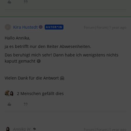
Kira Hustedt
Forum|Forum|1 year ago
AUTOR*IN
K
Hallo Annika,
ja es betrifft nur den Reiter Abwesenheiten.
Das beruhigt mich sehr! Dann habe ich wenigstens nichts
kaputt gemacht 😅
Vielen Dank für die Antwort 🤗
2 Menschen gefällt dies
Annika W.
Forum|Forum|1 year ago