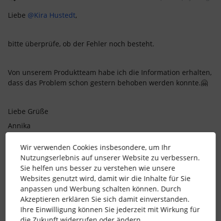
Liebe ​
@Kira Hustedt
,
bitte überprüfe, ob der Fehler noch besteht.
Von unserem Produktteam habe ich die Information erhalten,
dass das Problem schon gestern behoben werden konnte.🤗
Liebe Grüße
Annika
Wir verwenden Cookies insbesondere, um Ihr
1 Personen gefällt dies
Nutzungserlebnis auf unserer Website zu verbessern.
Sie helfen uns besser zu verstehen wie unsere
Websites genutzt wird, damit wir die Inhalte für Sie
anpassen und Werbung schalten können. Durch
Akzeptieren erklären Sie sich damit einverstanden.
Ihre Einwilligung können Sie jederzeit mit Wirkung für
Mareike S.
Forum|Forum|1 year ago
die Zukunft widerrufen oder ändern.