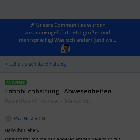
🎉 Unsere Communities wurden
zusammengeführt. Jetzt größer und
mehrsprachig! Was sich ändert (und wa...
Gehalt & Lohnbuchhaltung
ANSWERED
Lohnbuchhaltung - Abwesenheiten
Forum|Forum|1 year ago
9 Antworten
Kira Hustedt
K
Hallo ihr Lieben,
ihr habt mir mit meinen anderen Fragen bereits so gut