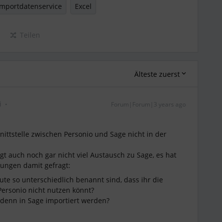
mportdatenservice
Excel
Teilen
Älteste zuerst
i
Forum|Forum|3 years ago
ittstelle zwischen Personio und Sage nicht in der
t auch noch gar nicht viel Austausch zu Sage, es hat
ungen damit gefragt:
ibute so unterschiedlich benannt sind, dass ihr die
ersonio nicht nutzen könnt?
denn in Sage importiert werden?