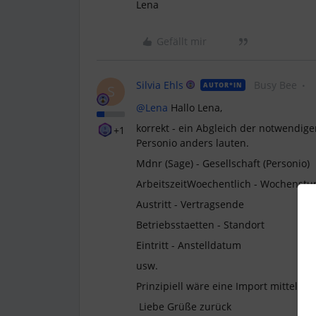
Lena
Gefällt mir
Silvia Ehls
Busy Bee
AUTOR*IN
S
@Lena
Hallo Lena,
korrekt - ein Abgleich der notwendige
+1
Personio anders lauten.
Mdnr (Sage) - Gesellschaft (Personio)
ArbeitszeitWoechentlich - Wochenst
Austritt - Vertragsende
Betriebsstaetten - Standort
Eintritt - Anstelldatum
usw.
Prinzipiell wäre eine Import mittels E
Liebe Grüße zurück