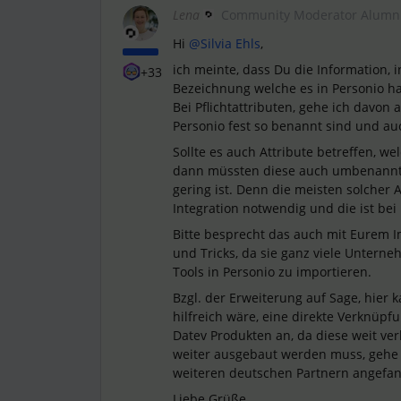
Lena
Community Moderator Alumn
Hi
@Silvia Ehls
,
ich meinte, dass Du die Information, i
+33
Bezeichnung welche es in Personio hat
Bei Pflichtattributen, gehe ich davon
Personio fest so benannt sind und au
Sollte es auch Attribute betreffen, w
dann müssten diese auch umbenannt w
gering ist. Denn die meisten solcher
Integration notwendig und die ist bei 
Bitte besprecht das auch mit Eurem 
und Tricks, da sie ganz viele Untern
Tools in Personio zu importieren.
Bzgl. der Erweiterung auf Sage, hier 
hilfreich wäre, eine direkte Verknüpfu
Datev Produkten an, da diese weit ver
weiter ausgebaut werden muss, gehe i
weiteren deutschen Partnern angefan
Liebe Grüße