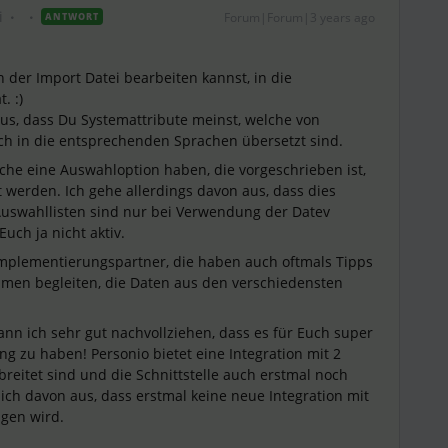
i
Forum|Forum|3 years ago
ANTWORT
n der Import Datei bearbeiten kannst, in die
. :)
 aus, dass Du Systemattribute meinst, welche von
ch in die entsprechenden Sprachen übersetzt sind.
elche eine Auswahloption haben, die vorgeschrieben ist,
erden. Ich gehe allerdings davon aus, dass dies
 Auswahllisten sind nur bei Verwendung der Datev
Euch ja nicht aktiv.
Implementierungspartner, die haben auch oftmals Tipps
ehmen begleiten, die Daten aus den verschiedensten
kann ich sehr gut nachvollziehen, dass es für Euch super
ng zu haben! Personio bietet eine Integration mit 2
breitet sind und die Schnittstelle auch erstmal noch
ch davon aus, dass erstmal keine neue Integration mit
gen wird.