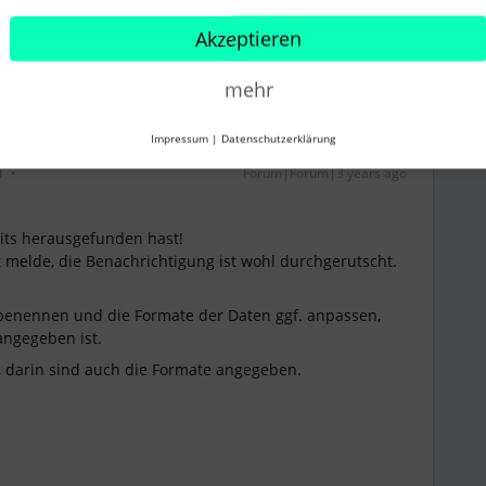
Akzeptieren
mehr
Impressum
|
Datenschutzerklärung
i
Forum|Forum|3 years ago
eits herausgefunden hast!
rst melde, die Benachrichtigung ist wohl durchgerutscht.
benennen und die Formate der Daten ggf. anpassen,
angegeben ist.
, darin sind auch die Formate angegeben.