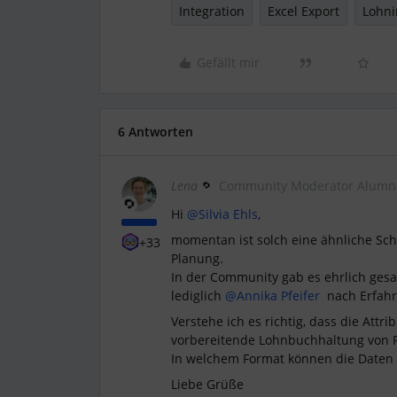
Integration
Excel Export
Lohni
Gefällt mir
6 Antworten
Lena
Community Moderator Alumn
Hi
@Silvia Ehls
,
momentan ist solch eine ähnliche Schn
+33
Planung.
In der Community gab es ehrlich gesag
lediglich
@Annika Pfeifer
nach Erfahr
Verstehe ich es richtig, dass die Attr
vorbereitende Lohnbuchhaltung von P
In welchem Format können die Daten 
Liebe Grüße