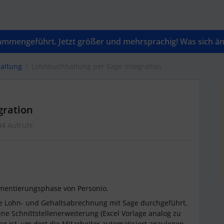
mengeführt. Jetzt größer und mehrsprachig! Was sich änd
altung
Lohnbuchhaltung per Sage Integration
gration
84 Aufrufe
ementierungsphase von Personio.
 Lohn- und Gehaltsabrechnung mit Sage durchgeführt,
ne Schnittstellenerweiterung (Excel Vorlage analog zu
g ist, um dort die Mitarbeiter automatisiert anzulegen.