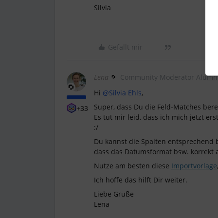
Silvia
Gefällt mir
Lena
Community Moderator Alumn
Hi
@Silvia Ehls
,
Super, dass Du die Feld-Matches ber
+33
Es tut mir leid, dass ich mich jetzt e
:/
Du kannst die Spalten entsprechend 
dass das Datumsformat bsw. korrekt 
Nutze am besten diese
Importvorlage
Ich hoffe das hilft Dir weiter.
Liebe Grüße
Lena