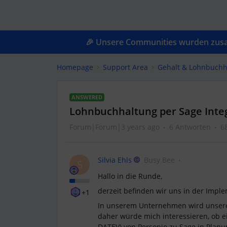
🎉 Unsere Communities wurden zusam
Homepage
Support Area
Gehalt & Lohnbuchh
ANSWERED
Lohnbuchhaltung per Sage Inte
Forum|Forum|3 years ago
6 Antworten
6
Silvia Ehls
Busy Bee
S
Hallo in die Runde,
derzeit befinden wir uns in der Impl
+1
In unserem Unternehmen wird unsere
daher würde mich interessieren, ob ei
DATEV) von Personio zu Sage in Planun