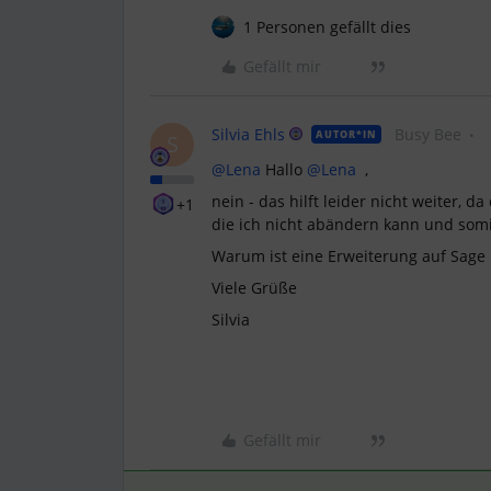
1 Personen gefällt dies
Gefällt mir
Silvia Ehls
Busy Bee
AUTOR*IN
S
@Lena
Hallo
@Lena
,
nein - das hilft leider nicht weiter, d
+1
die ich nicht abändern kann und somi
Warum ist eine Erweiterung auf Sage 
Viele Grüße
Silvia
Gefällt mir